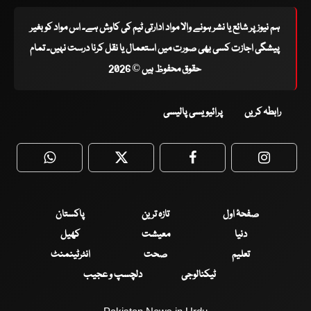
ہم نیوز پر شائع یا نشر ہونے والا مواد ادارتی ٹیم کی کاوش ہے۔ اس مواد کو بغیر
پیشگی اجازت کسی بھی صورت میں استعمال یا نقل کرنا درست نہیں۔ تمام
حقوق محفوظ ہیں © 2026
رابطہ کریں
پرائیویسی پالیسی
WhatsApp
Twitter
Facebook
Faceboo
صفحۂ اول
تازہ ترین
پاکستان
دنیا
معیشت
کھیل
تعلیم
صحت
انٹرٹینمنٹ
ٹیکنالوجی
دلچسپ و عجیب