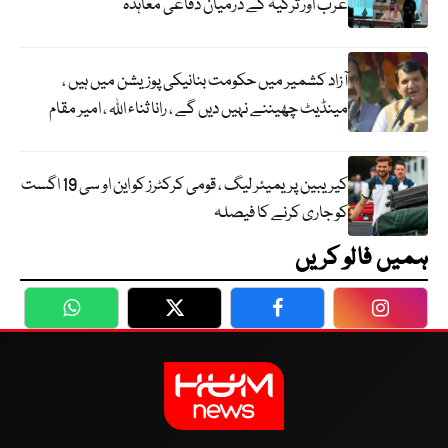
عرب اور ترکیہ کے درمیان دفاعی معاہدہ
آزاد کشمیر میں حکومت بنانیکی پوزیشن میں ہیں ،
مینڈیٹ چھیننے نہیں دیں گے ، رانا ثناء اللہ ، امیر مقام
کیریبین پریمیئر لیگ ، قومی کرکٹرز کو این او سی 19 اگست
کو جاری کرنے کا فیصلہ
ہمیں فالو کریں
WhatsApp
Twitter
Facebook
Faceboo