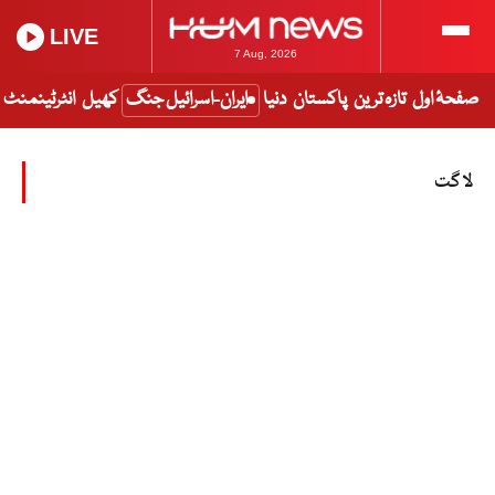
LIVE
7 Aug, 2026
صفحۂ اول
تازہ ترین
پاکستان
دنیا
ایران-اسرائیل جنگ
کھیل
انٹرٹینمنٹ
لاگت