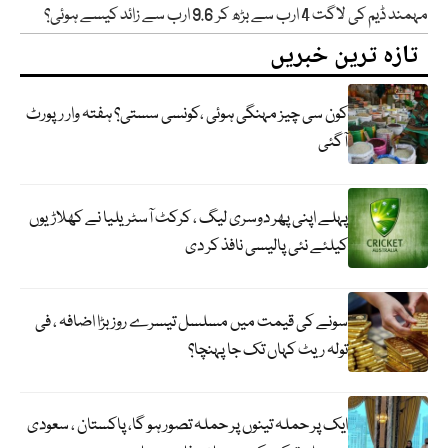
مہمند ڈیم کی لاگت 4 ارب سے بڑھ کر 9.6 ارب سے زائد کیسے ہوئی؟
تازہ ترین خبریں
کون سی چیز مہنگی ہوئی ،کونسی سستی؟ ہفتہ وار رپورٹ
آگئی
پہلے اپنی پھر دوسری لیگ ، کرکٹ آسٹریلیا نے کھلاڑیوں
کیلئے نئی پالیسی نافذ کر دی
سونے کی قیمت میں مسلسل تیسرے روز بڑا اضافہ ، فی
تولہ ریٹ کہاں تک جا پہنچا؟
ایک پر حملہ تینوں پر حملہ تصور ہو گا، پاکستان ، سعودی