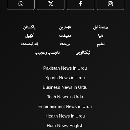
WhatsApp
Twitter
Facebook
Faceboo
صفحۂ اول
تازہ ترین
پاکستان
دنیا
معیشت
کھیل
تعلیم
صحت
انٹرٹینمنٹ
ٹیکنالوجی
دلچسپ و عجیب
Pakistan News in Urdu
Sports News in Urdu
Business News in Urdu
Tech News in Urdu
Entertainment News in Urdu
Health News in Urdu
Hum News English