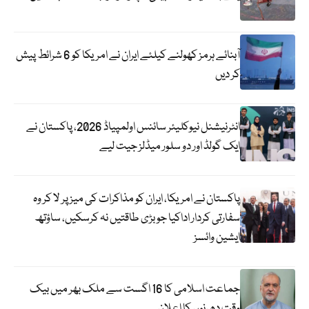
آبنائے ہرمز کھولنے کیلئے ایران نے امریکا کو 6 شرائط پیش
کر دیں
انٹرنیشنل نیوکلیئر سائنس اولمپیاڈ 2026، پاکستان نے
ایک گولڈ اور دو سلور میڈلز جیت لیے
پاکستان نے امریکا، ایران کو مذاکرات کی میز پر لا کر وہ
سفارتی کردار اداکیا جو بڑی طاقتیں نہ کرسکیں، ساؤتھ
ایشین وائسز
جماعت اسلامی کا 16 اگست سے ملک بھر میں بیک
وقت دھرنوں کا اعلان