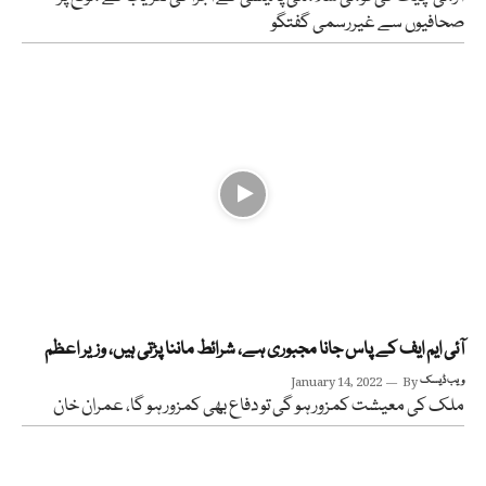
صحافیوں سے غیررسمی گفتگو
آئی ایم ایف کے پاس جانا مجبوری ہے، شرائط ماننا پڑتی ہیں، وزیر اعظم
ویب ڈیسک
By
January 14, 2022
ملک کی معیشت کمزور ہو گی تو دفاع بھی کمزور ہو گا، عمران خان