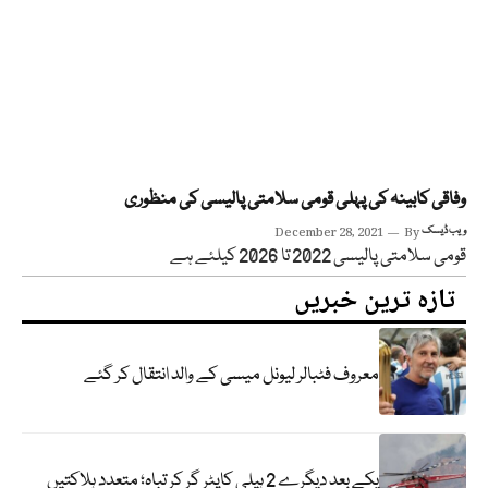
وفاقی کابینہ کی پہلی قومی سلامتی پالیسی کی منظوری
ویب ڈیسک
By
December 28, 2021
قومی سلامتی پالیسی 2022 تا 2026 کیلئے ہے
تازہ ترین خبریں
معروف فٹبالر لیونل میسی کے والد انتقال کر گئے
یکے بعد دیگرے 2 ہیلی کاپٹر گر کر تباہ؛ متعدد ہلاکتیں