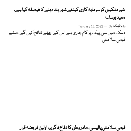
غیر ملکیوں کو سرمایہ کاری کیلئے شہریت دینے کا فیصلہ کیا ہے،
معید یوسف
ویب ڈیسک
By
January 15, 2022
ملک میں سی پیک پر کام جاری ہے اس کے اچھے نتائج آئیں گے، مشیر
قومی سلامتی
قومی سلامتی پالیسی، مادر وطن کا دفاع ناگزیر، اولین فریضہ قرار