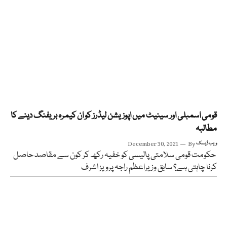
قومی اسمبلی اور سینیٹ میں اپوزیشن لیڈرز کو ان کیمرہ بریفنگ دینے کا
مطالبہ
ویب ڈیسک
By
December 30, 2021
حکومت قومی سلامتی پالیسی کو خفیہ رکھ کر کون سے مقاصد حاصل
کرنا چاہتی ہے؟ سابق وزیراعظم راجہ پرویز اشرف