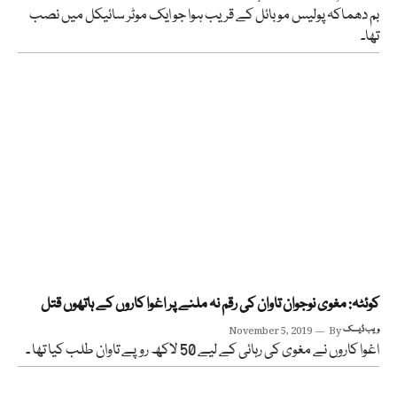
بم دھماکہ پولیس موبائل کے قریب ہوا جو ایک موٹر سائیکل میں نصب
تھا۔
کوئٹہ: مغوی نوجوان تاوان کی رقم نہ ملنے پر اغوا کاروں کے ہاتھوں قتل
ویب ڈیسک
By
November 5, 2019
اغوا کاروں نے مغوی کی رہائی کے لیے 50 لاکھ روپے تاوان طلب کیا تھا ۔