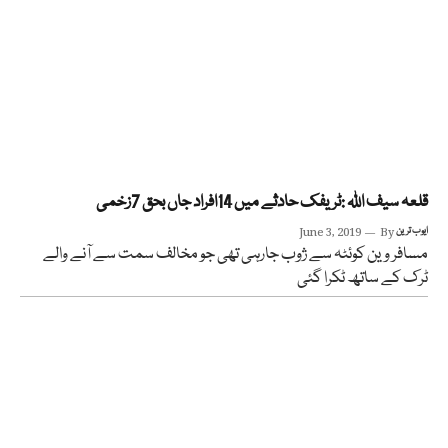
قلعہ سیف اللہ :ٹریفک حادثے میں 14افراد جاں بحق 7زخمی
ایوب ترین
By
June 3, 2019
مسافر وین کوئٹہ سے ژوب جارہی تھی جو مخالف سمت سے آنے والے
ٹرک کے ساتھ ٹکرا گئی