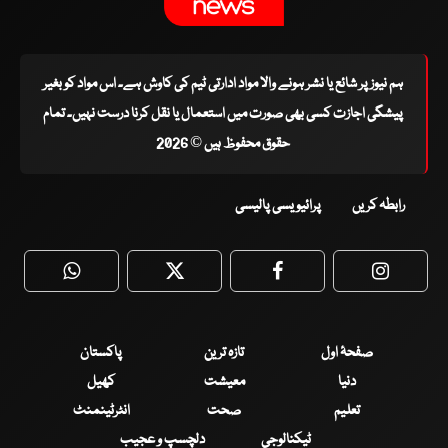
ہم نیوز پر شائع یا نشر ہونے والا مواد ادارتی ٹیم کی کاوش ہے۔ اس مواد کو بغیر
پیشگی اجازت کسی بھی صورت میں استعمال یا نقل کرنا درست نہیں۔ تمام
حقوق محفوظ ہیں © 2026
رابطہ کریں
پرائیویسی پالیسی
WhatsApp
Twitter
Facebook
Faceboo
صفحۂ اول
تازہ ترین
پاکستان
دنیا
معیشت
کھیل
تعلیم
صحت
انٹرٹینمنٹ
ٹیکنالوجی
دلچسپ و عجیب