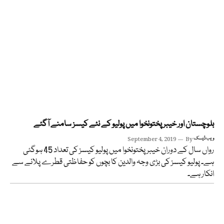
بلوچستان اور خیبر پختونخوا میں پولیو کے نئے کیسز سامنے آگئے
ویب ڈیسک
By
September 4, 2019
رواں سال کے دوران خیبر پختونخوا میں پولیو کیسز کی تعداد 45 ہوگئی
ہے۔ پولیو کیسز کی بڑی وجہ والدین کا بچوں کو حفاظتی قطرے پلانے سے
انکار ہے۔