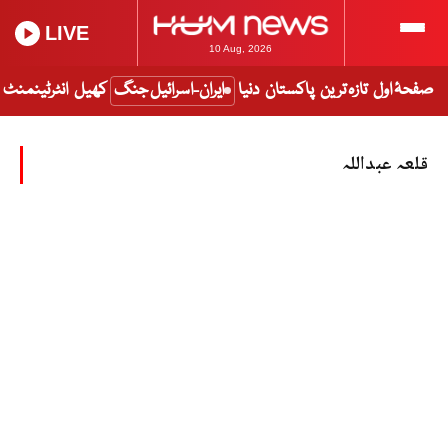
LIVE
10 Aug, 2026
صفحۂ اول
تازہ ترین
پاکستان
دنیا
ایران-اسرائیل جنگ
کھیل
انٹرٹینمنٹ
قلعہ عبداللہ