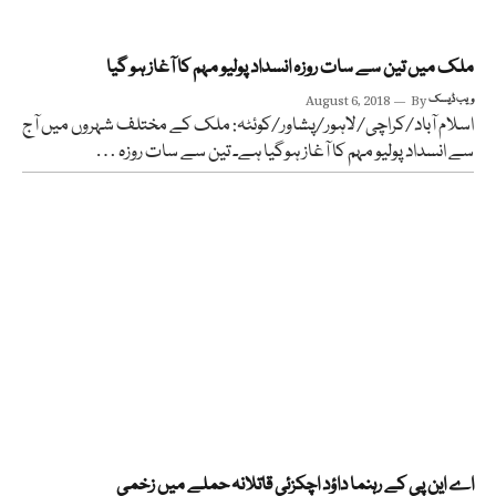
ملک میں تین سے سات روزہ انسداد پولیو مہم کا آغاز ہو گیا
ویب ڈیسک
By
August 6, 2018
اسلام آباد/کراچی/لاہور/پشاور/کوئٹہ: ملک کے مختلف شہروں میں آج
سے انسداد پولیو مہم کا آغاز ہوگیا ہے۔ تین سے سات روزہ …
اے این پی کے رہنما داؤد اچکزئی قاتلانہ حملے میں زخمی