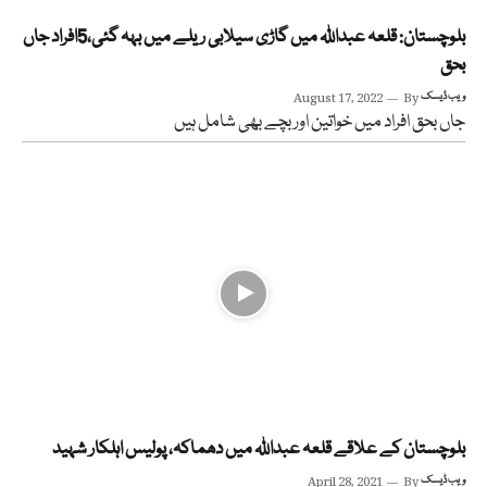
بلوچستان: قلعہ عبداللہ میں گاڑی سیلابی ریلے میں بہہ گئی،5افراد جاں
بحق
ویب ڈیسک
By
August 17, 2022
جاں بحق افراد میں خواتین اور بچے بھی شامل ہیں
بلوچستان کے علاقے قلعہ عبداللہ میں دھماکہ، پولیس اہلکار شہید
ویب ڈیسک
By
April 28, 2021