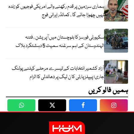
ہماری سرزمین پر قدم رکھنے والے امریکی فوجیوں کو زندہ
نہیں چھوڑا جائے گا ، کمانڈر ایرانی فوج
سکیورٹی فورسز کا بلوچستان میں آپریشن ، فتنہ
الہندوستان کے اہم سرغنہ سمیت 5 دہشتگرد ہلاک
آزاد کشمیر انتخابات کے تیسرے مرحلے کیلئے پولنگ
جاری؛ پیپلز پارٹی کا ن لیگ پر دھاندلی کا الزام
ہمیں فالو کریں
WhatsApp
Twitter
Facebook
Faceboo