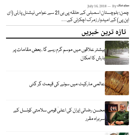
مجاہد خٹک
By
July 16, 2018
چمن: بلوچستان اسمبلی کے حلقہ پی بی 21 سے عوامی نیشنل پارٹی (ای
این پی) کے امیدوار زمرک اچکزئی کے…
تازہ ترین خبریں
بیشتر علاقوں میں موسم گرم رہے گا ، بعض مقامات پر
بارش کا امکان
عالمی مارکیٹ میں سونے کی قیمت گر گئی
محسن رضائی ایران کی اعلیٰ قومی سلامتی کونسل کے
سربراہ مقرر