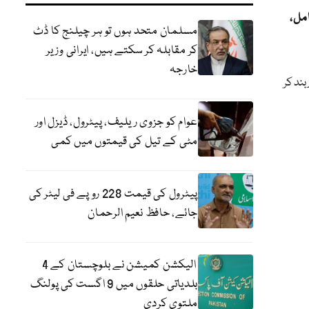
شامل،
مسلمان متحد ہوں تو ہر چیلنج کا ڈٹ
کر مقابلہ کر سکتے ہیں، ایرانی وزیر
خارجہ
بند کر
عوام کو جزوی ریلیف، پیٹرول، ڈیزل اور
مٹی کے تیل کی قیمتوں میں کمی
پیٹرول کی قیمت 228 روپے فی لیٹر کی
جائے، حافظ نعیم الرحمان
الیکشن کمیشن نے بلوچستان کے 4
بلدیاتی حلقوں میں 9 اگست کی پولنگ
ملتوی کردی