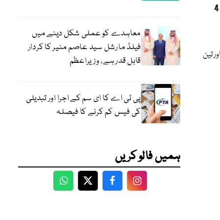
سری لنکا: پیٹرول کے حصول کیلئے فسادات، فوج کی فائرنگ، 4
معاہدے کو عملی شکل دینے میں
فیلڈ مارشل سید عاصم منیر کا کردار
ر تین
قابل قدر ہے، وزیراعظم
پی ٹی اے کا ای سم کے اجرا اور تبدیلی
کی فیس کم کرنے کا فیصلہ
ہمیں فالو کریں
WhatsApp
Twitter
Facebook
Facebook