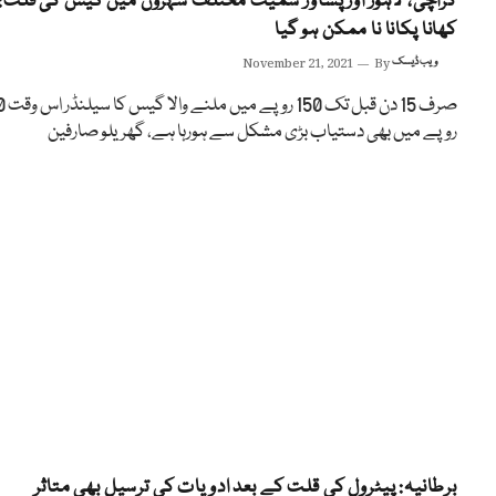
کراچی، لاہور اور پشاور سمیت مختلف شہروں میں گیس کی قلت:
کھانا پکانا نا ممکن ہو گیا
ویب ڈیسک
By
November 21, 2021
صرف 15 دن قب
روپے میں بھی دستیاب بڑی مشکل سے ہورہا ہے، گھریلو صارفین
برطانیہ: پیٹرول کی قلت کے بعد ادویات کی ترسیل بھی متاثر