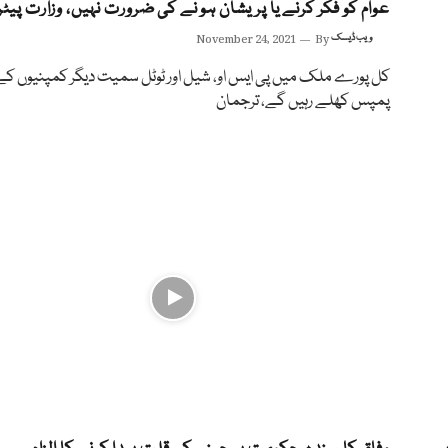
عوام کو فکر کرنے یا پریشان ہو نے کی ضرورت نہیں، وزارت پیٹر
ویب ڈیسک
By
November 24, 2021
کل پورے ملک میں پی ایس او، شیل اور ٹوٹل سمیت دیگر کمپنیوں کے 
پمپس کھلے رہیں گے، ترجمان