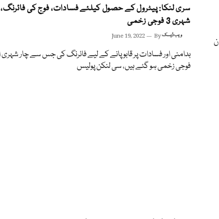
شہری 3 فوجی زخمی
ویب ڈیسک
By
June 19, 2022
ن
بدامنی اور فسادات پر قابو پانے کے لیے فائرنگ کی جس سے چار شہری او
فوجی زخمی ہو گئے ہیں، سی لنکن پولیس