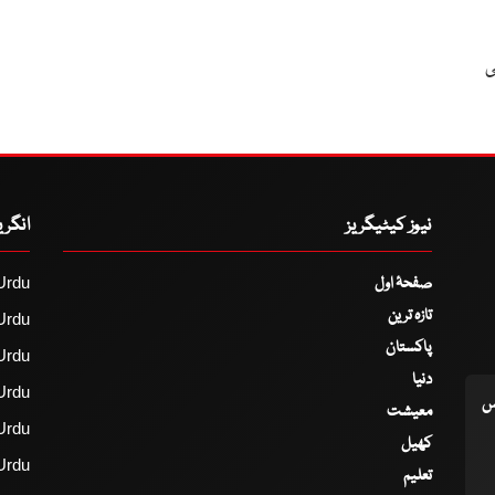
وئی
نیوز کیٹیگریز
انگر
صفحۂ اول
Urdu
تازہ ترین
Urdu
پاکستان
Urdu
دنیا
Urdu
اس
معیشت
Urdu
کھیل
Urdu
تعلیم