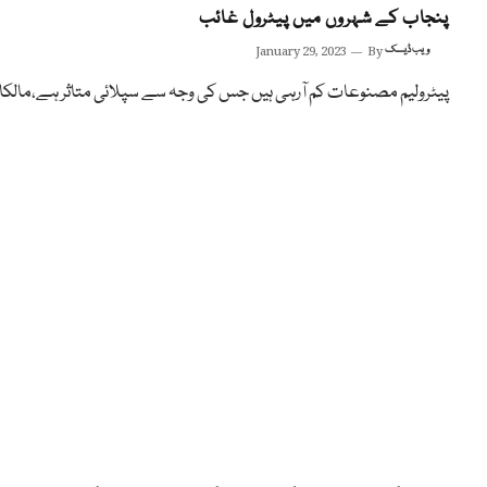
پنجاب کے شہروں میں پیٹرول غائب
ویب ڈیسک
By
January 29, 2023
پیٹرولیم مصنوعات کم آرہی ہیں جس کی وجہ سے سپلائی متاثر ہے،مالکا