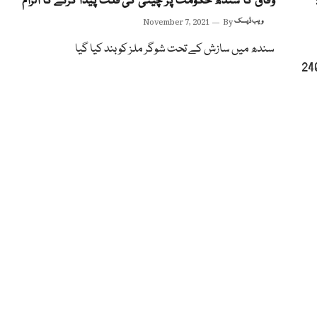
وفاق کا سندھ حکومت پر چینی کی قلت پیدا کرنے کا الزام
ویب ڈیسک
By
November 7, 2021
سندھ میں سازش کے تحت شوگر ملز کو بند کیا گیا
ل تک 150 روپے میں ملنے والا گیس کا سیلنڈر اس وقت 240