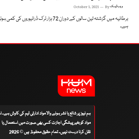
ویب ڈیسک
By
October 1, 2021
برطانیہ میں گزشتہ تین سالوں کے دوران 72 ہزار ٹرک ڈرائیوروں کی کمی ہ
ہے۔
ہم نیوز پر شائع یا نشر ہونے والا مواد ادارتی ٹیم کی کاوش ہے۔ 
مواد کو بغیر پیشگی اجازت کسی بھی صورت میں استعمال یا
نقل کرنا درست نہیں۔ تمام حقوق محفوظ ہیں © 2026