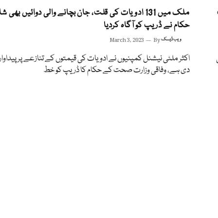
ملک میں 131 ادویات کی قلت، جان بچانے والی دوائیں بھی 
حکام نے ڈریپ کو آگاہ کردیا
ویب ڈیسک
By
March 3, 2023
اکثر ملٹی نیشنل کمپنیوں نے ادویات کی قیمتوں کے تنازعے پر پیداوار 
دی ہے، وفاقی وزارت صحت کے حکام کا ڈریپ کو خط