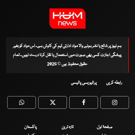
ہم نیوز پر شائع یا نشر ہونے والا مواد ادارتی ٹیم کی کاوش ہے۔ اس مواد کو بغیر
پیشگی اجازت کسی بھی صورت میں استعمال یا نقل کرنا درست نہیں۔ تمام
حقوق محفوظ ہیں © 2026
رابطہ کریں
پرائیویسی پالیسی
WhatsApp
Twitter
Facebook
Faceboo
صفحۂ اول
تازہ ترین
پاکستان