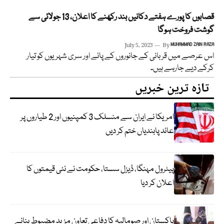
قصابوں کا پورے ہفتے دکانیں بند رکھنے کا اعلان، 13 جولائی سے
گوشت فروخت ہوگا
July 5, 2023
By
MUHAMMAD ZAIN RAZA
اس عرصے میں قربانی کے جانوروں کے پائے اور سری شہریوں کو تیار
کرکے دیے جارہے ہیں۔
تازہ ترین خبریں
امریکا نے ایران سے منسلک 3 کمپنیوں اور 2 طیاروں پر
عائد پابندیاں ختم کر دیں
پیٹرول مہنگا، ڈیزل سستا، حکومت نے نئی قیمتوں کا
اعلان کر دیا
پاکستان اور صومالیہ کا دفاعی تعاون مزید مضبوط بنانے