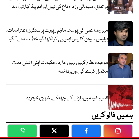
پر اتفاق، صومالی وزیر دفاع کی نیول اور ایئرہیڈ کوارٹرز آمد
میر رضا علی کی پوسٹ مارٹم رپورٹ پر سنگین اعتراضات،
پولیس سرجن کا ایس ایس پی کو لکھا گیا خط سامنے آ گیا
موجودہ نظام کہیں نہیں جا رہا، حکومت اپنی آئینی مدت
مکمل کرے گی، وزیر داخلہ
انڈونیشیا میں زلزلے کے جھٹکے، شہری خوفزدہ
ہمیں فالو کریں
WhatsApp
Twitter
Facebook
Faceboo