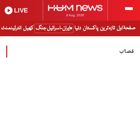
LIVE
6 Aug, 2026
صفحۂ اول
تازہ ترین
پاکستان
دنیا
ایران-اسرائیل جنگ
کھیل
انٹرٹینمنٹ
قصاب