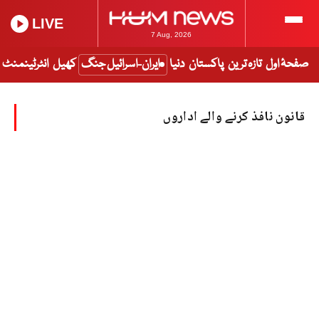
LIVE
7 Aug, 2026
صفحۂ اول
تازہ ترین
پاکستان
دنیا
ایران-اسرائیل جنگ
کھیل
انٹرٹینمنٹ
قانون نافذ کرنے والے اداروں