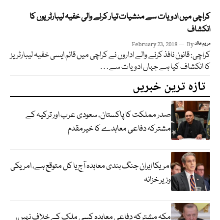
کراچی میں ادویات سے منشیات تیار کرنے والی خفیہ لیبارٹریوں کا
انکشاف
مریم خالد
By
February 23, 2018
کراچی: قانون نافذ کرنے والے اداروں نے کراچی میں قائم ایسی خفیہ لیبارٹریز
کا انکشاف کیا ہے جہاں ادویات سے…
تازہ ترین خبریں
صدر مملکت کا پاکستان، سعودی عرب اور ترکیہ کے
مشترکہ دفاعی معاہدے کا خیرمقدم
امریکا ایران جنگ بندی معاہدہ آج یا کل متوقع ہے، امریکی
وزیر خزانہ
مکہ مشترکہ دفاعی معاہدہ کسی ملک کے خلاف نہیں،