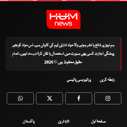
ہم نیوز پر شائع یا نشر ہونے والا مواد ادارتی ٹیم کی کاوش ہے۔ اس مواد کو بغیر
پیشگی اجازت کسی بھی صورت میں استعمال یا نقل کرنا درست نہیں۔ تمام
حقوق محفوظ ہیں © 2026
رابطہ کریں
پرائیویسی پالیسی
WhatsApp
Twitter
Facebook
Faceboo
صفحۂ اول
تازہ ترین
پاکستان