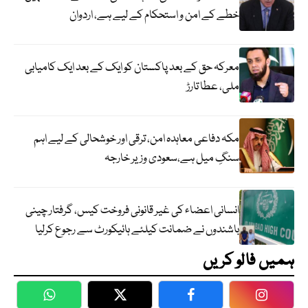
خطے کے امن و استحکام کے لیے ہے، اردوان
معرکہ حق کے بعد پاکستان کو ایک کے بعد ایک کامیابی
ملی، عطا تارڑ
مکہ دفاعی معاہدہ امن، ترقی اور خوشحالی کے لیے اہم
سنگِ میل ہے،سعودی وزیر خارجہ
انسانی اعضاء کی غیر قانونی فروخت کیس، گرفتار چینی
باشندوں نے ضمانت کیلئے ہائیکورٹ سے رجوع کرلیا
ہمیں فالو کریں
WhatsApp
Twitter
Facebook
Faceboo