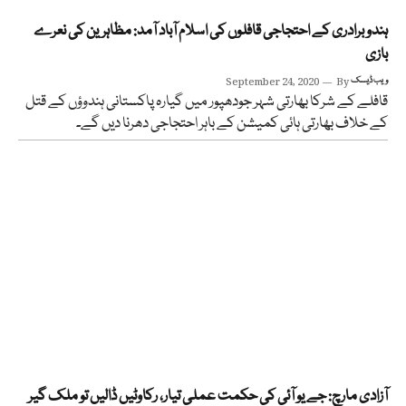
ہندو برادری کے احتجاجی قافلوں کی اسلام آباد آمد: مظاہرین کی نعرے
بازی
ویب ڈیسک
By
September 24, 2020
قافلے کے شرکا بھارتی شہر جودھپور میں گیارہ پاکستانی ہندوؤں کے قتل
کے خلاف بھارتی ہائی کمیشن کے باہر احتجاجی دھرنا دیں گے۔
آزادی مارچ: جے یو آئی کی حکمت عملی تیار، رکاوٹیں ڈالیں تو ملک گیر