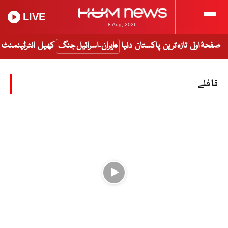
LIVE
8 Aug, 2026
صفحۂ اول
تازہ ترین
پاکستان
دنیا
ایران-اسرائیل جنگ
کھیل
انٹرٹینمنٹ
قافلے