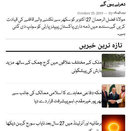
دھرنے ہوں گے
ویب ڈیسک
By
October 23, 2019
مولانا فضل الرحمان 27 اکتوبر کو سکھر سے نکلنے والے قافلے کی قیادت
کریں گے۔سندھ میں ذمہ داری پاکستان پیپلزپارٹی کو سونپ دی گئی
ہے۔
تازہ ترین خبریں
ملک کے مختلف علاقوں میں گرج چمک کے ساتھ مزید
بارش کی پیشگوئی
مکہ دفاعی معاہدے کا اسلامی ممالک کی جانب سے
بھرپور خیرمقدم، اہم پیشرفت قرار دے دیا
برطانیہ اور آئرلینڈ میں 27 سال بعد نایاب سورج گرہن دیکھا