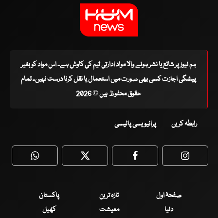
ہم نیوز پر شائع یا نشر ہونے والا مواد ادارتی ٹیم کی کاوش ہے۔ اس مواد کو بغیر
پیشگی اجازت کسی بھی صورت میں استعمال یا نقل کرنا درست نہیں۔ تمام
حقوق محفوظ ہیں © 2026
رابطہ کریں
پرائیویسی پالیسی
WhatsApp
Twitter
Facebook
Faceboo
صفحۂ اول
تازہ ترین
پاکستان
دنیا
معیشت
کھیل