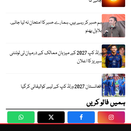
جائے گا
ہم صبر کر رہے ہیں، ہمارے صبر کا امتحان نہ لیا جائے،
بلاول بھٹو
ورلڈ کپ 2027 کے میزبان ممالک کے درمیان ٹی ٹوئنٹی
سیریز کا اعلان
افغانستان 2027 ورلڈ کپ کے لیے کوالیفائی کرگیا
ہمیں فالو کریں
WhatsApp
Twitter
Facebook
Faceboo