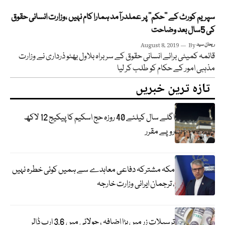
سپریم کورٹ کے ’’حکم‘‘ پر عملدرآمد ہمارا کام نہیں ،وزارت انسانی حقوق
کی 5سال بعد وضاحت
ریحان سید
By
August 8, 2019
قائمہ کمیٹی برائے انسانی حقوق کے سربراہ بلاول بھٹو ذرداری نے وزارت
مذہبی امور کے حکام کو طلب کر لیا
تازہ ترین خبریں
اگلے سال کیلئے 40 روزہ حج اسکیم کا پیکیج 12 لاکھ
روپے مقرر
مکہ مشترکہ دفاعی معاہدے سے ہمیں کوئی خطرہ نہیں
، ترجمان ایرانی وزارت خارجہ
ترسیلات زر میں بڑا اضافہ ، جولائی میں 3.6 ارب ڈالر