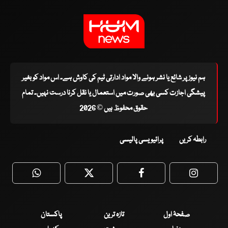
ہم نیوز پر شائع یا نشر ہونے والا مواد ادارتی ٹیم کی کاوش ہے۔ اس مواد کو بغیر
پیشگی اجازت کسی بھی صورت میں استعمال یا نقل کرنا درست نہیں۔ تمام
حقوق محفوظ ہیں © 2026
رابطہ کریں
پرائیویسی پالیسی
WhatsApp
Twitter
Facebook
Faceboo
صفحۂ اول
تازہ ترین
پاکستان