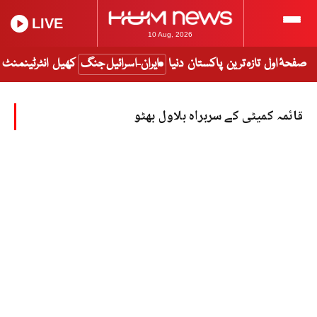
LIVE
10 Aug, 2026
صفحۂ اول
تازہ ترین
پاکستان
دنیا
ایران-اسرائیل جنگ
کھیل
انٹرٹینمنٹ
قائمہ کمیٹی کے سربراہ بلاول بھٹو