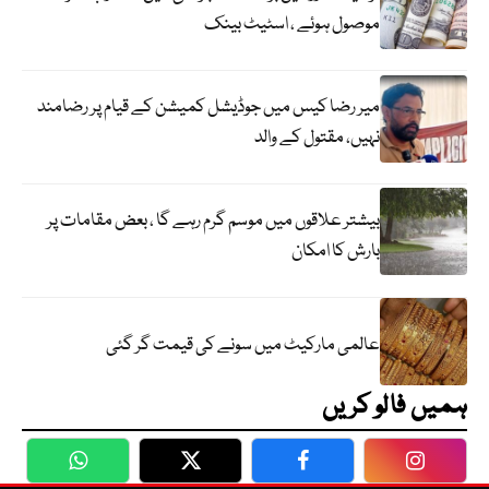
موصول ہوئے ، اسٹیٹ بینک
میر رضا کیس میں جوڈیشل کمیشن کے قیام پر رضامند
نہیں، مقتول کے والد
بیشتر علاقوں میں موسم گرم رہے گا ، بعض مقامات پر
بارش کا امکان
عالمی مارکیٹ میں سونے کی قیمت گر گئی
ہمیں فالو کریں
WhatsApp
Twitter
Facebook
Faceboo