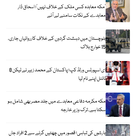
‘مکہ معاہدہ کسی ملک کے خلاف نہیں’؛ اسحاق ڈار
معاہدے کے نکات سامنے لے آئے
بلوچستان میں دہشت گردوں کے خلاف کارروائیاں جاری،
15 خوارج ہلاک
ای اسپورٹس ورلڈ کپ؛ پاکستان کے محمد زبیر نے ٹیکن 8
ٹائٹل اپنے نام لیا
مکہ مکرمہ دفاعی معاہدے میں جلد مصر بھی شامل ہو
سکتا ہے، ترک وزیر خارجہ
بارشوں کی تباہی؛ قصور میں چھتیں گرنے سے 2 افراد جاں