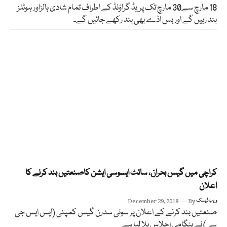
18 مارچ سے30 مارچ تک پریڈ گراؤنڈ کے اطراف تمام شادی ہالزاور ہوٹلز
بند رہیں گے اور بس اڈے بھی بند رکھے جائیں گے۔
کراچی میں گیس بحران، سائٹ ایسوسی ایشن کاصنعتیں بند کرنے کا
اعلان
ویب ڈیسک
By
December 29, 2018
صنعتیں بند کرنے کے اعلان پر سوئی سدرن گیس کمپنی (ایس ایس جی
سی) نے ہنگامی اجلاس بلا لیا ہے