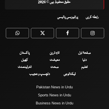
حقوق محفوظ ہیں © 2026
رابطہ کریں
پرائیویسی پالیسی
WhatsApp
Twitter
Facebook
Faceboo
صفحۂ اول
تازہ ترین
پاکستان
دنیا
معیشت
کھیل
تعلیم
صحت
انٹرٹینمنٹ
ٹیکنالوجی
دلچسپ و عجیب
Pakistan News in Urdu
Sports News in Urdu
Business News in Urdu