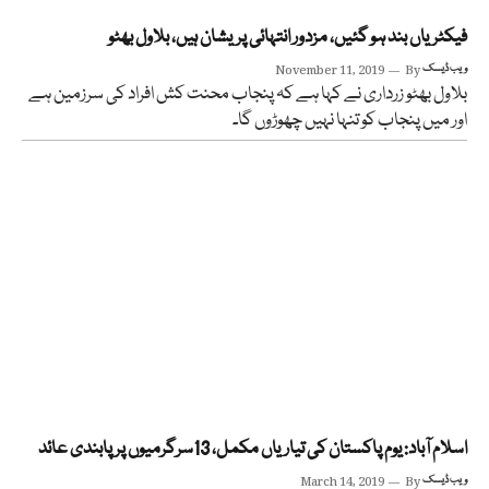
فیکٹریاں بند ہو گئیں، مزدور انتہائی پریشان ہیں، بلاول بھٹو
ویب ڈیسک
By
November 11, 2019
بلاول بھٹو زرداری نے کہا ہے کہ پنجاب محنت کش افراد کی سرزمین ہے
اور میں پنجاب کو تنہا نہیں چھوڑوں گا۔
اسلام آباد: یوم پاکستان کی تیاریاں مکمل، 13سرگرمیوں پر پابندی عائد
ویب ڈیسک
By
March 14, 2019