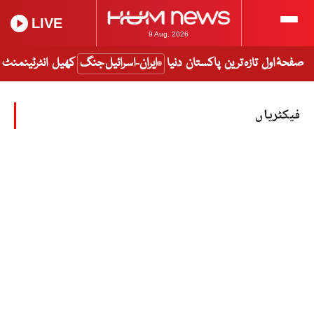
LIVE
9 Aug, 2026
صفحۂ اول
تازہ ترین
پاکستان
دنیا
ایران-اسرائیل جنگ
کھیل
انٹرٹینمنٹ
فیکٹریاں