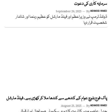
سرمایہ کاری کی دعوت
September 26, 2025
By
MEHMOOD AHMED
ڈونلڈ ٹرمپ نے وزیراعظم اور فیلڈ مارشل کو عظیم رہنما اور شاندار
شخصیت قرار دیا
پاک فوج بلوچ عوام کے کندھے سے کندھا ملا کر کھڑی ہے ، فیلڈ مارشل
August 23, 2025
By
MEHMOOD AHMED
جنرل عاصم منیر کا تربت کا دورہ ، سکیورٹی صورتحال اور ترقیاتی