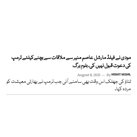
مودی نے فیلڈ مارشل عاصم منیر سے ملاقات سے بچنےکیلئے ٹرمپ
کی دعوت قبول نہیں کی، بلوم برگ
August 8, 2025
By
HASNAT MUGHAL
تناؤ کی جھلک اس وقت بھی سامنے آئی جب ٹرمپ نے بھارتی معیشت کو
مردہ کہا۔