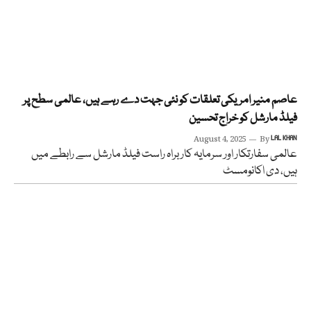
عاصم منیر امریکی تعلقات کو نئی جہت دے رہے ہیں، عالمی سطح پر
فیلڈ مارشل کو خراج تحسین
August 4, 2025
By
LAL KHAN
عالمی سفارتکار اور سرمایہ کار براہ راست فیلڈ مارشل سے رابطے میں
ہیں، دی اکانومسٹ