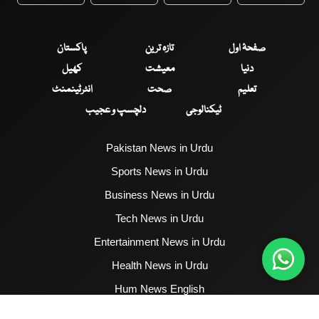
WhatsApp
Twitter
Facebook
Faceboo
صفحۂ اول
تازہ ترین
پاکستان
دنیا
معیشت
کھیل
تعلیم
صحت
انٹرٹینمنٹ
ٹیکنالوجی
دلچسپ و عجیب
Pakistan News in Urdu
Sports News in Urdu
Business News in Urdu
Tech News in Urdu
Entertainment News in Urdu
Health News in Urdu
Hum News English