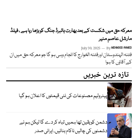
معرکہ حق میں شکست کے بعد بھارت ہائبرڈ جنگ کو بڑھا رہا ہے ، فیلڈ
مارشل عاصم منیر
July 30, 2025
By
MEHMOOD AHMED
فتنہ الہندوستان اورفتنہ الخوارج کا انجام وہی ہو گا جو معرکہ حق میں ان
کے آقاؤں کا ہوا
تازہ ترین خبریں
پیٹرولیم مصنوعات کی نئی قیمتوں کا اعلان ہو گیا
دشمن کو یقین تھا ہمیں تباہ کر دے گا لیکن ہم نے
دشمنوں کی چالیں ناکام بنائیں، ایرانی صدر