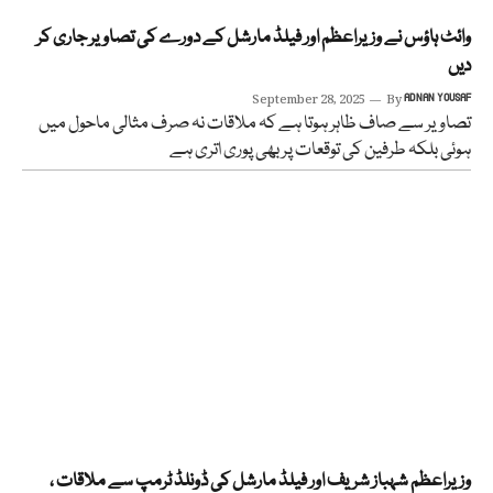
وائٹ ہاؤس نے وزیراعظم اور فیلڈ مارشل کے دورے کی تصاویر جاری کر
دیں
September 28, 2025
By
ADNAN YOUSAF
تصاویر سے صاف ظاہر ہوتا ہے کہ ملاقات نہ صرف مثالی ماحول میں
ہوئی بلکہ طرفین کی توقعات پر بھی پوری اتری ہے
وزیراعظم شہباز شریف اور فیلڈ مارشل کی ڈونلڈ ٹرمپ سے ملاقات ،