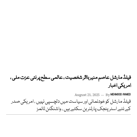
فیلڈ مارشل عاصم منیر بااثر شخصیت ، عالمی سطح پر نئی عزت ملی ،
امریکی اخبار
August 21, 2025
By
MEHMOOD AHMED
فیلڈ مارشل کو خودنمائی اور سیاست میں دلچسپی نہیں ، امریکی صدر
کے نئے اسٹریٹجک پارٹنر بن سکتے ہیں ، واشنگٹن ٹائمز