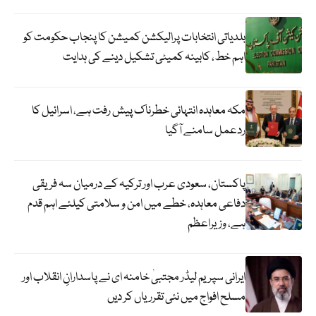
بلدیاتی انتخابات پرالیکشن کمیشن کا پنجاب حکومت کو
اہم خط، کابینہ کمیٹی تشکیل دینے کی ہدایت
مکہ معاہدہ انتہائی خطرناک پیش رفت ہے، اسرائیل کا
ردعمل سامنے آگیا
پاکستان، سعودی عرب اور ترکیہ کے درمیان سہ فریقی
دفاعی معاہدہ، خطے میں امن و سلامتی کیلئے اہم قدم
ہے، وزیراعظم
ایرانی سپریم لیڈر مجتبیٰ خامنہ ای نے پاسدارانِ انقلاب اور
مسلح افواج میں نئی تقرریاں کر دیں