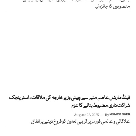
منصوبوں کا جائزہ لیا
فیلڈ مارشل عاصم منیر سے چینی وزیر خارجہ کی ملاقات ، اسٹریٹجک
شراکت داری مضبوط بنانے کا عزم
August 22, 2025
By
MEHMOOD AHMED
علاقائی و عالمی فورمز پر قریبی تعاون کو فروغ دینے پر اتفاق