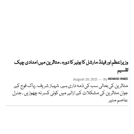
وزیراعظم اور فیلڈ مارشل کا بونیر کا دورہ ، متاثرین میں امدادی چیک
تقسیم
August 20, 2025
By
MEHMOOD AHMED
متاثرین کی بحالی سب کی ذمہ داری ہے، شہباز شریف ، پاک فوج کے
جوان متاثرین کی مشکلات کے ازالے میں کوئی کسر نہ چھوڑیں ، جنرل
عاصم منیر