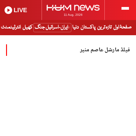
LIVE
11 Aug, 2026
صفحۂ اول
تازہ ترین
پاکستان
دنیا
ایران-اسرائیل جنگ
کھیل
انٹرٹینمنٹ
فیلڈ مارشل عاصم منیر