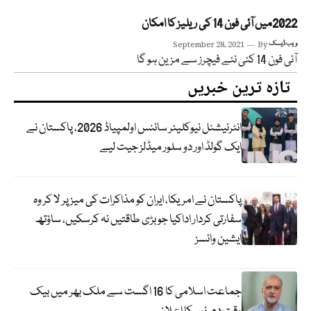
2022میں آئی فون 14 کی ریلیز کا امکان
ویب ڈیسک
By
September 28, 2021
آئی فون 14 کئی نئے فیچرز سے مزین ہو گا
تازہ ترین خبریں
انٹرنیشنل نیوکلیئر سائنس اولمپیاڈ 2026، پاکستان نے
ایک گولڈ اور دو سلور میڈلز جیت لیے
پاکستان نے امریکا، ایران کو مذاکرات کی میز پر لا کر وہ
سفارتی کردار اداکیا جو بڑی طاقتیں نہ کرسکیں، ساؤتھ
ایشین وائسز
جماعت اسلامی کا 16 اگست سے ملک بھر میں بیک