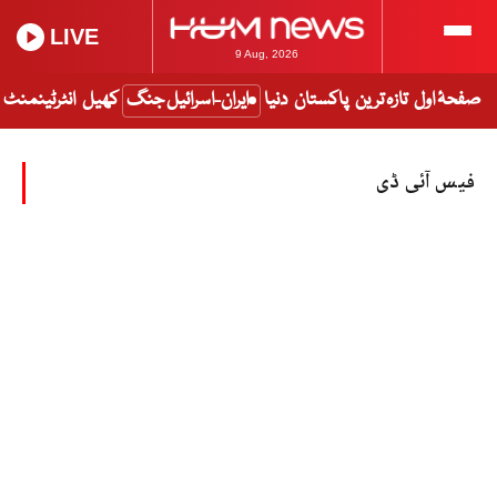
LIVE
9 Aug, 2026
صفحۂ اول
تازہ ترین
پاکستان
دنیا
ایران-اسرائیل جنگ
کھیل
انٹرٹینمنٹ
فیس آئی ڈی