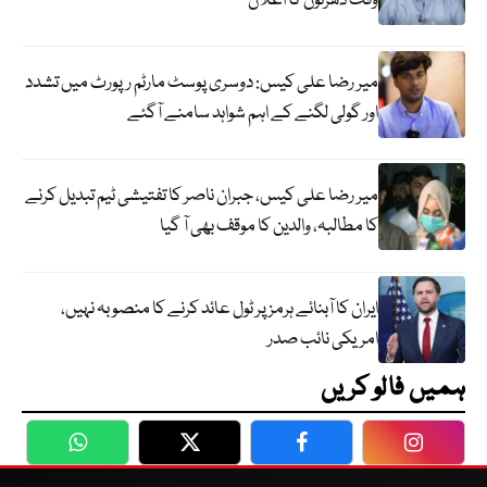
وقت دھرنوں کا اعلان
میر رضا علی کیس: دوسری پوسٹ مارٹم رپورٹ میں تشدد
اور گولی لگنے کے اہم شواہد سامنے آگئے
میر رضا علی کیس، جبران ناصر کا تفتیشی ٹیم تبدیل کرنے
کا مطالبہ، والدین کا موقف بھی آ گیا
ایران کا آبنائے ہرمز پر ٹول عائد کرنے کا منصوبہ نہیں،
امریکی نائب صدر
ہمیں فالو کریں
WhatsApp
Twitter
Facebook
Faceboo