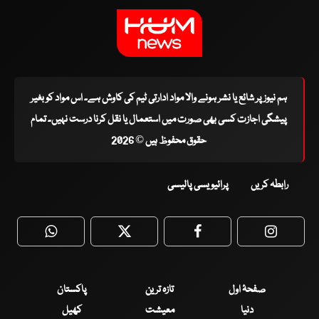
ہم نیوز پر شائع یا نشر ہونے والا مواد ادارتی ٹیم کی کاوش ہے۔ اس مواد کو بغیر
پیشگی اجازت کسی بھی صورت میں استعمال یا نقل کرنا درست نہیں۔ تمام
حقوق محفوظ ہیں © 2026
رابطہ کریں
پرائیویسی پالیسی
WhatsApp
Twitter
Facebook
Faceboo
صفحۂ اول
تازہ ترین
پاکستان
دنیا
معیشت
کھیل