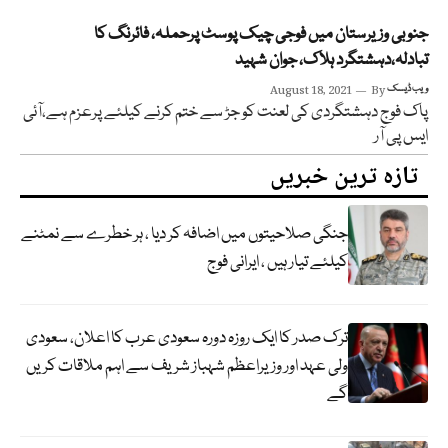
جنوبی وزیرستان میں فوجی چیک پوسٹ پرحملہ، فائرنگ کا
تبادلہ،دہشتگرد ہلاک، جوان شہید
ویب ڈیسک
By
August 18, 2021
پاک فوج دہشتگردی کی لعنت کو جڑ سے ختم کرنے کیلئے پرعزم ہے،آئی
ایس پی آر
تازہ ترین خبریں
جنگی صلاحیتوں میں اضافہ کر دیا ، ہر خطرے سے نمٹنے
کیلئے تیار ہیں ، ایرانی فوج
ترک صدر کا ایک روزہ دورہ سعودی عرب کا اعلان، سعودی
ولی عہد اور وزیراعظم شہباز شریف سے اہم ملاقات کریں
گے