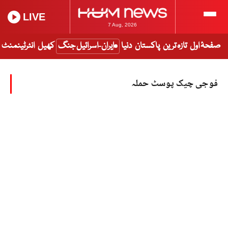
LIVE
7 Aug, 2026
صفحۂ اول
تازہ ترین
پاکستان
دنیا
ایران-اسرائیل جنگ
کھیل
انٹرٹینمنٹ
فوجی چیک پوسٹ حملہ