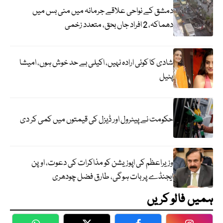
دمشق کے نواحی علاقے جرمانہ میں منی بس میں
دھماکہ، 2 افراد جاں بحق، متعدد زخمی
شادی کا کوئی ارادہ نہیں، اکیلی بے حد خوش ہوں، امیشا
پٹیل
حکومت نے پیٹرول اور ڈیزل کی قیمتوں میں کمی کر دی
وزیراعظم کی اپوزیشن کو مذاکرات کی دعوت، اوپن
ایجنڈے پر بات ہوگی، طارق فضل چودھری
ہمیں فالو کریں