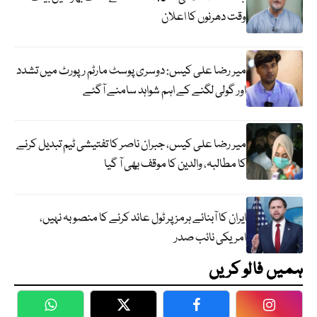
وقت دھرنوں کا اعلان
میر رضا علی کیس: دوسری پوسٹ مارٹم رپورٹ میں تشدد
اور گولی لگنے کے اہم شواہد سامنے آگئے
میر رضا علی کیس، جبران ناصر کا تفتیشی ٹیم تبدیل کرنے
کا مطالبہ، والدین کا موقف بھی آ گیا
ایران کا آبنائے ہرمز پر ٹول عائد کرنے کا منصوبہ نہیں،
امریکی نائب صدر
ہمیں فالو کریں
WhatsApp
Twitter
Facebook
Faceboo