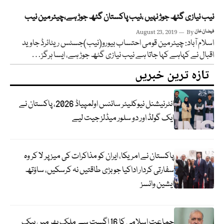
نیب نیازی گٹھ جوڑ نہیں ،نیب پاکستان گٹھ جوڑ ہے،چیئرمین نیب
فیضان خان
By
August 23, 2019
اسلام آباد: چیئرمین قومی احتساب بیورو(نیب)جسٹس ریٹائرڈ جاوید
اقبال نے کہاہے کہا جاتا ہے نیب نیازی گٹھ جوڑ ہے، ایسا ہرگز…
تازہ ترین خبریں
انٹرنیشنل نیوکلیئر سائنس اولمپیاڈ 2026، پاکستان نے
ایک گولڈ اور دو سلور میڈلز جیت لیے
پاکستان نے امریکا، ایران کو مذاکرات کی میز پر لا کر وہ
سفارتی کردار اداکیا جو بڑی طاقتیں نہ کرسکیں، ساؤتھ
ایشین وائسز
جماعت اسلامی کا 16 اگست سے ملک بھر میں بیک