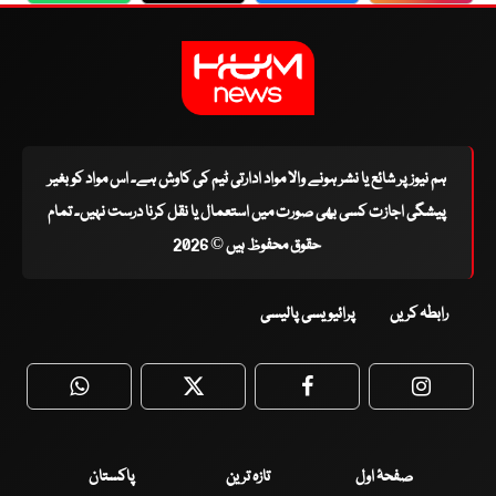
ہم نیوز پر شائع یا نشر ہونے والا مواد ادارتی ٹیم کی کاوش ہے۔ اس مواد کو بغیر
پیشگی اجازت کسی بھی صورت میں استعمال یا نقل کرنا درست نہیں۔ تمام
حقوق محفوظ ہیں © 2026
رابطہ کریں
پرائیویسی پالیسی
WhatsApp
Twitter
Facebook
Faceboo
صفحۂ اول
تازہ ترین
پاکستان