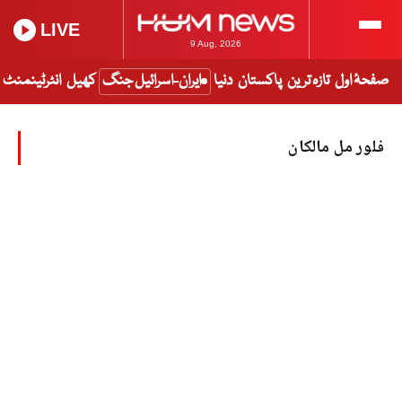
LIVE
9 Aug, 2026
صفحۂ اول
تازہ ترین
پاکستان
دنیا
ایران-اسرائیل جنگ
کھیل
انٹرٹینمنٹ
فلور مل مالکان