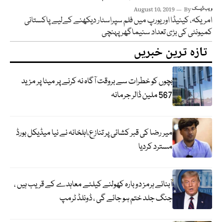
ویب ڈیسک
By
August 10, 2019
امریکہ، کینیڈا اور یورپ میں فلم سپراسٹار دیکھنے کےلیے پاکستانی
کمیونٹی کی بڑی تعداد سنیماگھر پہنچی
تازہ ترین خبریں
بچوں کو خطرات سے بروقت آگاہ نہ کرنے پر میٹا پر مزید
567 ملین ڈالر جرمانہ
میر رضا کی قبر کشائی پر تنازع،اہلخانہ نے نیا میڈیکل بورڈ
مسترد کردیا
آبنائے ہرمز دوبارہ کھولنے کیلئے معاہدے کے قریب ہیں ،
جنگ جلد ختم ہو جائے گی ، ڈونلڈ ٹرمپ