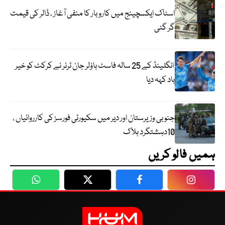
اسٹاک ایکسچینج میں کاروبار کا منفی آغاز ، ڈالر کی قیمت
گر گئی
انگلینڈ کے 25 سالہ فاسٹ باؤلر جان ٹرنر نے کرکٹ کو خیر
باد کہہ دیا
جنوبی وزیرستان اور دیر میں سکیورٹی فورسز کی کارروائیاں ،
10دہشتگرد ہلاک
ہمیں فالو کریں
WhatsApp
Twitter
Facebook
Faceboo