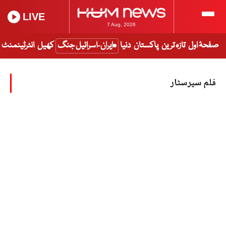
LIVE
7 Aug, 2026
صفحۂ اول
تازہ ترین
پاکستان
دنیا
ایران-اسرائیل جنگ
کھیل
انٹرٹینمنٹ
فلم سپرسٹار