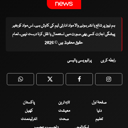
ہم نیوز پر شائع یا نشر ہونے والا مواد ادارتی ٹیم کی کاوش ہے۔ اس مواد کو بغیر
پیشگی اجازت کسی بھی صورت میں استعمال یا نقل کرنا درست نہیں۔ تمام
حقوق محفوظ ہیں © 2026
رابطہ کریں
پرائیویسی پالیسی
WhatsApp
Twitter
Facebook
Faceboo
صفحۂ اول
تازہ ترین
پاکستان
دنیا
معیشت
کھیل
تعلیم
صحت
انٹرٹینمنٹ
ٹیکنالوجی
دلچسپ و عجیب