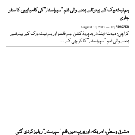
ہم نیٹ ورک کے بینر تلے بننے والی فلم ’’سپراسٹار‘‘ کی کامیابیوں کا سفر
جاری
August 30, 2019
By
RIDA ZAKIR
کراچی: مومنہ اینڈ درید پروڈکشن ،ہم فلمز اور ہم نیٹ ورک کے بینرتلے
بننے والی فلم ’’سپراسٹار‘‘ کا کراچی کے…
مشرق وسطیٰ، امریکہ، اور یورپ میں فلم ’’سپرسٹار‘‘ ریلیز کردی گئی