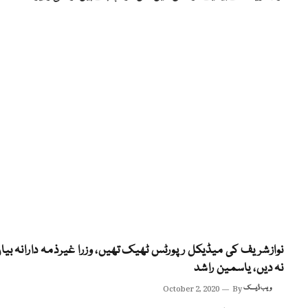
نوازشریف کی میڈیکل رپورٹس ٹھیک تھیں، وزرا غیرذمہ دارانہ بیا
نہ دیں، یاسمین راشد
ویب ڈیسک
By
October 2, 2020