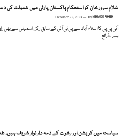
غلام سرور خان کو استحکام پاکستان پارٹی میں شمولت کی دع
October 22, 2023
By
MEHMOOD AHMED
آئی پی پی کا اسلام آباد سے پی ٹی آئی کے سابق رکن اسمبلی سے بھی راب
ہے ، ذرائع
سیاست میں کرپشن اور رشوت کے ذمہ دار نواز شریف ہیں، غل