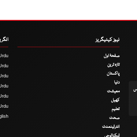
نیوز کیٹیگریز
انگر
صفحۂ اول
Urdu
تازہ ترین
Urdu
پاکستان
Urdu
دنیا
Urdu
اس
معیشت
Urdu
کھیل
Urdu
تعلیم
lish
صحت
انٹرٹینمنٹ
ٹیکنالوجی