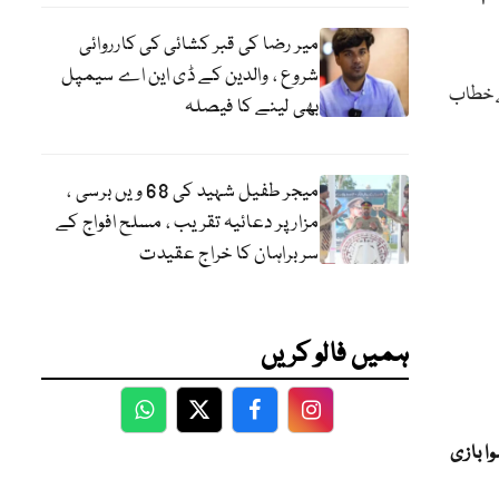
میر رضا کی قبر کشائی کی کارروائی
شروع ، والدین کے ڈی این اے سیمپل
سے خطاب
بھی لینے کا فیصلہ
میجر طفیل شہید کی 68 ویں برسی ،
مزار پر دعائیہ تقریب ، مسلح افواج کے
سربراہان کا خراج عقیدت
ہمیں فالو کریں
WhatsApp
Twitter
Facebook
Facebook
ا بازی