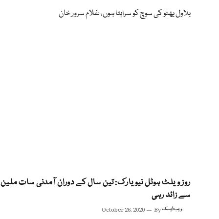
بلاول بھٹو کی سوچ کو سراہتا ہوں، غلام سرور خان
روز ویلٹ ہوٹل نیویارک: تین سال کے دوران آمدنی سات ملین ڈ
سے زائد رہی
ویب ڈیسک
By
October 26, 2020