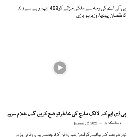
پی آئی اے کی وجہ سے ملکی خزانے کو 499 ارب روپے سے زائد
کا نقصان پہنچا، وزیر ہوا بازی
پی ڈی ایم کے لانگ مارچ کی خاطر تواضع کریں گے، غلام سرور
ویب ڈیسک
By
January 2, 2021
نواز شریف کے بیانیے کو لندن میں دفن کرنا چاہتے ہیں، وفاقی وزیر