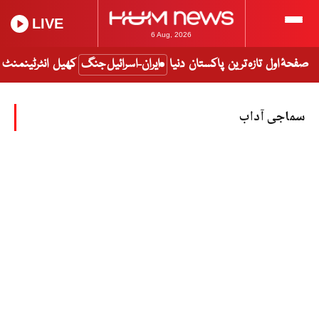
LIVE
6 Aug, 2026
صفحۂ اول
تازہ ترین
پاکستان
دنیا
ایران-اسرائیل جنگ
کھیل
انٹرٹینمنٹ
سماجی آداب