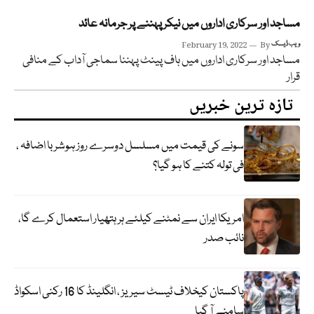
مساجد اور سرکاری اداروں میں نیکر پہننے پر جرمانہ عائد
ویب ڈیسک
By
February 19, 2022
مساجد اور سرکاری اداروں میں ہاف پینٹ پہننا سماجی آداب کے منافی
قرار
تازہ ترین خبریں
سونے کی قیمت میں مسلسل دوسرے روز ہوشربا اضافہ ،
فی تولہ کتنے کا ہو گیا؟
امریکا ایران سے نمٹنے کیلئے ہر ہتھیار استعمال کرے گا،
نائب صدر
پاکستان کیخلاف ٹیسٹ سیریز ، انگلینڈ کا 16 رکنی اسکواڈ
سامنے آ گیا