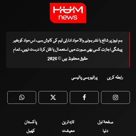
ہم نیوز پر شائع یا نشر ہونے والا مواد ادارتی ٹیم کی کاوش ہے۔ اس مواد کو بغیر
پیشگی اجازت کسی بھی صورت میں استعمال یا نقل کرنا درست نہیں۔ تمام
حقوق محفوظ ہیں © 2026
رابطہ کریں
پرائیویسی پالیسی
WhatsApp
Twitter
Facebook
Faceboo
صفحۂ اول
تازہ ترین
پاکستان
دنیا
معیشت
کھیل