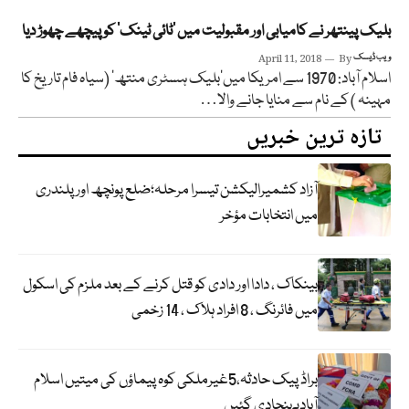
بلیک پینتھر نے کامیابی اور مقبولیت میں ’ٹائی ٹینک‘ کو پیچھے چھوڑ دیا
ویب ڈیسک
By
April 11, 2018
اسلام آباد: 1970 سے امریکا میں’بلیک ہسٹری منتھ‘ (سیاہ فام تاریخ کا
مہینہ ) کے نام سے منایا جانے والا…
تازہ ترین خبریں
آزاد کشمیرالیکشن تیسرا مرحلہ؛ضلع پونچھ اور پلندری
میں انتخابات مؤخر
بینکاک ، دادا اور دادی کو قتل کرنے کے بعد ملزم کی اسکول
میں فائرنگ ، 8 افراد ہلاک ، 14 زخمی
براڈ پیک حادثہ،5غیرملکی کوہ پیماؤں کی میتیں اسلام
آبادپہنچادی گئیں