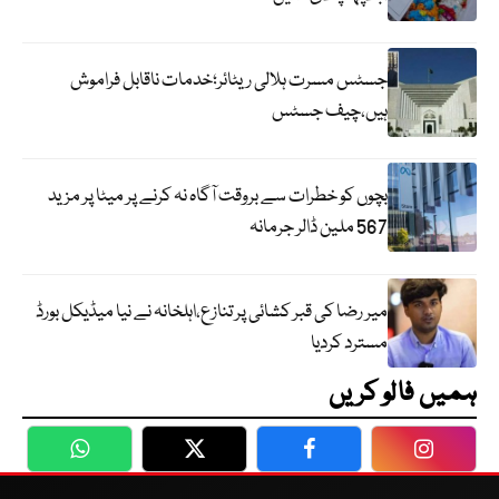
جسٹس مسرت ہلالی ریٹائر؛خدمات ناقابل فراموش
ہیں،چیف جسٹس
بچوں کو خطرات سے بروقت آگاہ نہ کرنے پر میٹا پر مزید
567 ملین ڈالر جرمانہ
میر رضا کی قبر کشائی پر تنازع،اہلخانہ نے نیا میڈیکل بورڈ
مسترد کردیا
ہمیں فالو کریں
WhatsApp
Twitter
Facebook
Faceboo