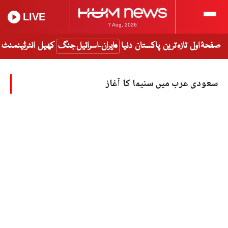
LIVE
7 Aug, 2026
صفحۂ اول
تازہ ترین
پاکستان
دنیا
ایران-اسرائیل جنگ
کھیل
انٹرٹینمنٹ
سعودی عرب میں سنیما کا آغاز