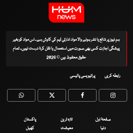
ہم نیوز پر شائع یا نشر ہونے والا مواد ادارتی ٹیم کی کاوش ہے۔ اس مواد کو بغیر
پیشگی اجازت کسی بھی صورت میں استعمال یا نقل کرنا درست نہیں۔ تمام
حقوق محفوظ ہیں © 2026
رابطہ کریں
پرائیویسی پالیسی
WhatsApp
Twitter
Facebook
Faceboo
صفحۂ اول
تازہ ترین
پاکستان
دنیا
معیشت
کھیل