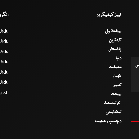
نیوز کیٹیگریز
انگر
صفحۂ اول
Urdu
تازہ ترین
Urdu
پاکستان
Urdu
دنیا
Urdu
اس
معیشت
Urdu
کھیل
Urdu
تعلیم
lish
صحت
انٹرٹینمنٹ
ٹیکنالوجی
دلچسپ و عجیب