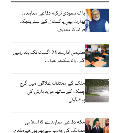
پاک سعودی ترکیہ دفاعی معاہدہ،
بھارت بھی پاکستان کے اسٹریٹجک
فوائد کا معترف
تعلیمی ادارے 24 اگست تک بند رہیں
گے، رانا سکندر حیات
ملک کے مختلف علاقوں میں گرج
چمک کے ساتھ مزید بارش کی
پیشگوئی
مکہ دفاعی معاہدے کا اسلامی
ممالک کی جانب سے بھرپور خیرمقدم،