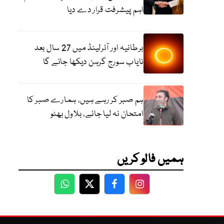
اہم پیشرفت قرار دے دیا
برطانیہ اور آئرلینڈ میں 27 سال بعد
نایاب سورج گرہن دیکھا جائے گا
ہم صبر کر رہے ہیں، ہمارے صبر کا
امتحان نہ لیا جائے، بلاول بھٹو
ہمیں فالو کریں
WhatsApp
Twitter
Facebook
Facebook