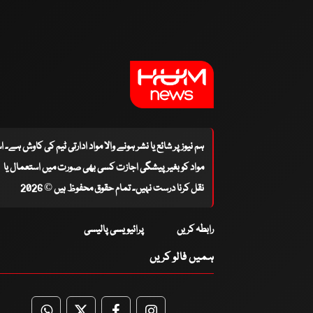
ہم نیوز پر شائع یا نشر ہونے والا مواد ادارتی ٹیم کی کاوش ہے۔ 
مواد کو بغیر پیشگی اجازت کسی بھی صورت میں استعمال یا
نقل کرنا درست نہیں۔ تمام حقوق محفوظ ہیں © 2026
رابطہ کریں
پرائیویسی پالیسی
ہمیں فالو کریں