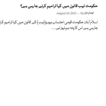
حکومت نیب قانون میں کیا ترامیم کرنے جارہی ہے؟
فیضان خان
By
August 30, 2019
اسلام آباد: حکومت قومی احتساب بیورو(نیب) کے قانون میں کیا ترامیم کر
جارہی ہے اس کا پتہ ہم نیوز نے…