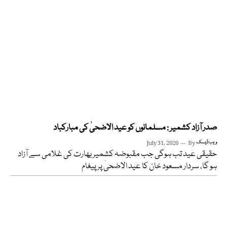
صدر آزاد کشمیر : مسلمانوں کو عید الاضحیٰ کی مبارکباد
ویب ڈیسک
By
July 31, 2020
حقیقی عید تب ہوگی جب مقبوضہ کشمیر بھارت کی غلامی سے آزاد
ہو گا، سردار مسعود خان کا عید الاضحیٰ پر پیغام