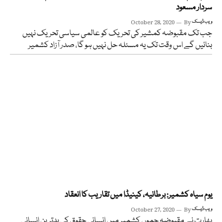
سردار مسعود
ویب ڈیسک
By
October 28, 2020
جب تک مقبوضہ کمشیر کی تحریک کو عالمی سیاسی تحریک نہیں
بنائیں گے اس وقت تک یہ مسئلہ حل نہیں ہو گا، صدر آزاد کشمیر
یوم سیاہ کشمیر: برطانیہ، کینیڈا میں تقاریب کا انعقاد
ویب ڈیسک
By
October 27, 2020
بھارت نے مقبوضہ جموں کشمیر میں انسانی حقوق کی بدترین انسانی