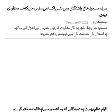
سردارمسعود خان واشنگٹن میں نئے پاکستانی سفیر،امریکہ نے منظوری
دیدی
ویب ڈیسک
By
February 5, 2022
مسعودخان ایک تجربہ کار سفارت کار ہیں جنہوں نے اعزاز کے ساتھ
پاکستان کی خدمت کی ہے،ترجمان دفتر خارجہ
اقوام عالم بھارت پہ دباؤ ڈالے کہ وہ کشمیر سے اپنا قبضہ ختم کرے،