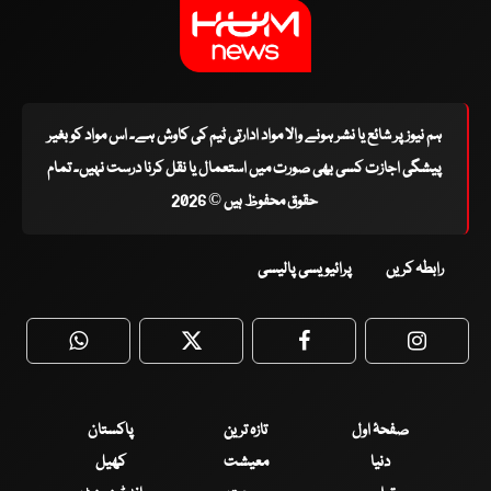
ہم نیوز پر شائع یا نشر ہونے والا مواد ادارتی ٹیم کی کاوش ہے۔ اس مواد کو بغیر
پیشگی اجازت کسی بھی صورت میں استعمال یا نقل کرنا درست نہیں۔ تمام
حقوق محفوظ ہیں © 2026
رابطہ کریں
پرائیویسی پالیسی
WhatsApp
Twitter
Facebook
Faceboo
صفحۂ اول
تازہ ترین
پاکستان
دنیا
معیشت
کھیل