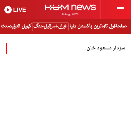
LIVE
9 Aug, 2026
صفحۂ اول
تازہ ترین
پاکستان
دنیا
ایران-اسرائیل جنگ
کھیل
انٹرٹینمنٹ
سردار مسعود خان