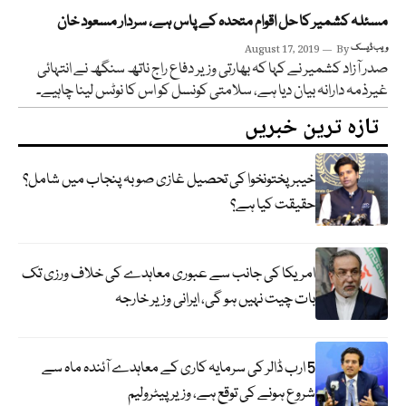
مسئلہ کشمیر کا حل اقوام متحدہ کے پاس ہے، سردار مسعود خان
ویب ڈیسک
By
August 17, 2019
صدر آزاد کشمیر نے کہا کہ بھارتی وزیر دفاع راج ناتھ سنگھ نے انتہائی
غیرذمہ دارانہ بیان دیا ہے، سلامتی کونسل کو اس کا نوٹس لینا چاہیے۔
تازہ ترین خبریں
خیبر پختونخوا کی تحصیل غازی صوبہ پنجاب میں شامل؟
حقیقت کیا ہے؟
امریکا کی جانب سے عبوری معاہدے کی خلاف ورزی تک
بات چیت نہیں ہو گی، ایرانی وزیر خارجہ
5 ارب ڈالر کی سرمایہ کاری کے معاہدے آئندہ ماہ سے
شروع ہونے کی توقع ہے، وزیر پیٹرولیم