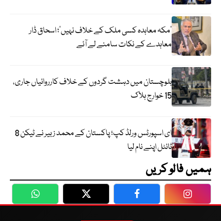
‘مکہ معاہدہ کسی ملک کے خلاف نہیں’؛ اسحاق ڈار
معاہدے کے نکات سامنے لے آئے
بلوچستان میں دہشت گردوں کے خلاف کارروائیاں جاری،
15 خوارج ہلاک
ای اسپورٹس ورلڈ کپ؛ پاکستان کے محمد زبیر نے ٹیکن 8
ٹائٹل اپنے نام لیا
ہمیں فالو کریں
WhatsApp
Twitter
Facebook
Faceboo