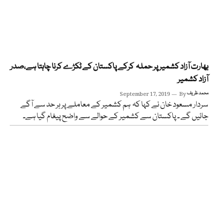
بھارت آزاد کشمیر پر حملہ کرکے پاکستان کے ٹکڑے کرنا چاہتا ہے،صدر
آزاد کشمیر
محمد ظریف
By
September 17, 2019
سردار مسعود خان نے کہا کہ ہم کشمیر کے معاملے پر ہر حد سے آگے
جائیں گے ۔ پاکستان سے کشمیر کے حوالے سے واضح پیغام گیا ہے۔