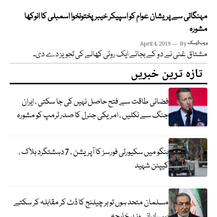
مہنگائی سے پریشان عوام کو اسپیکر خیبرپختونخوا اسمبلی کا انوکھا
مشورہ
ویب ڈیسک
By
April 4, 2019
مشتاق غنی نے دو کے بجائے ایک روٹی کھانے کی تجویز دے دی۔
تازہ ترین خبریں
فضائی طاقت سے فتح حاصل نہیں کی جا سکتی ، ایران
جنگ سے نکلیں ، امریکی جنرل کا صدر ٹرمپ کو مشورہ
ہنگو میں سکیورٹی فورسز کا آپریشن ، 7 دہشتگرد ہلاک ،
کیپٹن شہید
مسلمان متحد ہوں تو ہر چیلنج کا ڈٹ کر مقابلہ کر سکتے
ہیں، ایرانی وزیر خارجہ