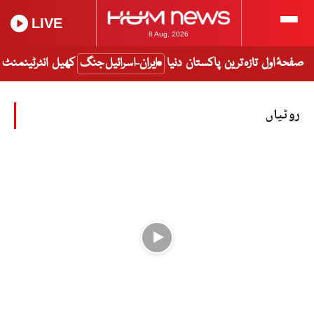
LIVE
8 Aug, 2026
صفحۂ اول
تازہ ترین
پاکستان
دنیا
ایران-اسرائیل جنگ
کھیل
انٹرٹینمنٹ
روٹیاں