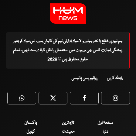
ہم نیوز پر شائع یا نشر ہونے والا مواد ادارتی ٹیم کی کاوش ہے۔ اس مواد کو بغیر
پیشگی اجازت کسی بھی صورت میں استعمال یا نقل کرنا درست نہیں۔ تمام
حقوق محفوظ ہیں © 2026
رابطہ کریں
پرائیویسی پالیسی
WhatsApp
Twitter
Facebook
Faceboo
صفحۂ اول
تازہ ترین
پاکستان
دنیا
معیشت
کھیل