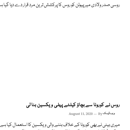
روسی صدر ولادی میر پیوٹن کو روس کا پرکشش ترین مرد قرار دے دیا گیا ہ
روس نے کورونا سے بچاؤ کیلئے پہلی ویکسین بنا لی
ویب ڈیسک
By
August 11, 2020
میری بیٹی نے بھی کورونا کے خلاف بننے والی ویکسین کا استعمال کیا ہے ا