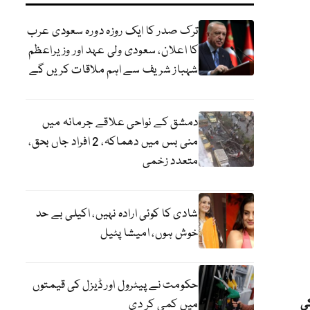
ترک صدر کا ایک روزہ دورہ سعودی عرب
کا اعلان، سعودی ولی عہد اور وزیراعظم
شہباز شریف سے اہم ملاقات کریں گے
دمشق کے نواحی علاقے جرمانہ میں
منی بس میں دھماکہ، 2 افراد جاں بحق،
متعدد زخمی
شادی کا کوئی ارادہ نہیں، اکیلی بے حد
خوش ہوں، امیشا پٹیل
حکومت نے پیٹرول اور ڈیزل کی قیمتوں
ی
میں کمی کر دی