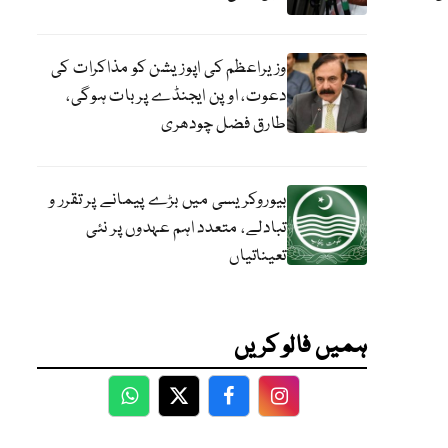
وزیراعظم کی اپوزیشن کو مذاکرات کی
دعوت، اوپن ایجنڈے پر بات ہوگی،
طارق فضل چودھری
بیوروکریسی میں بڑے پیمانے پر تقرر و
تبادلے، متعدد اہم عہدوں پر نئی
تعیناتیاں
ہمیں فالو کریں
WhatsApp
Twitter
Facebook
Facebook