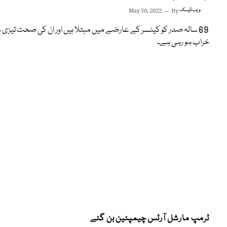
ویب ڈیسک
By
May 30, 2022
69 سالہ صدر کو کینسر کے عارضے میں مبتلا ہیں اور ان کی صحت تیزی
خراب ہو رہی ہے۔
ٹرمپ مارشل آرٹس چیمپئین بن گئے