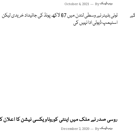
ویب ڈیسک
By
October 4, 2021
کے
ٹونی بلیئر نے وسطی لندن میں 67 لاکھ پونڈ کی جائیداد خریدی لیکن
اسٹیمپ ڈیوٹی ادا نہیں کی
روسی صدر نے ملک میں اینٹی کوروناویکسی نیشن کا اعلان کر 
ویب ڈیسک
By
December 2, 2020