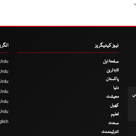
ی
نیوز کیٹیگریز
انگر
صفحۂ اول
Urdu
تازہ ترین
Urdu
پاکستان
Urdu
دنیا
Urdu
اس
معیشت
Urdu
کھیل
Urdu
تعلیم
lish
صحت
انٹرٹینمنٹ