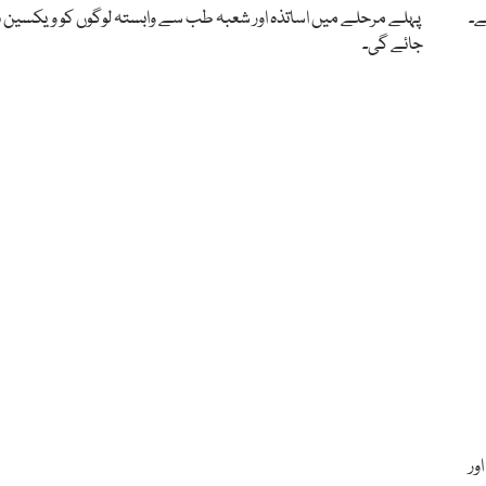
ے۔
پہلے مرحلے میں اساتذہ اور شعبہ طب سے وابستہ لوگوں کو ویکسین 
جائے گی۔
ور