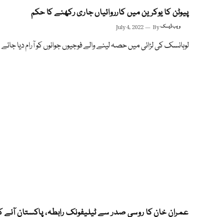
پیوٹن کا یوکرین میں کارروائیاں جاری رکھنے کا حکم
ویب ڈیسک
By
July 4, 2022
لوہانسک کی لڑائی میں حصہ لینے والے فوجیوں جوانوں کو آرام دیا جائے
عمران خان کا روسی صدر سے ٹیلیفونک رابطہ، پاکستان آنے ک