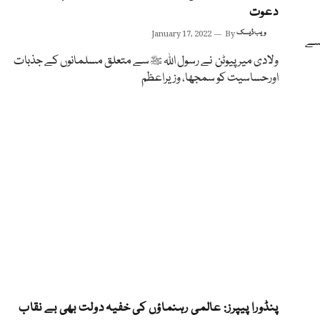
دعوت
ویب ڈیسک
By
January 17, 2022
 سے
ولادی میر پیوٹن نے رسول اللہ ﷺسے متعلق مسلمانوں کے جذبات
اورحساسیت کو سمجھا، وزیراعظم
پنڈورا پیپرز: عالمی رہنماؤں کی خفیہ دولت بھی بے نقاب