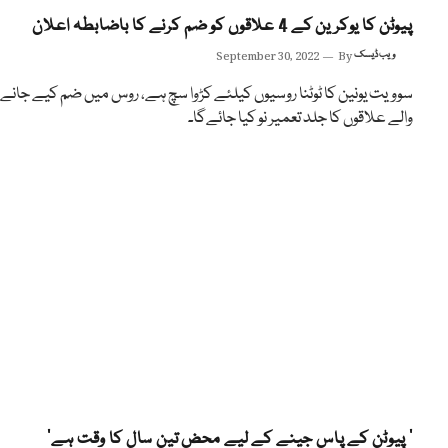
پیوٹن کا یوکرین کے 4 علاقوں کو ضم کرنے کا باضابطہ اعلان
ویب ڈیسک
By
September 30, 2022
سوویت یونین کا ٹوٹنا روسیوں کیلئے کڑوا سچ ہے، روس میں ضم کیے جانے
والے علاقوں کا جلد تعمیر نو کیا جائےگا۔
’ پیوٹن کے پاس جینے کے لیے محض تین سال کا وقت ہے‘