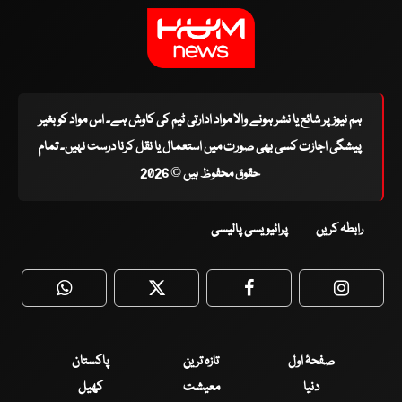
ہم نیوز پر شائع یا نشر ہونے والا مواد ادارتی ٹیم کی کاوش ہے۔ اس مواد کو بغیر
پیشگی اجازت کسی بھی صورت میں استعمال یا نقل کرنا درست نہیں۔ تمام
حقوق محفوظ ہیں © 2026
رابطہ کریں
پرائیویسی پالیسی
WhatsApp
Twitter
Facebook
Faceboo
صفحۂ اول
تازہ ترین
پاکستان
دنیا
معیشت
کھیل