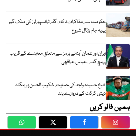
حکومت سے مذاکرات ناکام، گڈز ٹرانسپورٹرز کی ملک گیر
پہیہ جام ہڑتال شروع
ایران اور عمان آبنائے ہرمز سے متعلق معاہدے کے قریب
پہنچ گئے، عباس عراقچی
شیخ حسینہ واجد کی حمایت، شکیب الحسن پر بنگلہ
دیش کرکٹ کے دروازے بند
ہمیں فالو کریں
WhatsApp
Twitter
Facebook
Faceboo