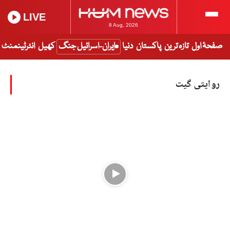
LIVE
8 Aug, 2026
صفحۂ اول
تازہ ترین
پاکستان
دنیا
ایران-اسرائیل جنگ
کھیل
انٹرٹینمنٹ
روایتی گیت