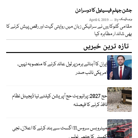
جشن جہلم فیسیٹول کا دوسرا دن
ویب ڈیسک
By
April 6, 2019
مقامی گلوکاروں نے سرائیکی زبان میں روایتی گیت اور رقص پیش کرنے کا
بھی شاند ار مظاہرہ کیا
تازہ ترین خبریں
ایران کا آبنائے ہرمز پر ٹول عائد کرنے کا منصوبہ نہیں،
امریکی نائب صدر
حج 2027: پرائیویٹ حج آپریشن کیلئے نیا ڈیجیٹل نظام
نافذ کرنے کا فیصلہ
میٹرو بس سروس 11 اگست سے بند کرنے کا اعلان، نجی
کمپنی کا حتمی نوٹس