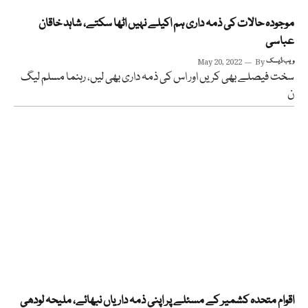
موجودہ حالات کی ذمہ داری ہم اکیلے نہیں اٹھا سکتے، شاہد خاقان
عباسی
ویب ڈیسک
By
May 20, 2022
سخت فیصلے بھی کریں اور اس کی ذمہ داری بھی لیں، رہنما مسلم لیگ
ن
اقوام متحدہ کشمیر کے مسئلے پر اپنی ذمہ داریاں نبھائے، ملیحہ لودھی