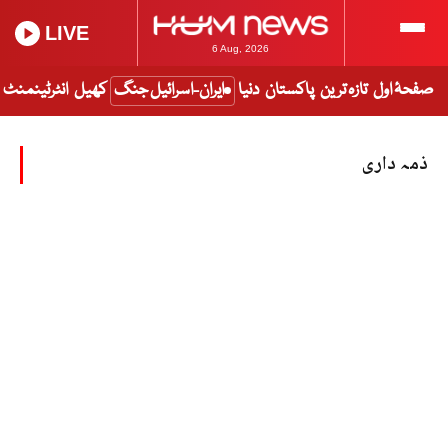
LIVE
6 Aug, 2026
صفحۂ اول
تازہ ترین
پاکستان
دنیا
ایران-اسرائیل جنگ
کھیل
انٹرٹینمنٹ
ذمہ داری