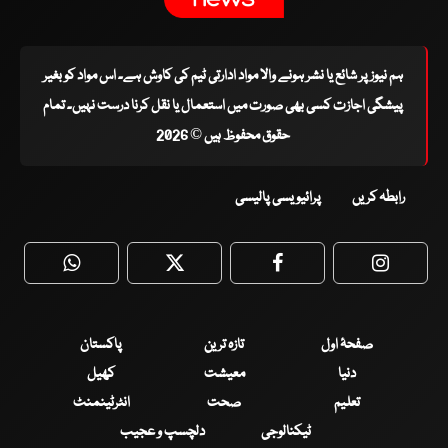
ہم نیوز پر شائع یا نشر ہونے والا مواد ادارتی ٹیم کی کاوش ہے۔ اس مواد کو بغیر
پیشگی اجازت کسی بھی صورت میں استعمال یا نقل کرنا درست نہیں۔ تمام
حقوق محفوظ ہیں © 2026
رابطہ کریں
پرائیویسی پالیسی
WhatsApp
Twitter
Facebook
Faceboo
صفحۂ اول
تازہ ترین
پاکستان
دنیا
معیشت
کھیل
تعلیم
صحت
انٹرٹینمنٹ
ٹیکنالوجی
دلچسپ و عجیب