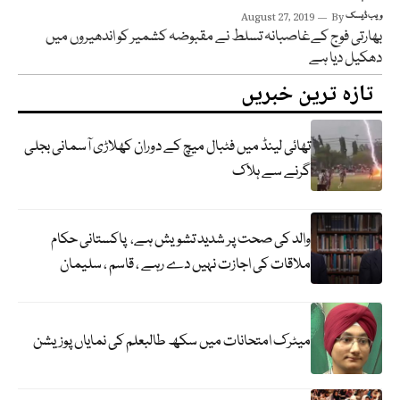
ویب ڈیسک
By
August 27, 2019
بھارتی فوج کےغاصبانہ تسلط نے مقبوضہ کشمیر کو اندھیروں میں
دھکیل دیا ہے
تازہ ترین خبریں
تھائی لینڈ میں فٹبال میچ کے دوران کھلاڑی آسمانی بجلی
گرنے سے ہلاک
والد کی صحت پر شدید تشویش ہے، پاکستانی حکام
ملاقات کی اجازت نہیں دے رہے ، قاسم ، سلیمان
میٹرک امتحانات میں سکھ طالبعلم کی نمایاں پوزیشن