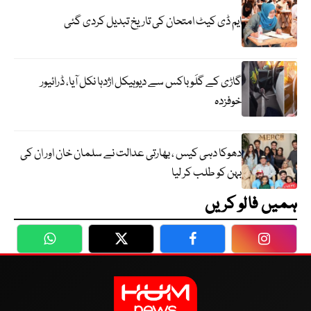
ایم ڈی کیٹ امتحان کی تاریخ تبدیل کردی گئی
گاڑی کے گلَو باکس سے دیوہیکل اژدہا نکل آیا، ڈرائیور
خوفزدہ
دھوکا دہی کیس ، بھارتی عدالت نے سلمان خان اور ان کی
بہن کو طلب کر لیا
ہمیں فالو کریں
WhatsApp
Twitter
Facebook
Faceboo