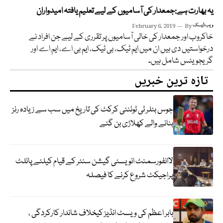
یہ بھارت ہے:جمعدار کی آسامیوں کے لیے تعلیم یافتہ امیدواران
ویب ڈیسک
By
February 6, 2019
خاکروب اور جمعدار کی خالی آسامیوں پر تقرری کے لیے جن افراد نے
درخواستیں دی ہیں ان میں ایم ٹیک، بی ٹیک، ایم بی اے، ایم اے اور
گریجویٹس شامل ہیں۔
تازہ ترین خبریں
جوس بٹلر ٹی ٹوئنٹی کرکٹ کی تاریخ میں سب سے زیادہ رنز
بنانے والے کھلاڑی بن گئے
لاانفورسمنٹ انویسٹی گیشن سنٹر کے قیام کیلئے پائلٹ
پراجیکٹ شروع کرنے کا فیصلہ
بابر اعظم کی ویسٹ انڈیز کیخلاف شاندار کارکردگی ،