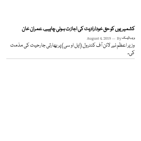
کشمیریوں کو حق خودارادیت کی اجازت ہونی چاہیے، عمران خان
ویب ڈیسک
By
August 4, 2019
وزیر اعظم نے لائن آف کنٹرول (ایل او سی) پر بھارتی جارحیت کی مذمت
کی۔