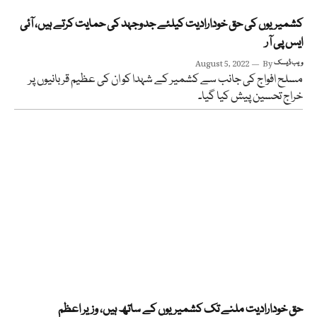
کشمیریوں کی حق خودارادیت کیلئے جدوجہد کی حمایت کرتے ہیں، آئی
ایس پی آر
ویب ڈیسک
By
August 5, 2022
مسلح افواج کی جانب سے کشمیر کے شہدا کو ان کی عظیم قربانیوں پر
خراج تحسین پیش کیا گیا۔
حق خودارادیت ملنے تک کشمیریوں کے ساتھ ہیں، وزیر اعظم