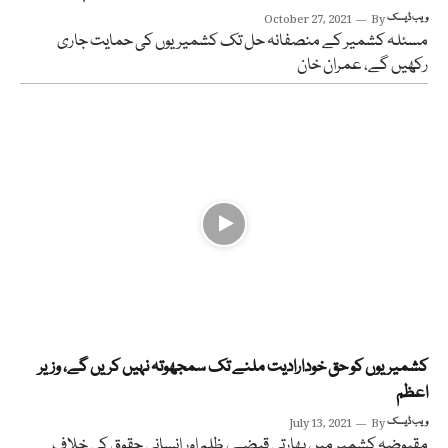
ویب ڈیسک
By
October 27, 2021
مسئلہ کشمیر کے منصفانہ حل تک کشمیریوں کی حمایت جاری
رکھیں گے، عمران خان
کشمیریوں کو حق خودارادیت ملنے تک سمجھوتہ نہیں کریں گے، وزیر
اعظم
ویب ڈیسک
By
July 13, 2021
مقبوضہ کشمیر میں بھارتی قبضے، ظلم اور انسانی حقوق کی خلاف