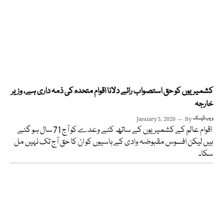
کشمیریوں کو حق استصواب رائے دلانا اقوام متحدہ کی ذمہ داری ہے، وزیر
خارجہ
ویب ڈیسک
By
January 5, 2020
اقوام عالم کے کشمیریوں کے ساتھ کئے وعدے کو آج 71 سال ہو گئے
ہیں لیکن افسوس مقبوضہ وادی کے باسیوں کو ان کا حق آج تک نہیں مل
سکا۔