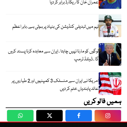
عمران خان کا ریکارڈ برابر کر دیا
ٹیم میں تبدیلی کنڈیشن کی بنیاد پر ہوتی ہے، بابر اعظم
لوگوں کو مارنا نہیں چاہتا ، ایران سے معاہدہ کرنا پسند کروں
گا ، ڈونلڈ ٹرمپ
امریکا نے ایران سے منسلک 3 کمپنیوں اور 2 طیاروں پر
عائد پابندیاں ختم کر دیں
ہمیں فالو کریں
WhatsApp
Twitter
Facebook
Faceboo