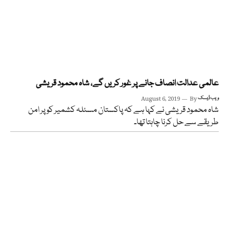
عالمی عدالت انصاف جانے پر غور کریں گے، شاہ محمود قریشی
ویب ڈیسک
By
August 6, 2019
شاہ محمود قریشی نے کہا ہے کہ پاکستان مسئلہ کشمیر کو پر امن
طریقے سے حل کرنا چاہتا تھا۔