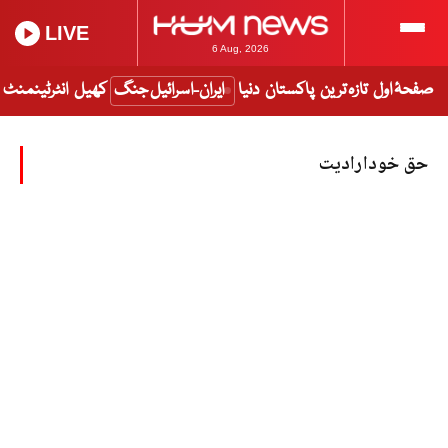
LIVE
6 Aug, 2026
صفحۂ اول
تازہ ترین
پاکستان
دنیا
ایران-اسرائیل جنگ
کھیل
انٹرٹینمنٹ
حق خودارادیت