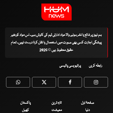
ہم نیوز پر شائع یا نشر ہونے والا مواد ادارتی ٹیم کی کاوش ہے۔ اس مواد کو بغیر
پیشگی اجازت کسی بھی صورت میں استعمال یا نقل کرنا درست نہیں۔ تمام
حقوق محفوظ ہیں © 2026
رابطہ کریں
پرائیویسی پالیسی
WhatsApp
Twitter
Facebook
Faceboo
صفحۂ اول
تازہ ترین
پاکستان
دنیا
معیشت
کھیل