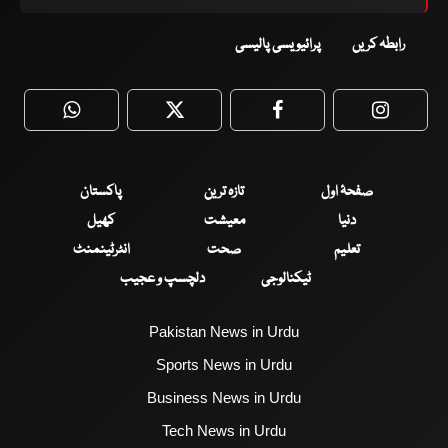
رابطہ کریں
پرائیویسی پالیسی
WhatsApp
Twitter
Facebook
Faceboo
صفحۂ اول
تازہ ترین
پاکستان
دنیا
معیشت
کھیل
تعلیم
صحت
انٹرٹینمنٹ
ٹیکنالوجی
دلچسپ و عجیب
Pakistan News in Urdu
Sports News in Urdu
Business News in Urdu
Tech News in Urdu