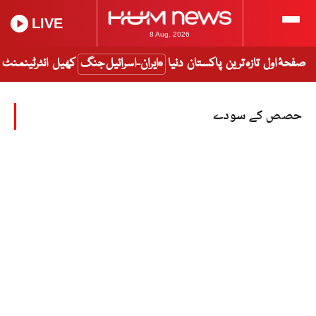
LIVE
8 Aug, 2026
صفحۂ اول
تازہ ترین
پاکستان
دنیا
ایران-اسرائیل جنگ
کھیل
انٹرٹینمنٹ
حصص کے سودے