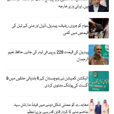
ہیں، ایرانی وزیر خارجہ
عوام کو جزوی ریلیف، پیٹرول، ڈیزل اور مٹی کے تیل کی
قیمتوں میں کمی
پیٹرول کی قیمت 228 روپے فی لیٹر کی جائے، حافظ نعیم
الرحمان
الیکشن کمیشن نے بلوچستان کے 4 بلدیاتی حلقوں میں 9
اگست کی پولنگ ملتوی کردی
معاہدے کو عملی شکل دینے میں فیلڈ مارشل سید
عاصم منیر کا کردار قابل قدر ہے، وزیراعظم