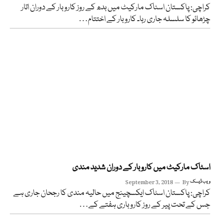
کراچی: پاکستان اسٹاک مارکیٹ میں بدھ کے روز کاروبار کے دوران اتار
چڑھائو کا سلسلہ جاری رہا۔ کاروبار کے اختتام…
اسٹاک مارکیٹ میں کاروبار کے دوران شدید مندی
ویب ڈیسک
By
September 3, 2018
کراچی: پاکستان اسٹاک ایکسچینج میں حالیہ مندی کا رجحان جاری ہے
جس کے تحت پیر کے روز کاروباری ہفتے کے…