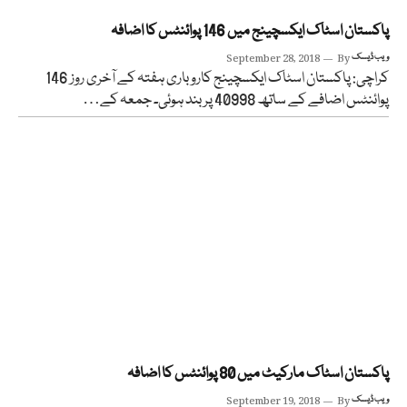
پاکستان اسٹاک ایکسچینج میں 146 پوائنٹس کا اضافہ
ویب ڈیسک
By
September 28, 2018
کراچی: پاکستان اسٹاک ایکسچینج کاروباری ہفتہ کے آخری روز 146
پوائنٹس اضافے کے ساتھ 40998 پر بند ہوئی۔ جمعہ کے…
پاکستان اسٹاک مارکیٹ میں 80 پوائنٹس کا اضافہ
ویب ڈیسک
By
September 19, 2018