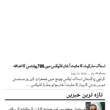
اسٹاک مارکیٹ کا مثبت آغاز، انڈیکس میں 700 پوئنٹس کا اضافہ
ویب ڈیسک
By
July 19, 2018
کراچی: پاکستان اسٹاک ایکس چینج میں جمعرات کے روز مسلسل
دوسرے دن کاروبار کا مثبت آغاز ہوا اور ہنڈرڈ انڈیکس…
تازہ ترین خبریں
مسلمان متحد ہوں تو ہر چیلنج کا ڈٹ کر مقابلہ کر سکتے