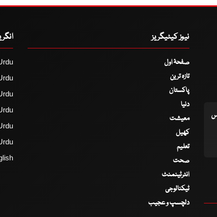
نیوز کیٹیگریز
انگر
صفحۂ اول
Urdu
تازہ ترین
Urdu
پاکستان
Urdu
دنیا
Urdu
اس
معیشت
Urdu
کھیل
Urdu
تعلیم
lish
صحت
انٹرٹینمنٹ
ٹیکنالوجی
دلچسپ و عجیب