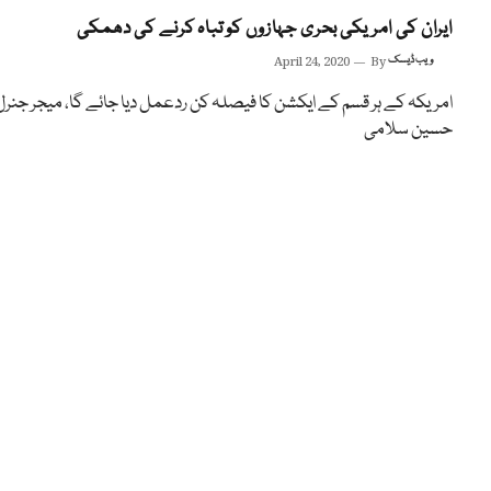
ایران کی امریکی بحری جہازوں کو تباہ کرنے کی دھمکی
ویب ڈیسک
By
April 24, 2020
امریکہ کے ہر قسم کے ایکشن کا فیصلہ کن ردعمل دیا جائے گا، میجر جنرل
حسین سلامی