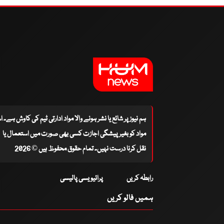
ہم نیوز پر شائع یا نشر ہونے والا مواد ادارتی ٹیم کی کاوش ہے۔ 
مواد کو بغیر پیشگی اجازت کسی بھی صورت میں استعمال یا
نقل کرنا درست نہیں۔ تمام حقوق محفوظ ہیں © 2026
رابطہ کریں
پرائیویسی پالیسی
ہمیں فالو کریں