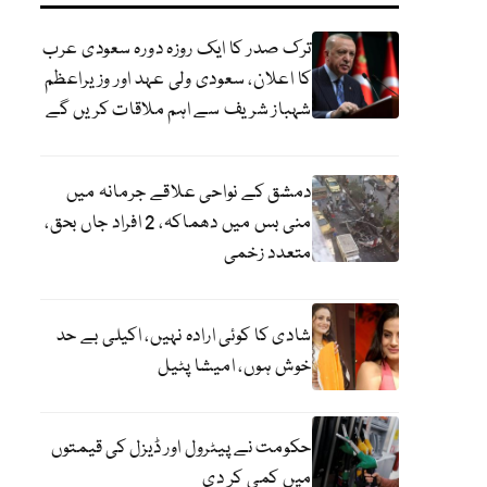
ترک صدر کا ایک روزہ دورہ سعودی عرب
کا اعلان، سعودی ولی عہد اور وزیراعظم
شہباز شریف سے اہم ملاقات کریں گے
دمشق کے نواحی علاقے جرمانہ میں
منی بس میں دھماکہ، 2 افراد جاں بحق،
متعدد زخمی
شادی کا کوئی ارادہ نہیں، اکیلی بے حد
خوش ہوں، امیشا پٹیل
حکومت نے پیٹرول اور ڈیزل کی قیمتوں
میں کمی کر دی