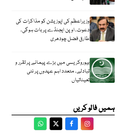
وزیراعظم کی اپوزیشن کو مذاکرات کی
دعوت، اوپن ایجنڈے پر بات ہوگی،
طارق فضل چودھری
بیوروکریسی میں بڑے پیمانے پر تقرر و
تبادلے، متعدد اہم عہدوں پر نئی
تعیناتیاں
ہمیں فالو کریں
WhatsApp
Twitter
Facebook
Facebook