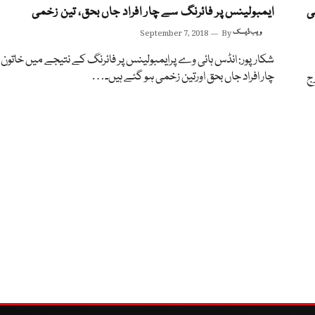
کھی
ایمبولینس پر فائرنگ سے چار افراد جاں بحق، تین زخمی
ویب ڈیسک
By
September 7, 2018
شکارپور: انڈس ہائی وے پرایمبولینس پر فائرنگ کے نتیجے میں خاتو
چار افراد جاں بحق اورتین زخمی ہو گئے ہیں۔…
ج