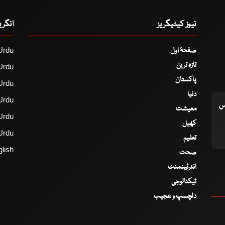
نیوز کیٹیگریز
انگر
صفحۂ اول
Urdu
تازہ ترین
Urdu
پاکستان
Urdu
دنیا
Urdu
اس
معیشت
Urdu
کھیل
Urdu
تعلیم
lish
صحت
انٹرٹینمنٹ
ٹیکنالوجی
دلچسپ و عجیب