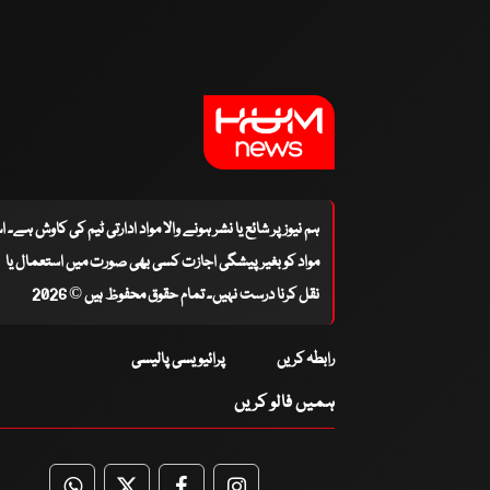
ہم نیوز پر شائع یا نشر ہونے والا مواد ادارتی ٹیم کی کاوش ہے۔ 
مواد کو بغیر پیشگی اجازت کسی بھی صورت میں استعمال یا
نقل کرنا درست نہیں۔ تمام حقوق محفوظ ہیں © 2026
رابطہ کریں
پرائیویسی پالیسی
ہمیں فالو کریں