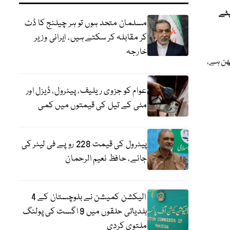
ری بیٹے
مسلمان متحد ہوں تو ہر چیلنج کا ڈٹ
کر مقابلہ کر سکتے ہیں، ایرانی وزیر
خارجہ
ٹھن ہے،
عوام کو جزوی ریلیف، پیٹرول، ڈیزل اور
مٹی کے تیل کی قیمتوں میں کمی
پیٹرول کی قیمت 228 روپے فی لیٹر کی
جائے، حافظ نعیم الرحمان
الیکشن کمیشن نے بلوچستان کے 4
بلدیاتی حلقوں میں 9 اگست کی پولنگ
ملتوی کردی