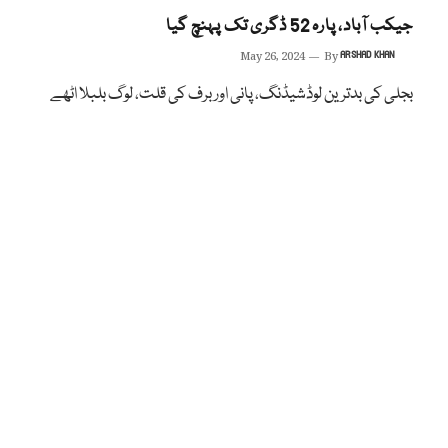
جیکب آباد، پارہ 52 ڈگری تک پہنچ گیا
May 26, 2024
By
ARSHAD KHAN
بجلی کی بدترین لوڈشیڈنگ، پانی اور برف کی قلت، لوگ بلبلا اٹھے