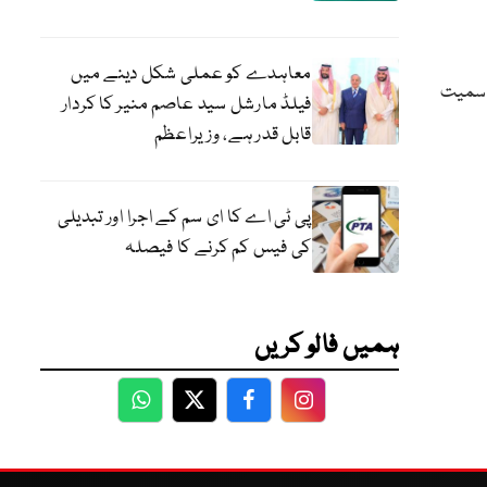
معاہدے کو عملی شکل دینے میں
ن سمیت
فیلڈ مارشل سید عاصم منیر کا کردار
قابل قدر ہے، وزیراعظم
پی ٹی اے کا ای سم کے اجرا اور تبدیلی
کی فیس کم کرنے کا فیصلہ
ہمیں فالو کریں
WhatsApp
Twitter
Facebook
Facebook