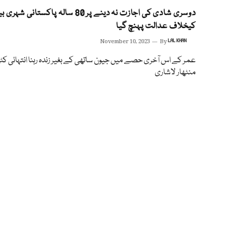
دوسری شادی کی اجازت نہ دینے پر 80 سالہ پاکستانی شہ
کیخلاف عدالت پہنچ گیا
November 10, 2023
By
LAL KHAN
عمر کے اس آخری حصے میں جیون ساتھی کے بغیر زندہ رہنا انتہائی ک
منٹھار لاشاری