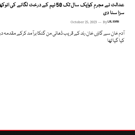
عدالت نے مجرم کوایک سال تک 50 نیم کے درخت لگانے کی انو
سزا سنا دی
October 25, 2023
By
LAL KHAN
آدم خان سے گاؤں خان رند کے قریب ڈھائی من گٹکا برآمد کرکے مقدمہ در
کیا گیا تھا