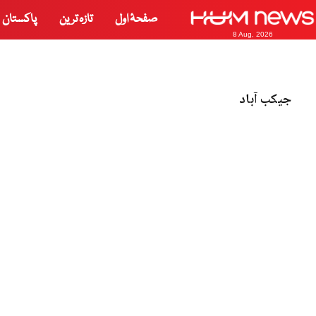
صفحۂ اول
تازہ ترین
پاکستان
8 Aug, 2026
جیکب آباد