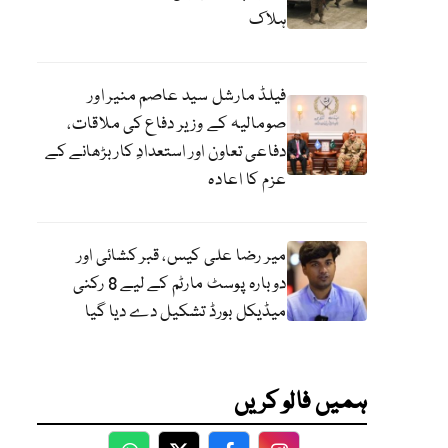
ہلاک
فیلڈ مارشل سید عاصم منیر اور
صومالیہ کے وزیر دفاع کی ملاقات،
دفاعی تعاون اور استعدادِ کار بڑھانے کے
عزم کا اعادہ
میر رضا علی کیس، قبر کشائی اور
دوبارہ پوسٹ مارٹم کے لیے 8 رکنی
میڈیکل بورڈ تشکیل دے دیا گیا
ہمیں فالو کریں