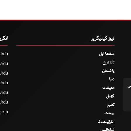
نیوز کیٹیگریز
انگر
صفحۂ اول
Urdu
تازہ ترین
Urdu
پاکستان
Urdu
دنیا
Urdu
اس
معیشت
Urdu
کھیل
Urdu
تعلیم
lish
صحت
انٹرٹینمنٹ
ٹیکنالوجی