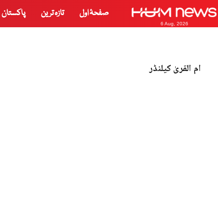
صفحۂ اول
تازہ ترین
پاکستان
6 Aug, 2026
ام القریٰ کیلنڈر