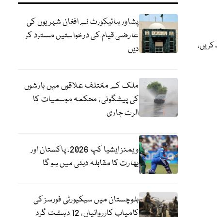
پشاور ہائیکورٹ نے افغان شہریوں کی
عارضی قیام کی درخواستیں مسترد کر
 کریں،
دیں
ملک کے مختلف علاقوں میں بارشوں
کی پیشگوئی، محکمہ موسمیات کا
الرٹ جاری
ویمنز ایشیا کپ 2026، پاکستان اور
بھارت کا مقابلہ دبئی میں ہو گا
بلوچستان میں سیکیورٹی فورسز کی
کامیاب کارروائیاں، 12 دہشت گرد