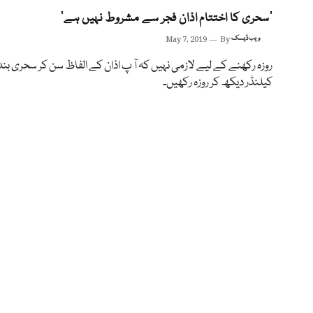
’سحری کا اختتام اذان فجر سے مشروط نہیں ہے‘
ویب ڈیسک
By
May 7, 2019
روزہ رکھنے کے لیے لازمی نہیں کہ آ پ اذان کے الفاظ سن کر سحری بند
کیلنڈر دیکھ کر روزہ رکھیں۔