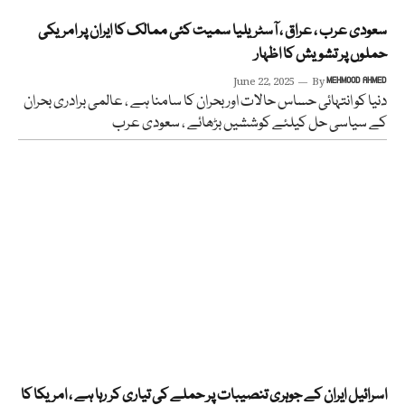
سعودی عرب ، عراق ، آسٹریلیا سمیت کئی ممالک کا ایران پر امریکی
حملوں پر تشویش کا اظہار
June 22, 2025
By
MEHMOOD AHMED
دنیا کو انتہائی حساس حالات اور بحران کا سامنا ہے ، عالمی برادری بحران
کے سیاسی حل کیلئے کوششیں بڑھائے ، سعودی عرب
اسرائیل ایران کے جوہری تنصیبات پر حملے کی تیاری کر رہا ہے ، امریکا کا