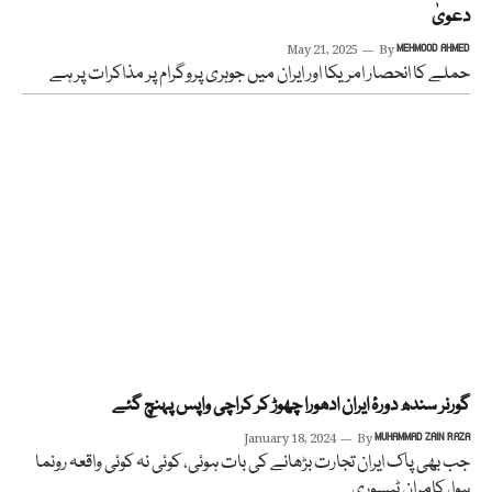
دعویٰ
May 21, 2025
By
MEHMOOD AHMED
حملے کا انحصار امریکا اور ایران میں جوہری پروگرام پر مذاکرات پر ہے
گورنر سندھ دورۂ ایران ادھورا چھوڑ کر کراچی واپس پہنچ گئے
January 18, 2024
By
MUHAMMAD ZAIN RAZA
جب بھی پاک ایران تجارت بڑھانے کی بات ہوئی، کوئی نہ کوئی واقعہ رونما
ہوا، کامران ٹیسوری