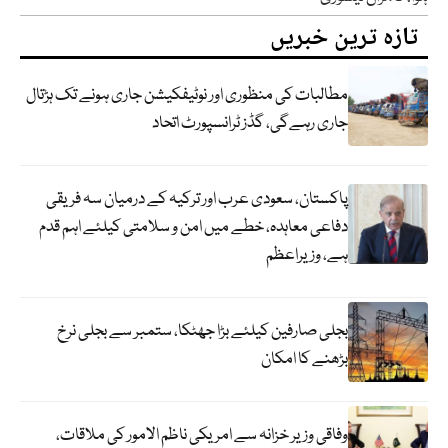
تازہ ترین خبریں
مطالبات کی منظوری اور نوٹیفکیشن جاری ہونے تک ہڑتال
جاری رہےگی، گڈز ٹرانسپورٹ اتحاد
پاکستان، سعودی عرب اور ترکیہ کے درمیان سہ فریقی
دفاعی معاہدہ، خطے میں امن و سلامتی کیلئے اہم قدم
ہے، وزیراعظم
بجلی صارفین کیلئے بڑا جھٹکا، ستمبر سے بجلی نرخ
بڑھنے کا امکان
وفاقی وزیر خزانہ سے امریکی ناظم الامور کی ملاقات،