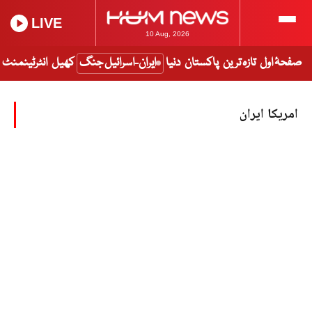
LIVE
10 Aug, 2026
صفحۂ اول
تازہ ترین
پاکستان
دنیا
ایران-اسرائیل جنگ
کھیل
انٹرٹینمنٹ
امریکا ایران