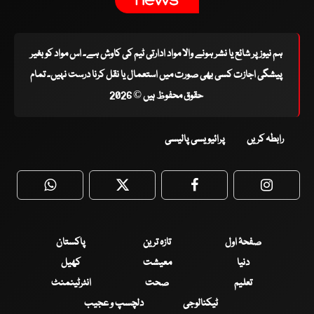
ہم نیوز پر شائع یا نشر ہونے والا مواد ادارتی ٹیم کی کاوش ہے۔ اس مواد کو بغیر
پیشگی اجازت کسی بھی صورت میں استعمال یا نقل کرنا درست نہیں۔ تمام
حقوق محفوظ ہیں © 2026
رابطہ کریں
پرائیویسی پالیسی
WhatsApp
Twitter
Facebook
Faceboo
صفحۂ اول
تازہ ترین
پاکستان
دنیا
معیشت
کھیل
تعلیم
صحت
انٹرٹینمنٹ
ٹیکنالوجی
دلچسپ و عجیب