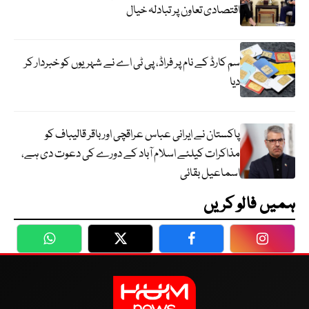
اقتصادی تعاون پر تبادلہ خیال
سم کارڈ کے نام پر فراڈ، پی ٹی اے نے شہریوں کو خبردار کر
دیا
پاکستان نے ایرانی عباس عراقچی اورباقر قالیباف کو
مذاکرات کیلئے اسلام آباد کے دورے کی دعوت دی ہے،
اسماعیل بقائی
ہمیں فالو کریں
WhatsApp
Twitter
Facebook
Faceboo