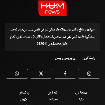
ہم نیوز پر شائع یا نشر ہونے والا مواد ادارتی ٹیم کی کاوش ہے۔ اس مواد کو بغیر
پیشگی اجازت کسی بھی صورت میں استعمال یا نقل کرنا درست نہیں۔ تمام
حقوق محفوظ ہیں © 2026
رابطہ کریں
پرائیویسی پالیسی
WhatsApp
Twitter
Facebook
Faceboo
صفحۂ اول
تازہ ترین
پاکستان
دنیا
معیشت
کھیل