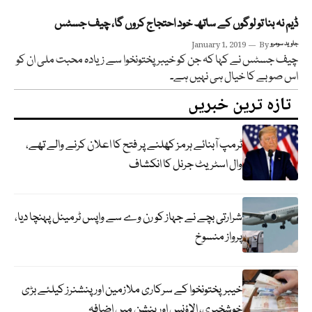
ڈیم نہ بنا تو لوگوں کے ساتھ خود احتجاج کروں گا، چیف جسٹس
جاوید سومرو
By
January 1, 2019
چیف جسٹس نے کہا کہ جن کو خیبر پختونخوا سے زیادہ محبت ملی ان کو
اس صوبے کا خیال ہی نہیں ہے۔
تازہ ترین خبریں
ٹرمپ آبنائے ہرمز کھلنے پر فتح کا اعلان کرنے والے تھے،
وال اسٹریٹ جرنل کا انکشاف
شرارتی بچے نے جہاز کو رن وے سے واپس ٹرمینل پہنچا دیا،
پرواز منسوخ
خیبرپختونخوا کے سرکاری ملازمین اور پنشنرز کیلئے بڑی
خوشخبری، الاؤنس اور پنشن میں اضافہ