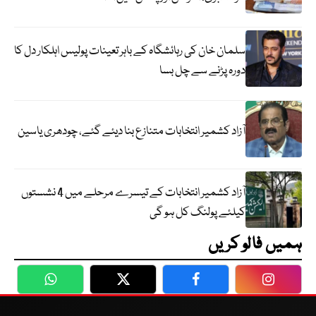
سلمان خان کی رہائشگاہ کے باہر تعینات پولیس اہلکار دل کا
دورہ پڑنے سے چل بسا
آزاد کشمیر انتخابات متنازع بنا دیئے گئے، چودھری یاسین
آزاد کشمیر انتخابات کے تیسرے مرحلے میں 4 نشستوں
کیلئے پولنگ کل ہو گی
ہمیں فالو کریں
WhatsApp
Twitter
Facebook
Faceboo