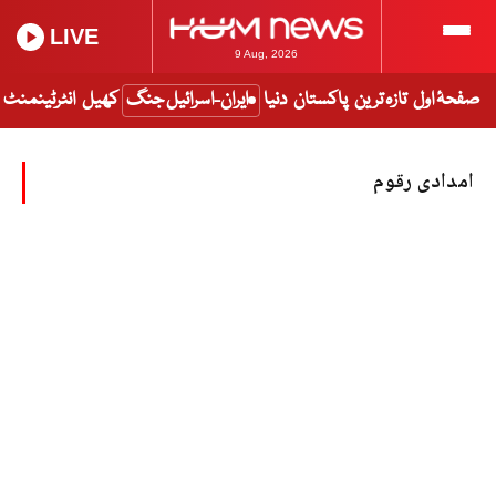
LIVE
9 Aug, 2026
صفحۂ اول
تازہ ترین
پاکستان
دنیا
ایران-اسرائیل جنگ
کھیل
انٹرٹینمنٹ
امدادی رقوم