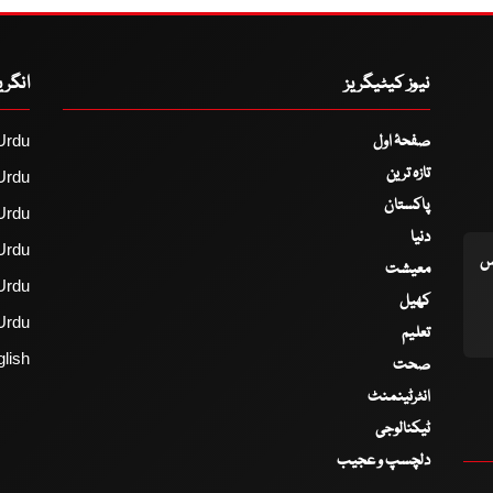
نیوز کیٹیگریز
انگر
صفحۂ اول
Urdu
تازہ ترین
Urdu
پاکستان
Urdu
دنیا
Urdu
اس
معیشت
Urdu
کھیل
Urdu
تعلیم
lish
صحت
انٹرٹینمنٹ
ٹیکنالوجی
دلچسپ و عجیب