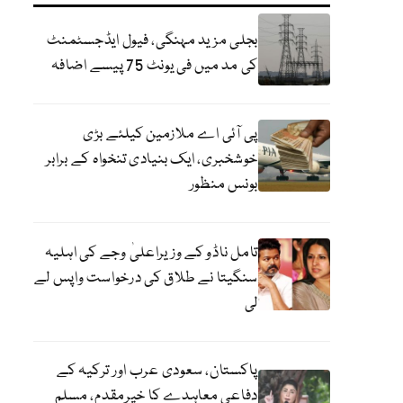
بجلی مزید مہنگی، فیول ایڈجسٹمنٹ
کی مد میں فی یونٹ 75 پیسے اضافہ
پی آئی اے ملازمین کیلئے بڑی
خوشخبری، ایک بنیادی تنخواہ کے برابر
بونس منظور
تامل ناڈو کے وزیراعلیٰ وجے کی اہلیہ
سنگیتا نے طلاق کی درخواست واپس لے
لی
پاکستان، سعودی عرب اور ترکیہ کے
دفاعی معاہدے کا خیرمقدم، مسلم