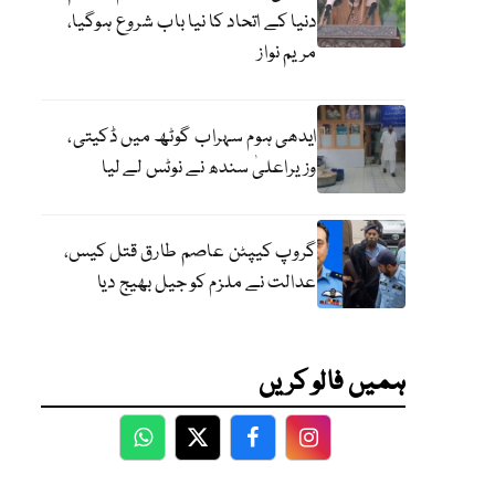
دنیا کے اتحاد کا نیا باب شروع ہوگیا،
مریم نواز
ایدھی ہوم سہراب گوٹھ میں ڈکیتی،
وزیراعلیٰ سندھ نے نوٹس لے لیا
گروپ کیپٹن عاصم طارق قتل کیس،
عدالت نے ملزم کو جیل بھیج دیا
ہمیں فالو کریں
WhatsApp
Twitter
Facebook
Facebook