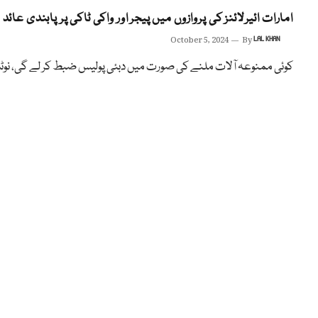
امارات ائیرلائنز کی پروازوں میں پیجر اور واکی ٹاکی پر پابندی عائد
October 5, 2024
By
LAL KHAN
کوئی ممنوعہ آلات ملنے کی صورت میں دبئی پولیس ضبط کر لے گی، نو