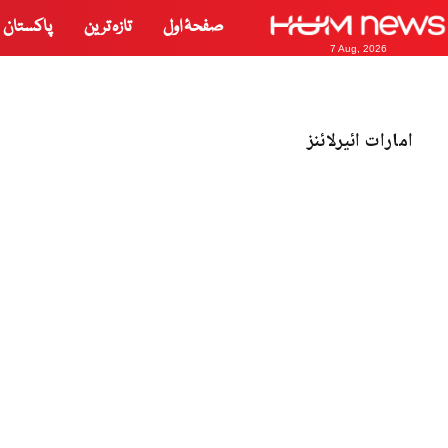
صفحۂ اول
تازہ ترین
پاکستان
7 Aug, 2026
امارات ائیرلائنز