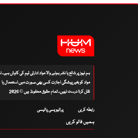
ہم نیوز پر شائع یا نشر ہونے والا مواد ادارتی ٹیم کی کاوش ہے۔ 
مواد کو بغیر پیشگی اجازت کسی بھی صورت میں استعمال یا
نقل کرنا درست نہیں۔ تمام حقوق محفوظ ہیں © 2026
رابطہ کریں
پرائیویسی پالیسی
ہمیں فالو کریں