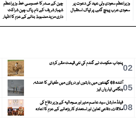
وزیراعظم سعودی ولی عہد کی دعوت پر
چین کے صدر کا خصوصی خط وزیراعظم
سعودی عرب پہنچ گئے، پر تپاک استقبال
شہباز شریف کے نام، پاک چین شراکت
داری مزید مضبوط بنانے کے عزم کا اظہار
پنجاب حکومت نے گندم کی نئی قیمت مقرر کردی
3
02
آئندہ 48 گھنٹوں میں بارشوں اور دریاؤں میں طغیانی کا خدشہ،
6
05
ہنگامی تیاریاں تیز
فیلڈ مارشل سید عاصم منیر اور صومالیہ کے وزیر دفاع کی
9
08
ملاقات، دفاعی تعاون اور استعدادِ کار بڑھانے کے عزم کا اعادہ