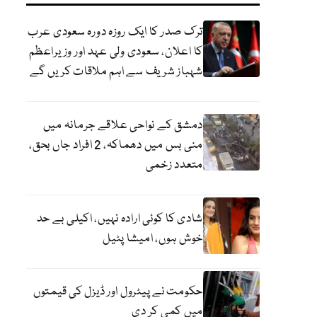
ترک صدر کا ایک روزہ دورہ سعودی عرب
کا اعلان، سعودی ولی عہد اور وزیراعظم
شہباز شریف سے اہم ملاقات کریں گے
دمشق کے نواحی علاقے جرمانہ میں
منی بس میں دھماکہ، 2 افراد جاں بحق،
متعدد زخمی
شادی کا کوئی ارادہ نہیں، اکیلی بے حد
خوش ہوں، امیشا پٹیل
حکومت نے پیٹرول اور ڈیزل کی قیمتوں
میں کمی کر دی