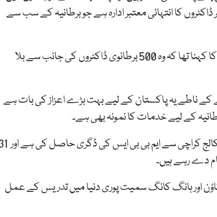
 ڈاکٹروں کا انتہائی معتبر ادارہ ہے جو برطانیہ کے سب سے
پاکستان کے ایک نجی ٹیلی وژن سے بات کرتے ہوئے ان کا کہنا تھا کہ وہ 500 برطانوی ڈاکٹروں کی جانب سے بلا
ونے کے ناطے یہ پاکستان کے لیے بہت بڑے اعزاز کی بات ہے
رطانیہ کے لیے خدمات کا نمونہ بھی ہے۔
ڈاکٹر قریشی ای این ٹی سرجن ہیں۔ انہوں نے ڈاؤ میڈیکل کالج کراچی سے ایم بی بی ایس کی ڈ
ام دے رہے ہیں۔
کیپ ٹاؤن اور ہانگ کانگ سمیت پوری دنیا میں تدریس کے عمل