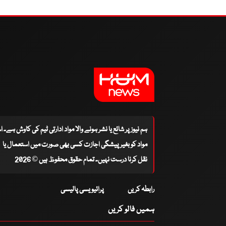
ہم نیوز پر شائع یا نشر ہونے والا مواد ادارتی ٹیم کی کاوش ہے۔ 
مواد کو بغیر پیشگی اجازت کسی بھی صورت میں استعمال یا
نقل کرنا درست نہیں۔ تمام حقوق محفوظ ہیں © 2026
رابطہ کریں
پرائیویسی پالیسی
ہمیں فالو کریں