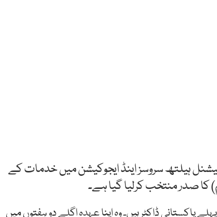
 نیشنل ہیلتھ سروسز اینڈ ایجوکیشن میں خدمات کے
م) کا صدر منتخب کرلیا گیا ہے۔
ہلے پاکستانی ڈاکٹر ہیں۔ وہ اپنا عہدہ اگلے دو ہفتوں میں