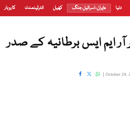
دنیا
ایران-اسرائیل جنگ
کھیل
انٹرٹینمنٹ
کاروبار
 آر ایم ایس برطانیہ کے صدر
|
October 24, 