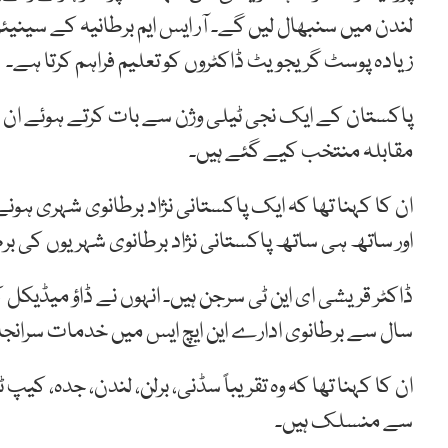
لندن میں سنبھال لیں گے۔ آر ایس ایم برطانیہ کے سینیئر
زیادہ پوسٹ گریجویٹ ڈاکٹروں کو تعلیم فراہم کرتا ہے۔
مقابلہ منتخب کیے گئے ہیں۔
ان کا کہنا تھا کہ ایک پاکستانی نژاد برطانوی شہری ہ
اور ساتھ ہی ساتھ پاکستانی نژاد برطانوی شہریوں کی ب
سال سے برطانوی ادارے این ایچ ایس میں خدمات سرانج
ان کا کہنا تھا کہ وہ تقریباً سڈنی، برلن، لندن، جدہ، 
سے منسلک ہیں۔