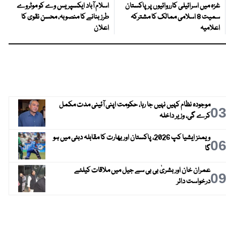
غزہ میں اسرائیلی کارروائیوں پر پاکستان
اسلام آباد ایکسپریس وے کو موٹروے
سمیت 8 اسلامی ممالک کا مشترکہ
طرز بنانے کا منصوبہ، محسن نقوی کا
اعلامیہ
اعلان
موجودہ نظام کہیں نہیں جا رہا، حکومت اپنی آئینی مدت مکمل
0
کرے گی، وزیر داخلہ
ویمنز ایشیا کپ 2026، پاکستان اور بھارت کا مقابلہ دبئی میں ہو
0
گا
عمران خان اور بشریٰ بی بی سے جیل میں ملاقات کیلئے
0
درخواست دائر