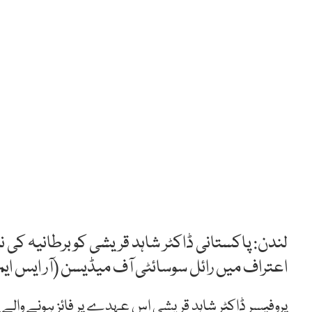
لندن: پاکستانی ڈاکٹر شاہد قریشی کو برطانیہ کی
اعتراف میں رائل سوسائٹی آف میڈیسن (آر ایس ای
پروفیسر ڈاکٹر شاہد قریشی اس عہدے پر فائز ہونے والے پ