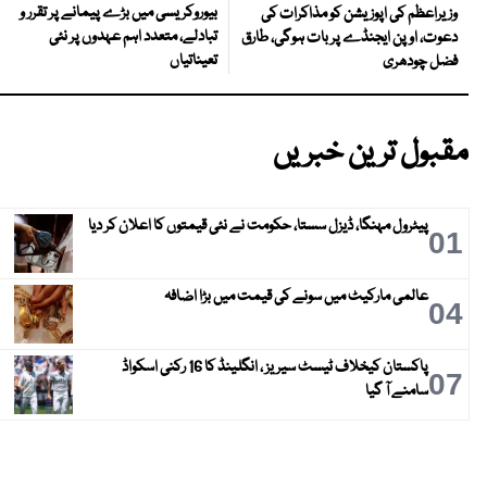
بیوروکریسی میں بڑے پیمانے پر تقرر و
وزیراعظم کی اپوزیشن کو مذاکرات کی
تبادلے، متعدد اہم عہدوں پر نئی
دعوت، اوپن ایجنڈے پر بات ہوگی، طارق
تعیناتیاں
فضل چودھری
مقبول ترین خبریں
پیٹرول مہنگا، ڈیزل سستا، حکومت نے نئی قیمتوں کا اعلان کر دیا
01
عالمی مارکیٹ میں سونے کی قیمت میں بڑا اضافہ
04
پاکستان کیخلاف ٹیسٹ سیریز ، انگلینڈ کا 16 رکنی اسکواڈ
07
سامنے آ گیا