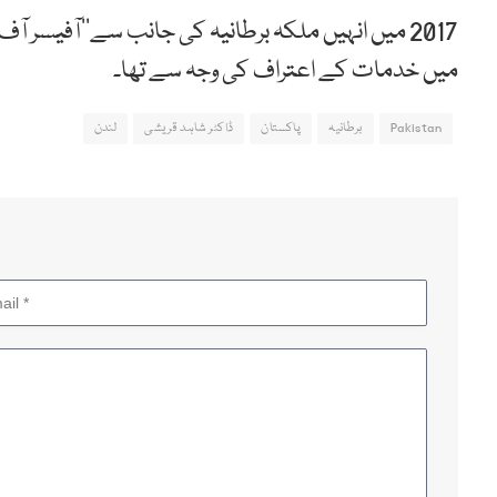
2017 میں انہیں ملکہ برطانیہ کی جانب سے’’آفیسر آف
میں خدمات کے اعتراف کی وجہ سے تھا۔
Pakistan
برطانیہ
پاکستان
ڈاکٹر شاہد قریشی
لندن