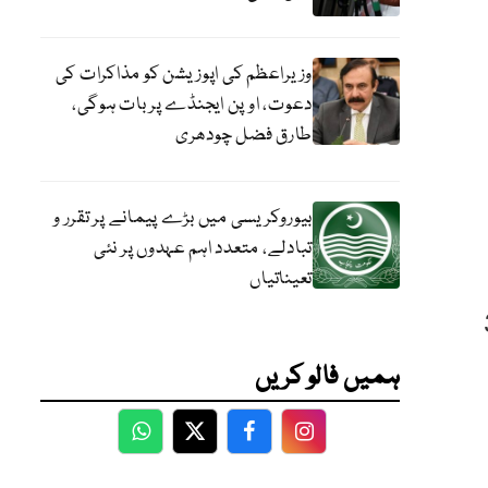
وزیراعظم کی اپوزیشن کو مذاکرات کی
دعوت، اوپن ایجنڈے پر بات ہوگی،
طارق فضل چودھری
بیوروکریسی میں بڑے پیمانے پر تقرر و
تبادلے، متعدد اہم عہدوں پر نئی
تعیناتیاں
گری حاصل کی ہے اور 31
ہمیں فالو کریں
WhatsApp
Twitter
Facebook
Facebook