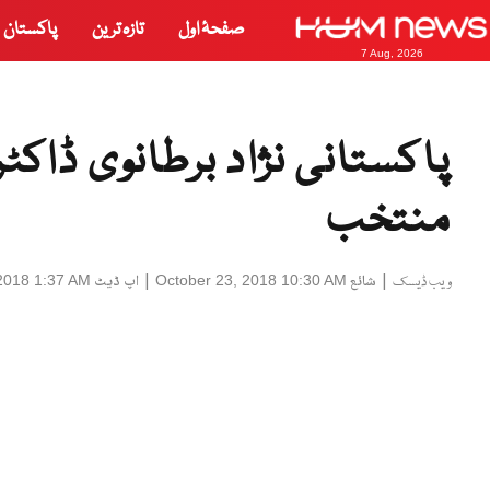
صفحۂ اول
تازہ ترین
پاکستان
7 Aug, 2026
پاکستانی نژاد برطانوی ڈاکٹر
منتخب
|
شائع
|
اپ ڈیٹ
2018 1:37 AM
October 23, 2018 10:30 AM
ویب ڈیسک