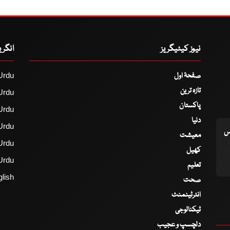
نیوز کیٹیگریز
انگر
صفحۂ اول
Urdu
تازہ ترین
Urdu
پاکستان
Urdu
دنیا
Urdu
اس
معیشت
Urdu
کھیل
Urdu
تعلیم
lish
صحت
انٹرٹینمنٹ
ٹیکنالوجی
دلچسپ و عجیب