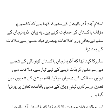
اسلام آباد: آذربائیجان کے سفیرکا کہنا ہے کہ کشمیر پر
مؤقف پاکستان کی حمایت کرتے ہیں۔ یہ بیان آذربائیجان کے
سفیر نے وفاقی وزیر اطلاعات چوہدری فواد حسین سے ملاقات
کے بعد دیا۔
سفیرکا کہنا تھا کہ آذربائیجان پاکستان کوتوانائی کے شعبے
میں سو ملین کریڈٹ دینے کے لیے تیار ہے۔ ملاقات میں
دونوں ممالک کے درمیان میڈیا ، انفارمیشن کے شعبوں میں
تعاون اور سرکاری ٹیلی ویژن کے مابین باقاعدہ تعاون پر زور دیا
گیا ہے۔
اس موقع پر فواد چوہدری کا کہنا تھا کہ پاکستان آذربائیجان