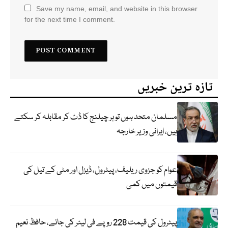
Save my name, email, and website in this browser
for the next time I comment.
تازہ ترین خبریں
مسلمان متحد ہوں تو ہر چیلنج کا ڈٹ کر مقابلہ کر سکتے
ہیں، ایرانی وزیر خارجہ
عوام کو جزوی ریلیف، پیٹرول، ڈیزل اور مٹی کے تیل کی
قیمتوں میں کمی
پیٹرول کی قیمت 228 روپے فی لیٹر کی جائے، حافظ نعیم