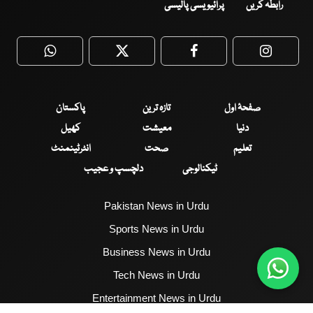
رابطہ کریں
پرائیویسی پالیسی
WhatsApp
Twitter
Facebook
Faceboo
صفحۂ اول
تازہ ترین
پاکستان
دنیا
معیشت
کھیل
تعلیم
صحت
انٹرٹینمنٹ
ٹیکنالوجی
دلچسپ و عجیب
Pakistan News in Urdu
Sports News in Urdu
Business News in Urdu
Tech News in Urdu
Entertainment News in Urdu