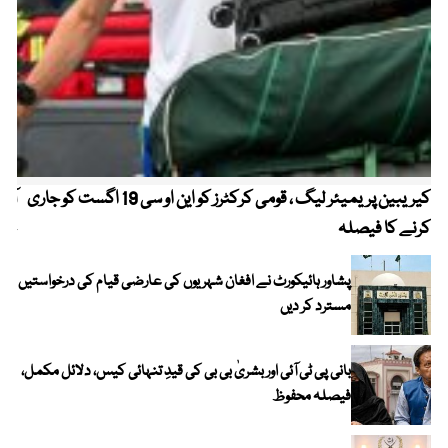
کیریبین پریمیئر لیگ ، قومی کرکٹرز کو این او سی 19 اگست کو جاری
آز
کرنے کا فیصلہ
چھی
پشاور ہائیکورٹ نے افغان شہریوں کی عارضی قیام کی درخواستیں
مسترد کر دیں
بانی پی ٹی آئی اور بشریٰ بی بی کی قیدِ تنہائی کیس، دلائل مکمل،
فیصلہ محفوظ