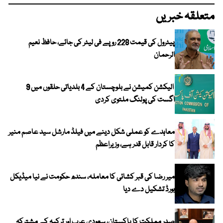
متعلقہ خبریں
پیٹرول کی قیمت 228 روپے فی لیٹر کی جائے، حافظ نعیم
الرحمان
الیکشن کمیشن نے بلوچستان کے 4 بلدیاتی حلقوں میں 9
اگست کی پولنگ ملتوی کردی
معاہدے کو عملی شکل دینے میں فیلڈ مارشل سید عاصم منیر
کا کردار قابل قدر ہے، وزیراعظم
میر رضا کی قبر کشائی کا معاملہ، سندھ حکومت نے نیا میڈیکل
بورڈ تشکیل دے دیا
صدر مملکت کا پاکستان، سعودی عرب اور ترکیہ کے مشترکہ