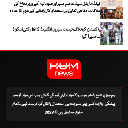
فیلڈ مارشل سید عاصم منیر اور صومالیہ کے وزیر دفاع کی
ملاقات، دفاعی تعاون اور استعدادِ کار بڑھانے کے عزم کا اعادہ
پاکستان کیخلاف ٹیسٹ سیریز ، انگلینڈ کا 16 رکنی اسکواڈ
سامنے آ گیا
ہم نیوز پر شائع یا نشر ہونے والا مواد ادارتی ٹیم کی کاوش ہے۔ اس مواد کو بغیر
پیشگی اجازت کسی بھی صورت میں استعمال یا نقل کرنا درست نہیں۔ تمام
حقوق محفوظ ہیں © 2026