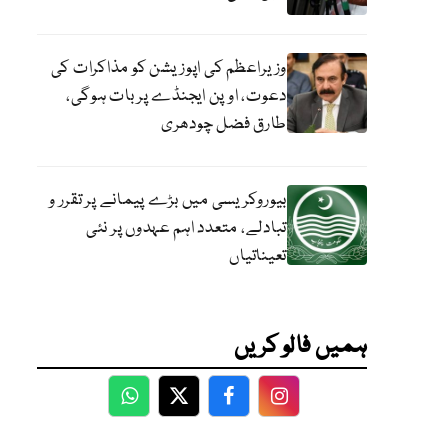
وزیراعظم کی اپوزیشن کو مذاکرات کی
دعوت، اوپن ایجنڈے پر بات ہوگی،
طارق فضل چودھری
بیوروکریسی میں بڑے پیمانے پر تقرر و
تبادلے، متعدد اہم عہدوں پر نئی
تعیناتیاں
ہمیں فالو کریں
WhatsApp
Twitter
Facebook
Facebook