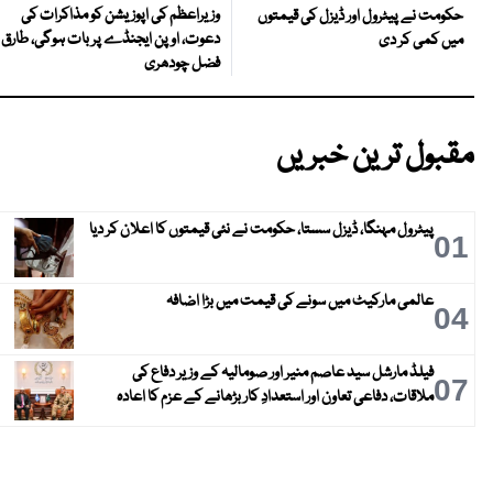
وزیراعظم کی اپوزیشن کو مذاکرات کی
حکومت نے پیٹرول اور ڈیزل کی قیمتوں
دعوت، اوپن ایجنڈے پر بات ہوگی، طارق
میں کمی کر دی
فضل چودھری
مقبول ترین خبریں
پیٹرول مہنگا، ڈیزل سستا، حکومت نے نئی قیمتوں کا اعلان کر دیا
01
عالمی مارکیٹ میں سونے کی قیمت میں بڑا اضافہ
04
فیلڈ مارشل سید عاصم منیر اور صومالیہ کے وزیر دفاع کی
07
ملاقات، دفاعی تعاون اور استعدادِ کار بڑھانے کے عزم کا اعادہ