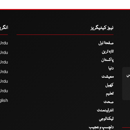
نیوز کیٹیگریز
انگر
صفحۂ اول
Urdu
تازہ ترین
Urdu
پاکستان
Urdu
دنیا
Urdu
اس
معیشت
Urdu
کھیل
Urdu
تعلیم
lish
صحت
انٹرٹینمنٹ
ٹیکنالوجی
دلچسپ و عجیب