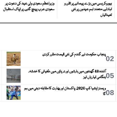
بیوروکریسی میں بڑے پیمانے پر تقرر و
وزیراعظم سعودی ولی عہد کی دعوت پر
تبادلے، متعدد اہم عہدوں پر نئی
سعودی عرب پہنچ گئے، پر تپاک استقبال
تعیناتیاں
پنجاب حکومت نے گندم کی نئی قیمت مقرر کردی
3
02
آئندہ 48 گھنٹوں میں بارشوں اور دریاؤں میں طغیانی کا خدشہ،
6
05
ہنگامی تیاریاں تیز
ویمنز ایشیا کپ 2026، پاکستان اور بھارت کا مقابلہ دبئی میں ہو
9
08
گا