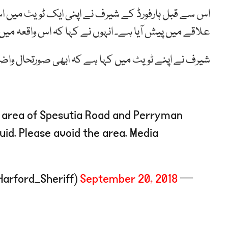
اس سے قبل ہارفورڈ کے شیرف نے اپنی ایک ٹویٹ میں اس
علاقے میں پیش آیا ہے۔ انہوں نے کہا کہ اس واقعہ می
شیرف نے اپنے ٹویٹ میں کہا ہے کہ ابھی صورتحال واض
e area of Spesutia Road and Perryman
fluid. Please avoid the area. Media
September 20, 2018
— Harford Sheriff (@Harford_Sheriff)