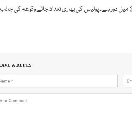
واضح رہے کہ پیری مین کا علاقہ بالٹی مور سے تقریباً 30 میل دور ہے۔ پولیس کی بھاری تعداد جائے وقوعہ کی جانب
EAVE A REPLY