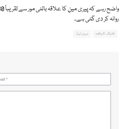
روانہ کر دی گئی ہے۔
فائرنگ کا واقعہ
میری لینڈ