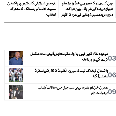
چین کے صدر کا خصوصی خط وزیراعظم
غزہ میں اسرائیلی کارروائیوں پر پاکستان
شہباز شریف کے نام، پاک چین شراکت
سمیت 8 اسلامی ممالک کا مشترکہ
داری مزید مضبوط بنانے کے عزم کا اظہار
اعلامیہ
موجودہ نظام کہیں نہیں جا رہا، حکومت اپنی آئینی مدت مکمل
0
کرے گی، وزیر داخلہ
پاکستان کیخلاف ٹیسٹ سیریز ، انگلینڈ کا 16 رکنی اسکواڈ
0
سامنے آ گیا
عمران خان اور بشریٰ بی بی سے جیل میں ملاقات کیلئے
0
درخواست دائر