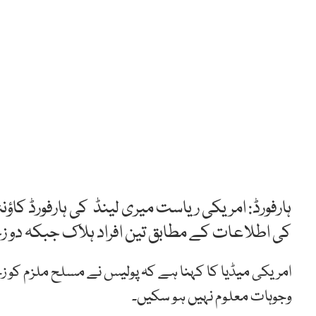
ہارفورڈ: امریکی ریاست میری لینڈ کی ہارفورڈ کاؤ
کی اطلاعات کے مطابق تین افراد ہلاک جبکہ دو 
امریکی میڈیا کا کہنا ہے کہ پولیس نے مسلح ملزم کو ز
وجوہات معلوم نہیں ہو سکیں۔