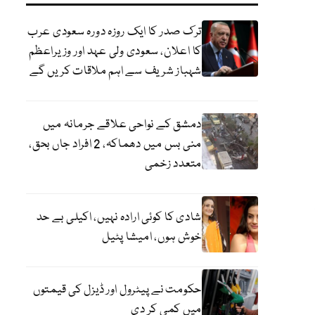
ترک صدر کا ایک روزہ دورہ سعودی عرب
کا اعلان، سعودی ولی عہد اور وزیراعظم
شہباز شریف سے اہم ملاقات کریں گے
دمشق کے نواحی علاقے جرمانہ میں
منی بس میں دھماکہ، 2 افراد جاں بحق،
متعدد زخمی
شادی کا کوئی ارادہ نہیں، اکیلی بے حد
خوش ہوں، امیشا پٹیل
حکومت نے پیٹرول اور ڈیزل کی قیمتوں
میں کمی کر دی