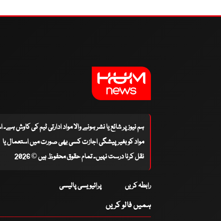
ہم نیوز پر شائع یا نشر ہونے والا مواد ادارتی ٹیم کی کاوش ہے۔ 
مواد کو بغیر پیشگی اجازت کسی بھی صورت میں استعمال یا
نقل کرنا درست نہیں۔ تمام حقوق محفوظ ہیں © 2026
رابطہ کریں
پرائیویسی پالیسی
ہمیں فالو کریں