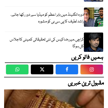
دورہ انگلینڈ میں بابر اعظم کو میڈیا سے دور رکھا جائے،
راشد لطیف کا پی سی بی کو مشورہ
کراچی،میررضاکیس کی نئی تحقیقاتی کمیٹی کااجلاس
کل ہوگا
ہمیں فالو کریں
WhatsApp
Twitter
Facebook
Faceboo
مقبول ترین خبریں