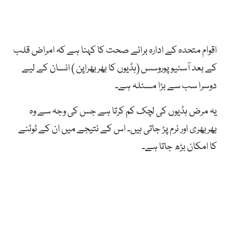
اقوام متحدہ کے ادارہ برائے صحت کا کہنا ہے کہ امراض قلب
کے بعد آسٹیو پوروسس (ہڈیوں کا بھربھراپن ) انسان کے لیے
دوسرا سب سے بڑا مسئلہ ہے۔
یہ مرض ہڈیوں کی لچک کم کرتا ہے جس کی وجہ سے وہ
بھربھری اور نرم پڑ جاتی ہیں۔ اس کے نتیجے میں ان کے ٹوٹنے
کا امکان بڑھ جاتا ہے۔