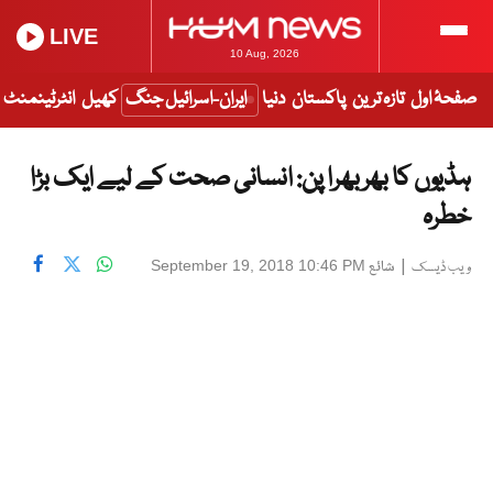
LIVE
10 Aug, 2026
صفحۂ اول
تازہ ترین
پاکستان
دنیا
ایران-اسرائیل جنگ
کھیل
انٹرٹینمنٹ
ہڈیوں کا بھربھرا پن: انسانی صحت کے لیے ایک بڑا
خطرہ
|
شائع
September 19, 2018 10:46 PM
ویب ڈیسک