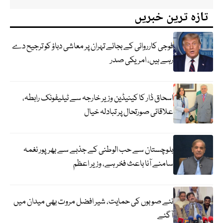
تازہ ترین خبریں
فوجی کارروائی کے بجائے تہران پر معاشی دباؤ کو ترجیح دے
رہے ہیں، امریکی صدر
اسحاق ڈار کا کینیڈین وزیر خارجہ سے ٹیلیفونک رابطہ،
علاقائی صورتحال پر تبادلہ خیال
بلوچستان سے حب الوطنی کے جذبے سے بھرپور نغمہ
سامنے آنا باعث فخر ہے، وزیر اعظم
نئے صوبوں کی حمایت، شیر افضل مروت بھی میدان میں
آگئے