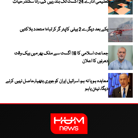
تعلیمی ادارے 24 اگست تک بند رہیں گے، رانا سکندر حیات
یکے بعد دیگرے 2 ہیلی کاپٹر گر کر تباہ؛ متعدد ہلاکتیں
جماعت اسلامی کا 16 اگست سے ملک بھر میں بیک وقت
دھرنوں کا اعلان
معاہدہ ہو یا نہ ہو، اسرائیل ایران کو جوہری ہتھیارحاصل نہیں کرنے
دیگا، نیتن یاہو