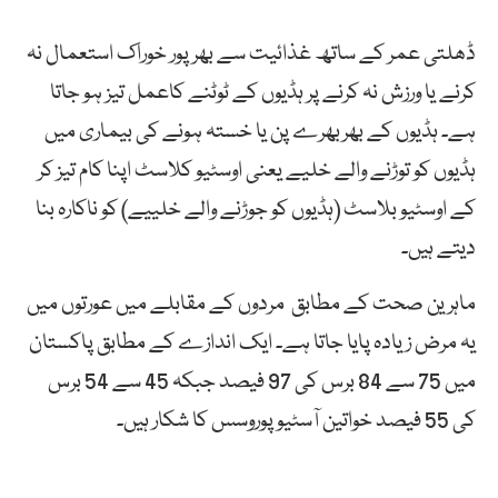
ڈھلتی عمر کے ساتھ غذائیت سے بھرپور خوراک استعمال نہ
کرنے یا ورزش نہ کرنے پر ہڈیوں کے ٹوٹنے کاعمل تیز ہو جاتا
ہے۔ ہڈیوں کے بھربھرے پن یا خستہ ہونے کی بیماری میں
ہڈیوں کو توڑنے والے خلیے یعنی اوسٹیو کلاسٹ اپنا کام تیز کر
کے اوسٹیو بلاسٹ (ہڈیوں کو جوڑنے والے خلییے) کو ناکارہ بنا
دیتے ہیں۔
ماہرین صحت کے مطابق مردوں کے مقابلے میں عورتوں میں
یہ مرض زیادہ پایا جاتا ہے۔ ایک اندازے کے مطابق پاکستان
میں 75 سے 84 برس کی 97 فیصد جبکہ 45 سے 54 برس
کی 55 فیصد خواتین آسٹیو پوروسس کا شکار ہیں۔