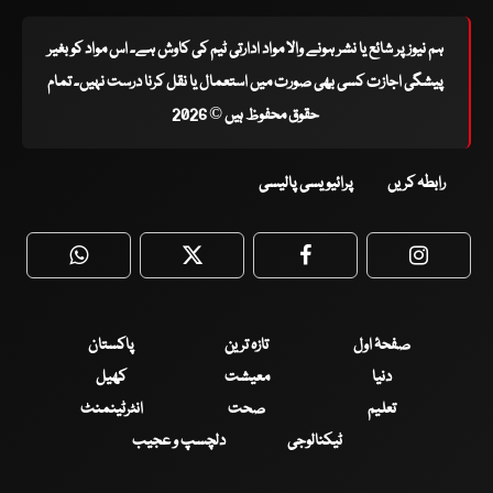
ہم نیوز پر شائع یا نشر ہونے والا مواد ادارتی ٹیم کی کاوش ہے۔ اس مواد کو بغیر
پیشگی اجازت کسی بھی صورت میں استعمال یا نقل کرنا درست نہیں۔ تمام
حقوق محفوظ ہیں © 2026
رابطہ کریں
پرائیویسی پالیسی
WhatsApp
Twitter
Facebook
Faceboo
صفحۂ اول
تازہ ترین
پاکستان
دنیا
معیشت
کھیل
تعلیم
صحت
انٹرٹینمنٹ
ٹیکنالوجی
دلچسپ و عجیب