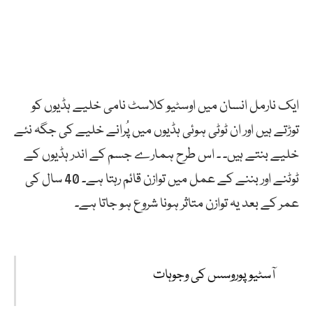
ایک نارمل انسان میں اوسٹیو کلاسٹ نامی خلیے ہڈیوں کو
توڑتے ہیں اور ان ٹوٹی ہوئی ہڈیوں میں پُرانے خلیے کی جگہ نئے
خلیے بنتے ہیں۔ ۔ اس طرح ہمارے جسم کے اندر ہڈیوں کے
ٹوٹنے اور بننے کے عمل میں توازن قائم رہتا ہے۔ 40 سال کی
عمر کے بعد یہ توازن متاثر ہونا شروع ہو جاتا ہے۔
آسٹیو پوروسس کی وجوہات