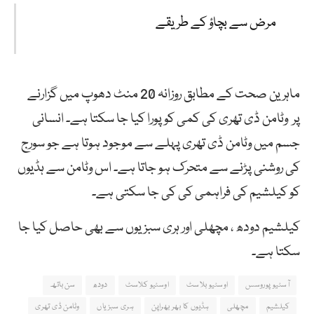
مرض سے بچاؤ کے طریقے
ماہرین صحت کے مطابق روزانہ 20 منٹ دھوپ میں گزارنے
پر وٹامن ڈی تھری کی کمی کو پورا کیا جا سکتا ہے۔ انسانی
جسم میں وٹامن ڈی تھری پہلے سے موجود ہوتا ہے جو سورج
کی روشنی پڑنے سے متحرک ہو جاتا ہے۔ اس وٹامن سے ہڈیوں
کو کیلشیم کی فراہمی کی کی جا سکتی ہے۔
کیلشیم دودھ ، مچھلی اور ہری سبزیوں سے بھی حاصل کیا جا
سکتا ہے۔
آسٹیو پوروسس
اوسٹیو بلاسٹ
اوسٹیو کلاسٹ
دودھ
سن باتھ
کیلشیم
مچھلی
ہڈیوں کا بھر بھراپن
ہری سبزیاں
وٹامن ڈی تھری