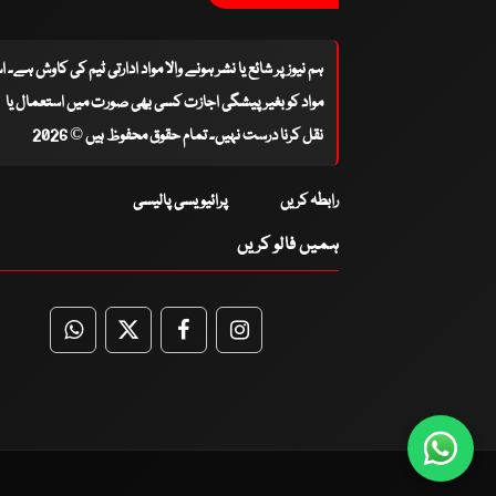
ہم نیوز پر شائع یا نشر ہونے والا مواد ادارتی ٹیم کی کاوش ہے۔ 
مواد کو بغیر پیشگی اجازت کسی بھی صورت میں استعمال یا
نقل کرنا درست نہیں۔ تمام حقوق محفوظ ہیں © 2026
رابطہ کریں
پرائیویسی پالیسی
ہمیں فالو کریں
WhatsApp
Twitter
Facebook
Facebook