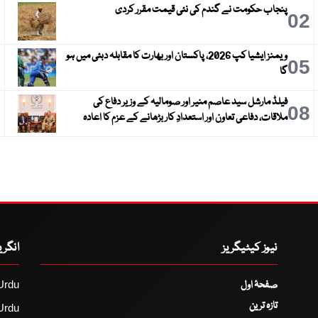
پنجاب حکومت نے گندم کی نئی قیمت مقرر کردی
3
02
ویمنز ایشیا کپ 2026، پاکستان اور بھارت کا مقابلہ دبئی میں ہو
6
05
گا
فیلڈ مارشل سید عاصم منیر اور صومالیہ کے وزیر دفاع کی
9
08
ملاقات، دفاعی تعاون اور استعدادِ کار بڑھانے کے عزم کا اعادہ
نیوز کیٹیگریز
انگر
صفحۂ اول
Urdu
تازہ ترین
Urdu