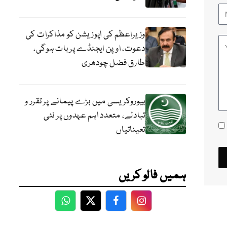
وزیراعظم کی اپوزیشن کو مذاکرات کی
دعوت، اوپن ایجنڈے پر بات ہوگی،
طارق فضل چودھری
بیوروکریسی میں بڑے پیمانے پر تقرر و
تبادلے، متعدد اہم عہدوں پر نئی
تعیناتیاں
ہمیں فالو کریں
WhatsApp
Twitter
Facebook
Facebook