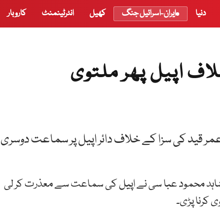
دنیا
ایران-اسرائیل جنگ
کھیل
انٹرٹینمنٹ
کاروبار
ف اپیل پھر ملتوی
ر قید کی سزا کے خلاف دائر اپیل پر سماعت دوسری
 شاہد محمود عبا سی نے اپیل کی سماعت سے معذرت کر لی
کرنا پڑی۔