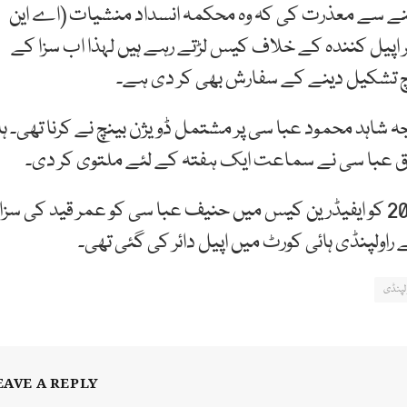
ننے سے معذرت کی کہ وہ محکمہ انسداد منشیات (اے این
اپیل کنندہ کے خلاف کیس لڑتے رہے ہیں لہذا اب سزا کے
نچ تشکیل دینے کے سفارش بھی کر دی ہے۔
د محمود عبا سی پر مشتمل ڈویژن بینچ نے کرنا تھی۔ ہا
ق عبا سی نے سماعت ایک ہفتہ کے لئے ملتوی کر دی۔
انسداد منشیات کی خصوصی عدالت نے 21 جولا ئی 2018 کو ایفیڈرین کیس میں حنیف عبا سی کو عمر قید کی سزا
لپنڈی ہائی کورٹ میں اپیل دائر کی گئی تھی۔
لپنڈی
EAVE A REPLY