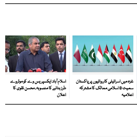
غزہ میں اسرائیلی کارروائیوں پر پاکستان
اسلام آباد ایکسپریس وے کو موٹروے
سمیت 8 اسلامی ممالک کا مشترکہ
طرز بنانے کا منصوبہ، محسن نقوی کا
اعلامیہ
اعلان