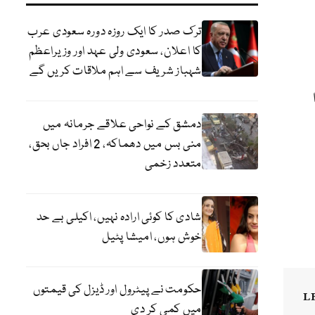
ترک صدر کا ایک روزہ دورہ سعودی عرب
کا اعلان، سعودی ولی عہد اور وزیراعظم
شہباز شریف سے اہم ملاقات کریں گے
دمشق کے نواحی علاقے جرمانہ میں
منی بس میں دھماکہ، 2 افراد جاں بحق،
متعدد زخمی
شادی کا کوئی ارادہ نہیں، اکیلی بے حد
خوش ہوں، امیشا پٹیل
حکومت نے پیٹرول اور ڈیزل کی قیمتوں
L
میں کمی کر دی