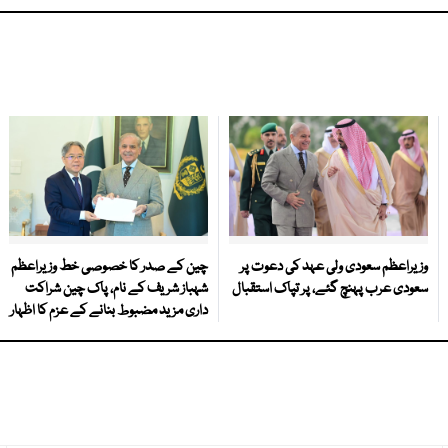
وزیراعظم سعودی ولی عہد کی دعوت پر
چین کے صدر کا خصوصی خط وزیراعظم
سعودی عرب پہنچ گئے، پر تپاک استقبال
شہباز شریف کے نام، پاک چین شراکت
داری مزید مضبوط بنانے کے عزم کا اظہار