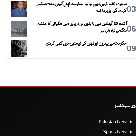
موجودہ نظام کہیں نہیں جا رہا، حکومت اپنی آئینی مدت مکمل
0
کرے گی، وزیر داخلہ
آئندہ 48 گھنٹوں میں بارشوں اور دریاؤں میں طغیانی کا خدشہ،
0
ہنگامی تیاریاں تیز
حکومت نے پیٹرول اور ڈیزل کی قیمتوں میں کمی کر دی
0
یزی سیکشنز
Pakistan News in 
Sports News in 