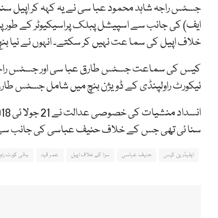
جسٹس راجہ شاہد محمود عبا سی نے یہ کہہ کر اپیل س
ایف) کی جانب سے اسپیشل پبلک پراسیکیوٹر کے طور پر 
خلاف اپیل کی سما عت نہیں کر سکتے۔ انہوں نے نیا ب
کیس کی سماعت جسٹس طارق عبا سی اور جسٹس راجہ شاہ
ئیکورٹ راولپنڈی کے ڈویژن بنچ میں شامل جسٹس طار
سنا ئی تھی جس کے خلاف حنیف عباسی کی جانب سے راو
ایفیڈرین کیس
حنیف عباسی
سزا کے خلاف اپیل
عمر قید
ہائی کورٹ راو