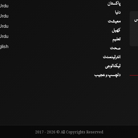
پاکستان
Urdu
دنیا
Urdu
اس
معیشت
Urdu
کھیل
Urdu
تعلیم
lish
صحت
انٹرٹینمنٹ
ٹیکنالوجی
دلچسپ و عجیب
2017 - 2026 © All Copyrights Reserved