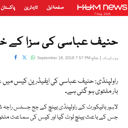
صفحۂ اول
تازہ ترین
پاکستان
7 Aug, 2026
حنیف عباسی کی سزا کے خلا
|
شائع
September 18, 2018 7:57 PM
ویب ڈیسک
راولپنڈی: حنیف عباسی کی ایفیڈرین کیس میں عم
بار ملتوی ہو گئی ہے۔
لاہور ہائیکورٹ کے راولپنڈی بینچ کے جج جسٹس راجہ
جس کے باعث بینچ ٹوٹ گیا اور کیس کی سماعت ملتوی 