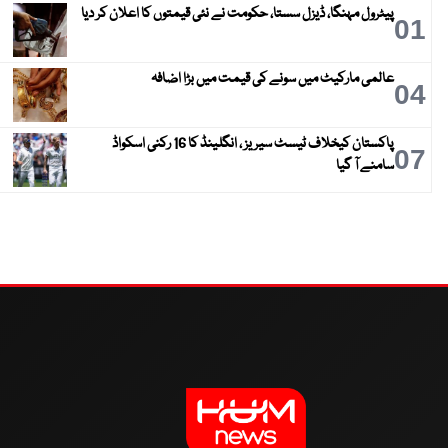
پیٹرول مہنگا، ڈیزل سستا، حکومت نے نئی قیمتوں کا اعلان کر دیا
01
عالمی مارکیٹ میں سونے کی قیمت میں بڑا اضافہ
04
پاکستان کیخلاف ٹیسٹ سیریز ، انگلینڈ کا 16 رکنی اسکواڈ
07
سامنے آ گیا