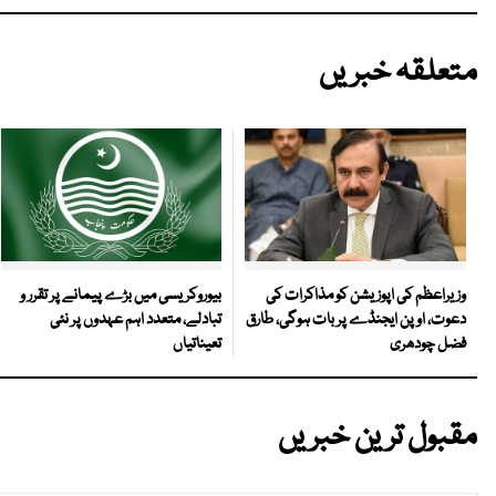
متعلقہ خبریں
بیوروکریسی میں بڑے پیمانے پر تقرر و
وزیراعظم کی اپوزیشن کو مذاکرات کی
تبادلے، متعدد اہم عہدوں پر نئی
دعوت، اوپن ایجنڈے پر بات ہوگی، طارق
تعیناتیاں
فضل چودھری
مقبول ترین خبریں