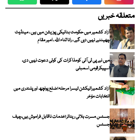
WhatsApp
Twitter
Facebook
Faceboo
متعلقہ خبریں
آزاد کشمیر میں حکومت بنانیکی پوزیشن میں ہیں ، مینڈیٹ
چھیننے نہیں دیں گے ، رانا ثناء اللہ ، امیر مقام
میں نے پی ٹی آئی کومذاکرات کی کوئی دعوت نہیں دی،
اسپیکرقومی اسمبلی
آزاد کشمیرالیکشن تیسرا مرحلہ؛ضلع پونچھ اور پلندری میں
انتخابات مؤخر
جسٹس مسرت ہلالی ریٹائر؛خدمات ناقابل فراموش ہیں،چیف
جسٹس