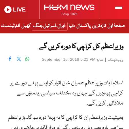
LIVE
7 Aug, 2026
صفحۂ اول
تازہ ترین
پاکستان
دنیا
ایران-اسرائیل جنگ
کھیل
انٹرٹینمنٹ
وزیراعظم کل کراچی کا دورہ کریں گے
|
شائع
September 15, 2018 5:23 PM
ویب ڈیسک
اسلام آباد: وزیراعظم عمران خان اتوار کو اپنے پہلے دورے پر
کراچی پہنچیں گے جہاں وہ مختلف سیاسی رہنماؤں سے
ملاقاتیں کریں گے۔
بحیثیت وزیراعظم ان کا کراچی کا یہ پہلا دورہ ہو گا۔ وزیراعظم
ساڑھے بارہ بجے وہاں پہنچیں گے اور مزار قائد پر حاضری دیں