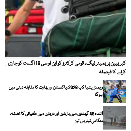
کیریبین پریمیئر لیگ ، قومی کرکٹرز کو این او سی 19 اگست کو جاری
پیٹ
کرنے کا فیصلہ
ویمنز ایشیا کپ 2026، پاکستان اور بھارت کا مقابلہ دبئی میں
ہو گا
آئندہ 48 گھنٹوں میں بارشوں اور دریاؤں میں طغیانی کا خدشہ،
ہنگامی تیاریاں تیز