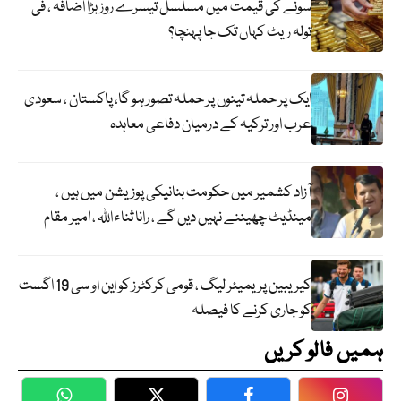
سونے کی قیمت میں مسلسل تیسرے روز بڑا اضافہ ، فی
تولہ ریٹ کہاں تک جا پہنچا؟
ایک پر حملہ تینوں پر حملہ تصور ہو گا، پاکستان ، سعودی
عرب اور ترکیہ کے درمیان دفاعی معاہدہ
آزاد کشمیر میں حکومت بنانیکی پوزیشن میں ہیں ،
مینڈیٹ چھیننے نہیں دیں گے ، رانا ثناء اللہ ، امیر مقام
کیریبین پریمیئر لیگ ، قومی کرکٹرز کو این او سی 19 اگست
کو جاری کرنے کا فیصلہ
ہمیں فالو کریں