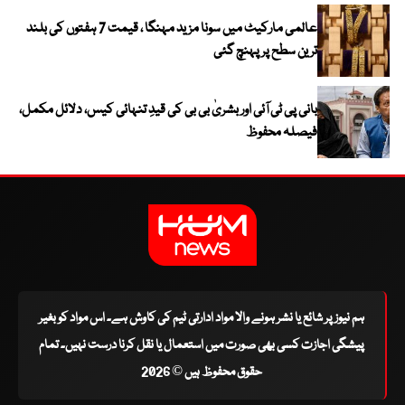
عالمی مارکیٹ میں سونا مزید مہنگا ، قیمت 7 ہفتوں کی بلند
ترین سطح پر پہنچ گئی
بانی پی ٹی آئی اور بشریٰ بی بی کی قیدِ تنہائی کیس، دلائل مکمل،
فیصلہ محفوظ
ہم نیوز پر شائع یا نشر ہونے والا مواد ادارتی ٹیم کی کاوش ہے۔ اس مواد کو بغیر
پیشگی اجازت کسی بھی صورت میں استعمال یا نقل کرنا درست نہیں۔ تمام
حقوق محفوظ ہیں © 2026