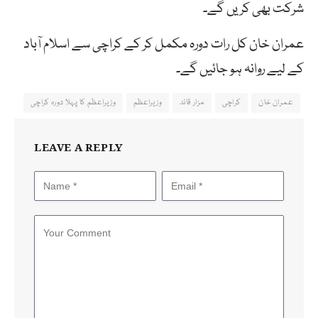
شرکت بھی کريں گے۔
عمران خان کل رات دورہ مکمل کر کے کراچی سے اسلام آباد
کے ليے روانہ ہو جائيں گے۔
عمران خان
کراچی
مزار قائد
وزیراعظم
وزیراعظم کا پہلا دورہ کراچی
LEAVE A REPLY