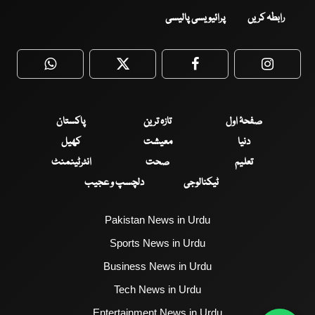
رابطہ کریں
پرائیویسی پالیسی
WhatsApp
Twitter
Facebook
Faceboo
صفحۂ اول
تازہ ترین
پاکستان
دنیا
معیشت
کھیل
تعلیم
صحت
انٹرٹینمنٹ
ٹیکنالوجی
دلچسپ و عجیب
Pakistan News in Urdu
Sports News in Urdu
Business News in Urdu
Tech News in Urdu
Entertainment News in Urdu