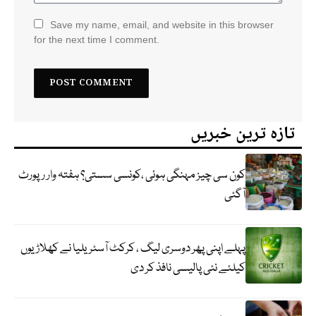
Save my name, email, and website in this browser
for the next time I comment.
تازہ ترین خبریں
کون سی چیز مہنگی ہوئی ،کونسی سستی؟ ہفتہ وار رپورٹ
آگئی
پہلے اپنی پھر دوسری لیگ ، کرکٹ آسٹریلیا نے کھلاڑیوں
کیلئے نئی پالیسی نافذ کر دی