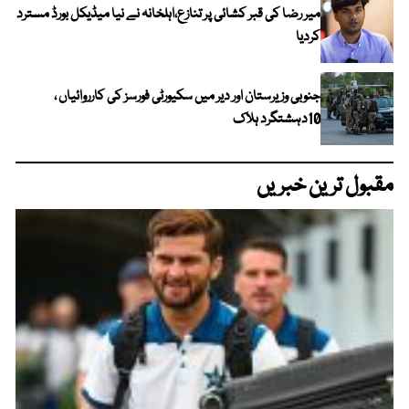
میر رضا کی قبر کشائی پر تنازع،اہلخانہ نے نیا میڈیکل بورڈ مسترد
کردیا
جنوبی وزیرستان اور دیر میں سکیورٹی فورسز کی کارروائیاں ،
10دہشتگرد ہلاک
مقبول ترین خبریں