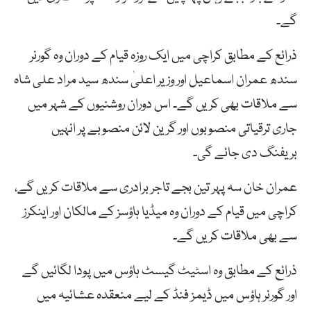
گے۔
ذرائع کے مطابق کراچی میں ایک روزہ قیام کے دوران وہ گورنر
سندھ عمران اسماعیل اور وزير اعلیٰ سندھ سید مراد علی شاہ
سے ملاقات بھی کریں گے۔ اس دوران روشنیوں کے شہر میں
جاری ترقیاتی منصوبوں اور گرين لائن منصوبے پر انہیں
بريفنگ دی جائے گی۔
عمران خان سہ پہر تين بجے تاجر برادری سے ملاقات کريں گے،
کراچی میں قیام کے دوران وہ ميڈيا ہاؤسز کے مالکان اور اینکرز
سے بھی ملاقات کريں گے۔
ذرائع کے مطابق وہ اسٹیٹ گیسٹ ہاؤس میں پودا لگائیں گے
اور گورنر ہاؤس ميں ڈيمز فنڈ کے ليے منعقدہ عشائيہ ميں