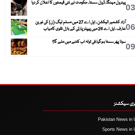
پیٹرول مہنگا، ڈیزل سستا، حکومت نے نئی قیمتوں کا اعلان کر دیا
0
آزاد کشمیر الیکشن ، ایل اے 27 میں مسلم لیگ (ن) کی نورین
0
عارف ، ایل اے 28 میں پیپلز پارٹی کے بازل نقوی کامیاب
سونا پھر سستا ہوگیا،فی تولہ اب کتنے میں ملے گا؟
0
یزی سیکشنز
Pakistan News in 
Sports News in 