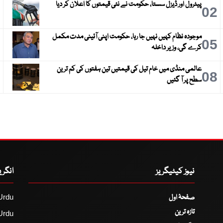
پیٹرول اور ڈیزل سستا، حکومت نے نئی قیمتوں کا اعلان کر دیا
3
02
موجودہ نظام کہیں نہیں جا رہا، حکومت اپنی آئینی مدت مکمل
6
05
کرے گی، وزیر داخلہ
عالمی منڈی میں خام تیل کی قیمتیں تین ہفتوں کی کم ترین
9
08
سطح پر آ گئیں
نیوز کیٹیگریز
انگر
صفحۂ اول
Urdu
تازہ ترین
Urdu