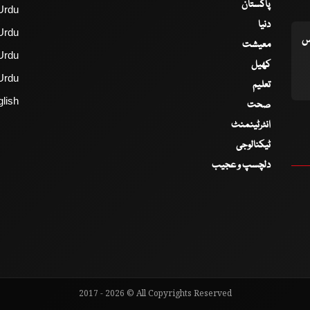
پاکستان
Urdu
دنیا
Urdu
اس
معیشت
Urdu
کھیل
Urdu
تعلیم
lish
صحت
انٹرٹینمنٹ
ٹیکنالوجی
دلچسپ و عجیب
2017 - 2026 © All Copyrights Reserved