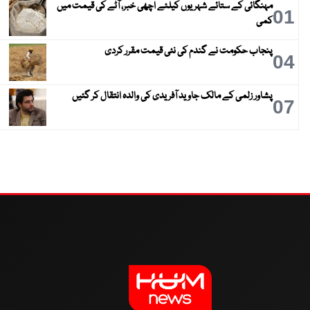
مہنگائی کے ستائے شہریوں کیلئے اچھی خبر، آٹے کی قیمت میں
01
کمی
پنجاب حکومت نے گندم کی نئی قیمت مقرر کردی
04
پشاور زلمی کے مالک جاوید آفریدی کی والدہ انتقال کر گئیں
07