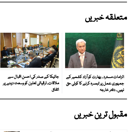
متعلقہ خبریں
جائیکا کے صدر کی احسن اقبال سے
الزامات مسترد ، بھارت کو آزاد کشمیر کے
ملاقات، ترقیاتی تعاون کو وسعت دینے پر
جمہوری عمل پر تبصرہ کرنے کا کوئی حق
اتفاق
نہیں ، دفتر خارجہ
مقبول ترین خبریں