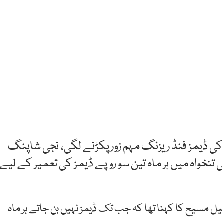
ڈیمز فنڈ ریزنگ مہم زور پکڑنے لگی، نجی شاپنگ
نخواہ میں ہر ماہ تین سو روپے ڈیمز کی تعمیر کے لیے
ئیل مسیح کا کہنا تھا کہ جب تک ڈیمز نہیں بن جاتے ہر ماہ