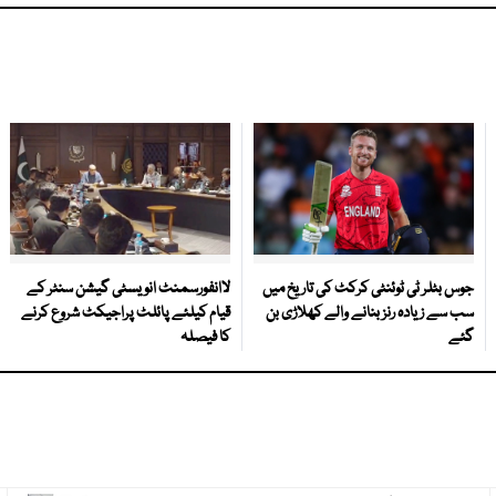
جوس بٹلر ٹی ٹوئنٹی کرکٹ کی تاریخ میں
لاانفورسمنٹ انویسٹی گیشن سنٹر کے
سب سے زیادہ رنز بنانے والے کھلاڑی بن
قیام کیلئے پائلٹ پراجیکٹ شروع کرنے
گئے
کا فیصلہ