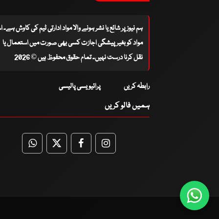
ہم نیوز پر شائع یا نشر ہونے والا مواد ادارتی ٹیم کی کاوش ہے۔ 
مواد کو بغیر پیشگی اجازت کسی بھی صورت میں استعمال یا
نقل کرنا درست نہیں۔ تمام حقوق محفوظ ہیں © 2026
رابطہ کریں
پرائیویسی پالیسی
ہمیں فالو کریں
WhatsApp
Twitter
Facebook
Facebook