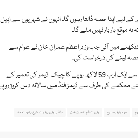
کے لیے اپنا حصہ ڈالتا رہوں گا۔ انہوں نے شہریوں سے اپیل
ہ موقع بار بار نہیں ملے گا۔
کھنے میں آئی جب وزیر اعظم عمران خان نے عوام سے
 حصہ لینے کی درخواست کی۔
آرمی چیف جنرل قمر جاوید باجوہ نے پاک فوج کی جانب سے ایک ارب 59 لاکھ روپے کا چیک ڈیمز کی تعمیر کے
اپنے محکمے کی طرف سے ڈیمز فنڈ میں سالانہ دس کروڑ روپ
م
سیموئیل مسیح
وزیر اعظم عمران خان
وفاقی وزیر ریلوے شیخ رشید احمد