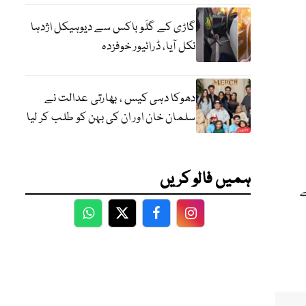
گاڑی کے گلَو باکس سے دیوہیکل اژدہا
نکل آیا، ڈرائیور خوفزدہ
دھوکا دہی کیس ، بھارتی عدالت نے
سلمان خان اور ان کی بہن کو طلب کر لیا
ہمیں فالو کریں
ے
WhatsApp
Twitter
Facebook
Facebook