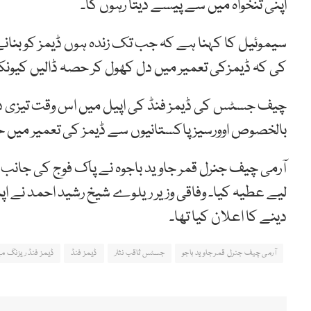
اپنی تنخواہ میں سے پیسے دیتا رہوں گا۔
سیموئیل کا کہنا ہے کہ جب تک زندہ ہوں ڈیمز کو بنانے 
کی کہ ڈیمزکی تعمیر میں دل کھول کر حصہ ڈالیں کیونکہ ی
چیف جسٹس کی ڈیمز فنڈ کی اپیل میں اس وقت تیزی دی
بالخصوص اوورسیز پاکستانیوں سے ڈیمز کی تعمیر میں
لیے عطیہ کیا۔ وفاقی وزیر ریلوے شیخ رشید احمد نے 
دینے کا اعلان کیا تھا۔
آرمی چیف جنرل قمر جاوید باجو
جسٹس ثاقب نثار
ڈیمز فنڈ
ڈیمز فنڈ ریزنگ مہ