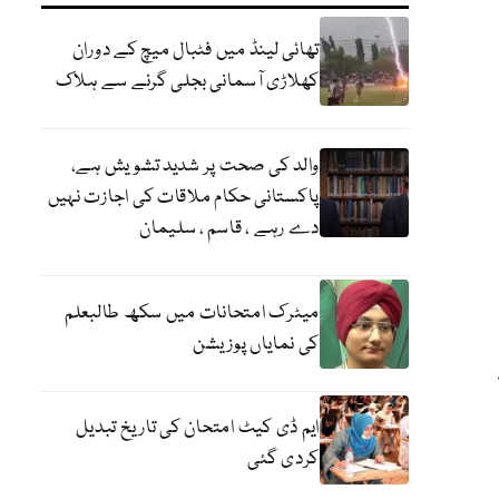
تھائی لینڈ میں فٹبال میچ کے دوران
کھلاڑی آسمانی بجلی گرنے سے ہلاک
والد کی صحت پر شدید تشویش ہے،
پاکستانی حکام ملاقات کی اجازت نہیں
دے رہے ، قاسم ، سلیمان
میٹرک امتحانات میں سکھ طالبعلم
کی نمایاں پوزیشن
ایم ڈی کیٹ امتحان کی تاریخ تبدیل
کردی گئی