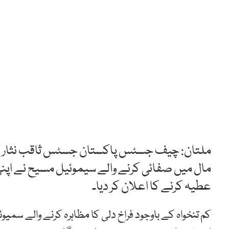
ملتان: چیف جسٹس پاکستان جسٹس ثاقب نثار کی 
مال میں صفائی کرنے والے سیموئیل مسیح نے اپنی ت
عطیہ کرنے کا اعلان کر دیا۔
کم تنخواہ کے باوجود فراخ دلی کا مظاہرہ کرنے والے سمیو