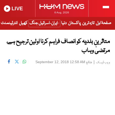
LIVE
6 Aug, 2026
صفحۂ اول
تازہ ترین
پاکستان
دنیا
ایران-اسرائیل جنگ
کھیل
انٹرٹینمنٹ
متاثرین بلدیہ کو انصاف فراہم کرنا اولین ترجیح ہے،
مرتضیٰ وہاب
|
شائع
September 12, 2018 12:58 AM
ویب ڈیسک