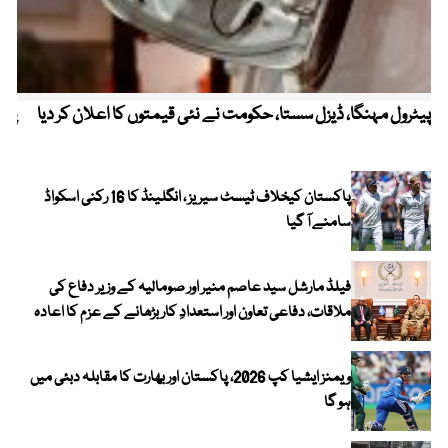
پیٹرول مہنگا، ڈیزل سستا، حکومت نے نئی قیمتوں کا اعلان کر دیا
پنج
پاکستان کیخلاف ٹیسٹ سیریز ، انگلینڈ کا 16 رکنی اسکواڈ
سامنے آ گیا
فیلڈ مارشل سید عاصم منیر اور صومالیہ کے وزیر دفاع کی
ملاقات، دفاعی تعاون اور استعدادِ کار بڑھانے کے عزم کا اعادہ
ویمنز ایشیا کپ 2026، پاکستان اور بھارت کا مقابلہ دبئی میں
ہو گا