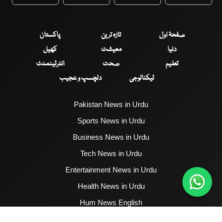
WhatsApp
Twitter
Facebook
Faceboo
صفحۂ اول
تازہ ترین
پاکستان
دنیا
معیشت
کھیل
تعلیم
صحت
انٹرٹینمنٹ
ٹیکنالوجی
دلچسپ و عجیب
Pakistan News in Urdu
Sports News in Urdu
Business News in Urdu
Tech News in Urdu
Entertainment News in Urdu
Health News in Urdu
Hum News English