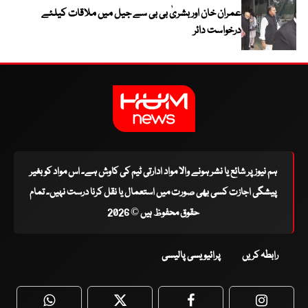
عمران خان اور بشریٰ بی بی سے جیل میں ملاقات کیلئے
درخواست دائر
ہم نیوز پر شائع یا نشر ہونے والا مواد ادارتی ٹیم کی کاوش ہے۔ اس مواد کو بغیر
پیشگی اجازت کسی بھی صورت میں استعمال یا نقل کرنا درست نہیں۔ تمام
حقوق محفوظ ہیں © 2026
رابطہ کریں
پرائیویسی پالیسی