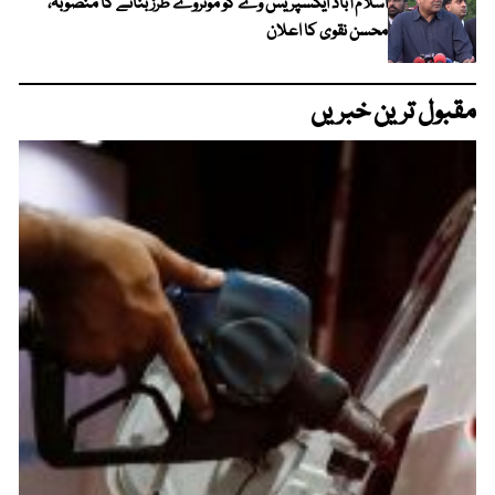
اسلام آباد ایکسپریس وے کو موٹروے طرز بنانے کا منصوبہ،
محسن نقوی کا اعلان
مقبول ترین خبریں