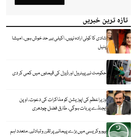
تازہ ترین خبریں
شادی کا کوئی ارادہ نہیں، اکیلی بے حد خوش ہوں، امیشا
پٹیل
حکومت نے پیٹرول اور ڈیزل کی قیمتوں میں کمی کر دی
وزیراعظم کی اپوزیشن کو مذاکرات کی دعوت، اوپن
ایجنڈے پر بات ہوگی، طارق فضل چودھری
بیوروکریسی میں بڑے پیمانے پر تقرر و تبادلے، متعدد اہم