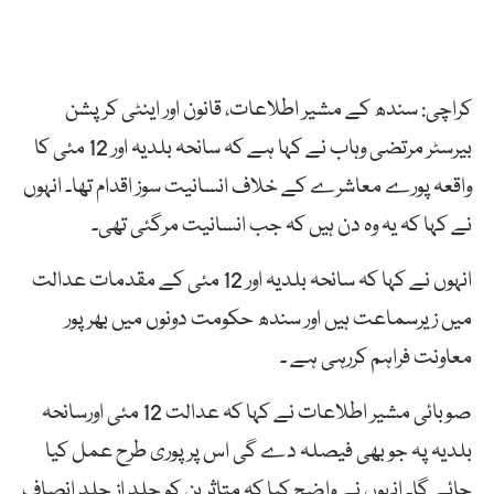
کراچی: سندھ کے مشیر اطلاعات، قانون اور اینٹی کرپشن
بیرسٹر مرتضی وہاب نے کہا ہے کہ سانحہ بلدیہ اور 12 مئی کا
واقعہ پورے معاشرے کے خلاف انسانیت سوز اقدام تھا۔ انہوں
نے کہا کہ یہ وہ دن ہیں کہ جب انسانیت مرگئی تھی۔
انہوں نے کہا کہ سانحہ بلدیہ اور 12 مئی کے مقدمات عدالت
میں زیرسماعت ہیں اور سندھ حکومت دونوں میں بھرپور
معاونت فراہم کررہی ہے ۔
صوبائی مشیر اطلاعات نے کہا کہ عدالت 12 مئی اورسانحہ
بلدیہ پہ جو بھی فیصلہ دے گی اس پر پوری طرح عمل کیا
جائے گا۔ انہوں نے واضح کیا کہ متاثرین کو جلد از جلد انصاف