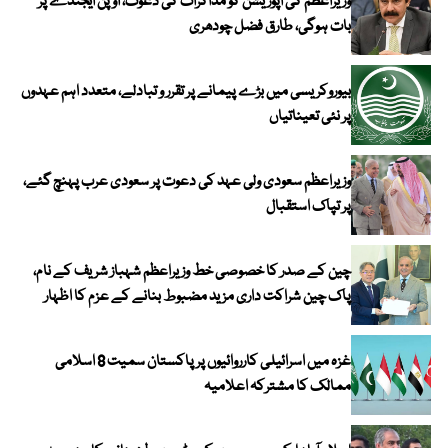
وزیراعظم کی اپوزیشن کو مذاکرات کی دعوت، اوپن ایجنڈے پر
بات ہوگی، طارق فضل چودھری
بیوروکریسی میں بڑے پیمانے پر تقرر و تبادلے، متعدد اہم عہدوں
پر نئی تعیناتیاں
وزیراعظم سعودی ولی عہد کی دعوت پر سعودی عرب پہنچ گئے،
پر تپاک استقبال
چین کے صدر کا خصوصی خط وزیراعظم شہباز شریف کے نام،
پاک چین شراکت داری مزید مضبوط بنانے کے عزم کا اظہار
غزہ میں اسرائیلی کارروائیوں پر پاکستان سمیت 8 اسلامی
ممالک کا مشترکہ اعلامیہ