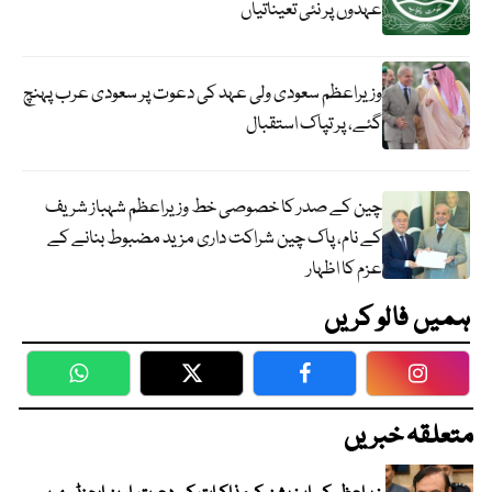
عہدوں پر نئی تعیناتیاں
وزیراعظم سعودی ولی عہد کی دعوت پر سعودی عرب پہنچ
گئے، پر تپاک استقبال
چین کے صدر کا خصوصی خط وزیراعظم شہباز شریف
کے نام، پاک چین شراکت داری مزید مضبوط بنانے کے
عزم کا اظہار
ہمیں فالو کریں
WhatsApp
Twitter
Facebook
Faceboo
متعلقہ خبریں