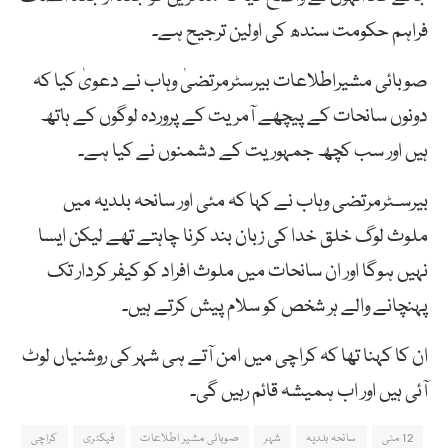
فراہم حکومت سندھ کی اولین ترجیح ہے۔
صوبائی مشیراطلاعات بیرسٹرمرتضیٰ وہاب نے دعویٰ کیا کہ
دونوں سانحات کے پیچھے آمریت کے پروردہ لوگوں کے ہاتھ
ہیں اور سب کچھ جمہوریت کے دشمنوں نے کیا ہے۔
بیرسـٹرمرتضی وہاب نے کہا کہ مئی اور سانحہ بلدیہ میں
ملوث لوگ خلق خدا کی زبان بند کرنا چاہتے تھے لیکن ایسا
نہیں ہوگا اور ان سانحات میں ملوث افراد کو کیفر کردار تک
پہنچانے والے ہر شخص کو سلام پیش کرتے ہیں۔
ان کا کہنا تھا کہ کراچی میں امن آتے ہی شہر کی روشنیاں لوٹ
آئی ہیں اور اب ہمیشہ قائم رہیں گی۔
12 مئی
سانحہ بلدیہ
شہر
صوبائی مشیر اطلاعات
فیکٹری
کراچی