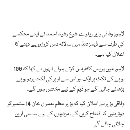
لاہور: وفاقی وزیر ریلوے شیخ رشید احمد نے اپنے محکمے
کی طرف سے ڈیمز فنڈ میں سالانہ دس کروڑ روپے دینے کا
اعلان کیا ہے۔
لاہور میں پریس کانفرنس کرتے ہوئے انہوں نے کہا کہ 100
روپے کے ٹکٹ پر ایک اور اس سے اوپر کی ٹکٹ پردو روپے
بڑھائے جائیں گے جو ڈیم کے لیے مختص ہوں گے۔
وفاقی وزیر نے اعلان کیا کہ وزیراعظم عمران خان 14 ستمبرکو
دوٹرینوں کا افتتاح کریں گے، مزدوروں کے لیے سستی ٹرین
چلائی جائے گی۔