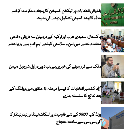
بلدیاتی انتخابات پرالیکشن کمیشن کا پنجاب حکومت کو اہم
خط، کابینہ کمیٹی تشکیل دینے کی ہدایت
پاکستان، سعودی عرب اور ترکیہ کے درمیان سہ فریقی دفاعی
معاہدہ، خطے میں امن و سلامتی کیلئے اہم قدم ہے، وزیراعظم
ملک سے فرار ہونے کی خبریں بےبنیاد ہیں، راول شرجیل میمن
آزاد کشمیر انتخابات کا تیسرا مرحلہ؛ 4 حلقوں میں ووٹنگ کے
بعد نتائج کا سلسلہ جاری
ورلڈ کپ 2027 کے نئے فارمیٹ پر اسکاٹ لینڈ اور نیدرلینڈز کا
آئی سی سی سے سخت احتجاج