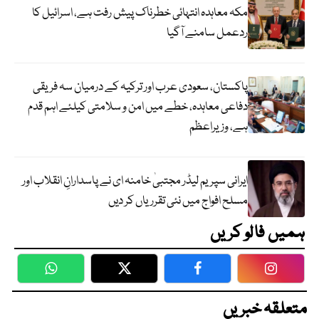
مکہ معاہدہ انتہائی خطرناک پیش رفت ہے، اسرائیل کا
ردعمل سامنے آگیا
پاکستان، سعودی عرب اور ترکیہ کے درمیان سہ فریقی
دفاعی معاہدہ، خطے میں امن و سلامتی کیلئے اہم قدم
ہے، وزیراعظم
ایرانی سپریم لیڈر مجتبیٰ خامنہ ای نے پاسدارانِ انقلاب اور
مسلح افواج میں نئی تقرریاں کر دیں
ہمیں فالو کریں
WhatsApp
Twitter
Facebook
Faceboo
متعلقہ خبریں