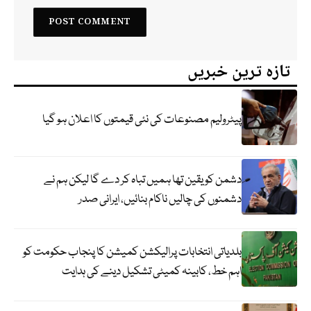
تازہ ترین خبریں
پیٹرولیم مصنوعات کی نئی قیمتوں کا اعلان ہو گیا
دشمن کو یقین تھا ہمیں تباہ کر دے گا لیکن ہم نے
دشمنوں کی چالیں ناکام بنائیں، ایرانی صدر
بلدیاتی انتخابات پرالیکشن کمیشن کا پنجاب حکومت کو
اہم خط، کابینہ کمیٹی تشکیل دینے کی ہدایت