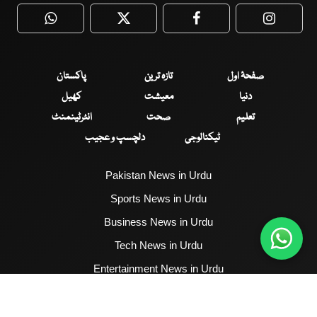
WhatsApp
Twitter
Facebook
Faceboo
صفحۂ اول
تازہ ترین
پاکستان
دنیا
معیشت
کھیل
تعلیم
صحت
انٹرٹینمنٹ
ٹیکنالوجی
دلچسپ و عجیب
Pakistan News in Urdu
Sports News in Urdu
Business News in Urdu
Tech News in Urdu
Entertainment News in Urdu
Health News in Urdu
Hum News English