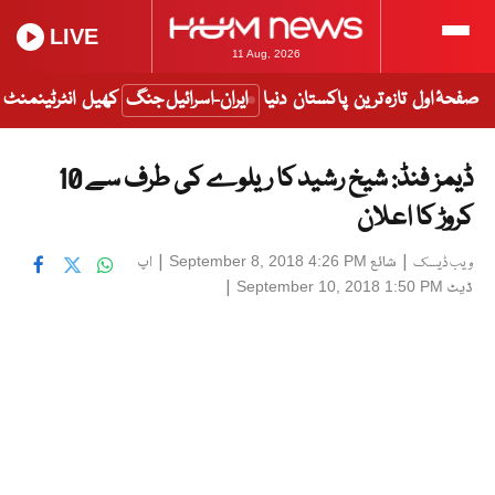
LIVE
11 Aug, 2026
صفحۂ اول
تازہ ترین
پاکستان
دنیا
ایران-اسرائیل جنگ
کھیل
انٹرٹینمنٹ
ڈیمز فنڈ: شیخ رشید کا ریلوے کی طرف سے 10
کروڑ کا اعلان
|
شائع
|
اپ
September 8, 2018 4:26 PM
ویب ڈیسک
ڈیٹ
|
September 10, 2018 1:50 PM