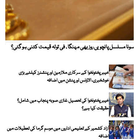
سونا مسلسل پانچویں روز بھی مہنگا ، فی تولہ قیمت کتنی ہو گئی؟
کولم
خیبرپختونخوا کے سرکاری ملازمین اور پنشنرز کیلئے بڑی
خوشخبری، الاؤنس اور پنشن میں اضافہ
خیبر پختونخوا کی تحصیل غازی صوبہ پنجاب میں شامل؟
حقیقت کیا ہے؟
آزاد کشمیر کے تعلیمی اداروں میں موسم گرما کی تعطیلات میں
اضافہ