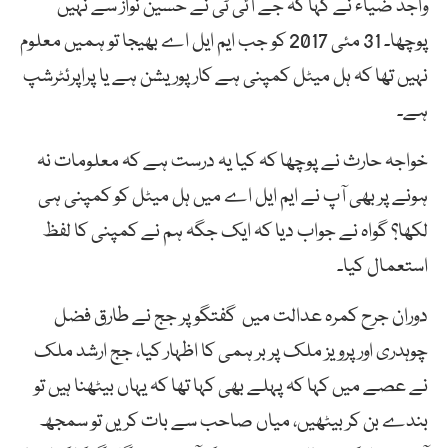
واجد ضیاء نے کہا کہ جے آئی ٹی نے حسین نواز سے نہیں
پوچھا۔ 31 مئی 2017 کو جب ایم ایل اے بھیجا تو ہمیں معلوم
نہیں تھا کہ ہل میٹل کمپنی ہے کارپوریشن ہے یا پراپرئٹرشپ
ہے۔
خواجہ حارث نے پوچھا کہ کیا یہ درست ہے کہ معلومات نہ
ہونے پر بھی آپ نے ایم ایل اے میں ہل میٹل کو کمپنی ہی
لکھا؟ گواہ نے جواب دیا کہ ایک جگہ ہم نے کمپنی کا لفظ
استعمال کیا۔
دوران جرح کمرہ عدالت میں گفتگو پر جج نے طارق فضل
چوہدری اور پرویز ملک پر بر ہمی کا اظہار کیا، جج ارشد ملک
نے عصے میں کہا کہ پہلے بھی کہا تھا کہ یہاں بیٹھنا ہیں تو
بندے بن کر بیٹھیں، میاں صاحب سے بات کریں تو سمجھ