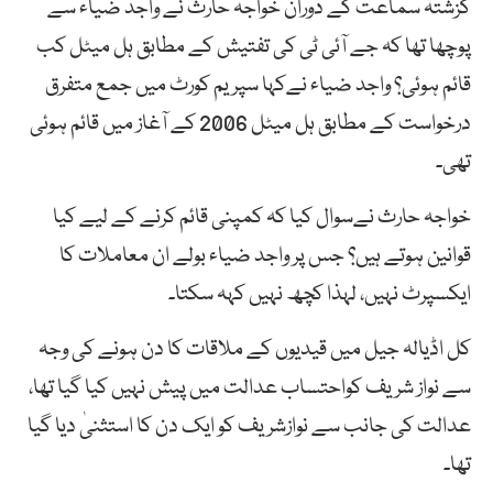
گزشتہ سماعت کے دوران خواجہ حارث نے واجد ضیاء سے
پوچھا تھا کہ جے آئی ٹی کی تفتیش کے مطابق ہل میٹل کب
قائم ہوئی؟ واجد ضیاء نےکہا سپریم کورٹ میں جمع متفرق
درخواست کے مطابق ہل میٹل 2006 کے آغاز میں قائم ہوئی
تھی۔
خواجہ حارث نےسوال کیا کہ کمپنی قائم کرنے کے لیے کیا
قوانین ہوتے ہیں؟ جس پر واجد ضیاء بولے ان معاملات کا
ایکسپرٹ نہیں، لہذا کچھ نہیں کہہ سکتا۔
کل اڈیالہ جیل میں قیدیوں کے ملاقات کا دن ہونے کی وجہ
سے نواز شریف کواحتساب عدالت میں پیش نہیں کیا گیا تھا،
عدالت کی جانب سے نوازشریف کو ایک دن کا استثنیٰ دیا گیا
تھا۔