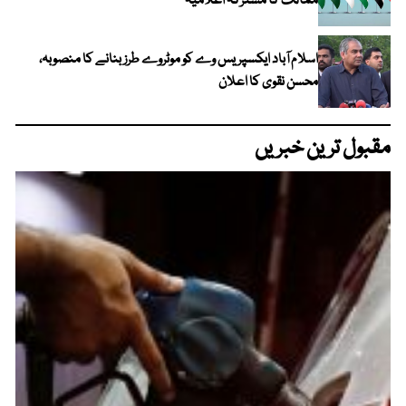
ممالک کا مشترکہ اعلامیہ
اسلام آباد ایکسپریس وے کو موٹروے طرز بنانے کا منصوبہ،
محسن نقوی کا اعلان
مقبول ترین خبریں