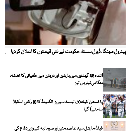
پیٹرول مہنگا، ڈیزل سستا، حکومت نے نئی قیمتوں کا اعلان کر دیا
پنج
آئندہ 48 گھنٹوں میں بارشوں اور دریاؤں میں طغیانی کا خدشہ،
ہنگامی تیاریاں تیز
پاکستان کیخلاف ٹیسٹ سیریز ، انگلینڈ کا 16 رکنی اسکواڈ
سامنے آ گیا
فیلڈ مارشل سید عاصم منیر اور صومالیہ کے وزیر دفاع کی