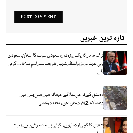
تازہ ترین خبریں
ترک صدر کا ایک روزہ دورہ سعودی عرب کا اعلان، سعودی
ولی عہد اور وزیراعظم شہباز شریف سے اہم ملاقات کریں
گے
دمشق کے نواحی علاقے جرمانہ میں منی بس میں
دھماکہ، 2 افراد جاں بحق، متعدد زخمی
شادی کا کوئی ارادہ نہیں، اکیلی بے حد خوش ہوں، امیشا