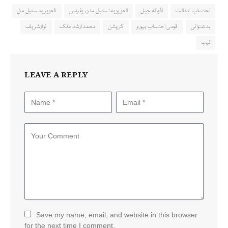
احتساب عدالت
اڈیالہ جیل
العزیزیہ اسٹیل ملز ریفرنس
العزیزیہ سٹیل مل
بدعنوانی
قومی احتساب بیورو
کرپشن
محمدارشد ملک
نوازشریف
نیب
LEAVE A REPLY
Save my name, email, and website in this browser
for the next time I comment.