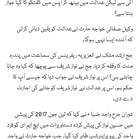
آتی ہے لیکن عدالت میں بیٹھ کر آپس میں گفتگو کا کیا جواز
بنتا ہے؟
وکیل صفائی خواجہ حارث نےعدالت کو یقین دہانی کرائی
کہ آئندہ ایسا نہیں ہوگا۔
جج ارشد ملک نے العزیزیہ ریفرینس کی سماعت میں پندرہ
منٹ کا وقفہ کر دیا، جج نے نواز شریف سے پوچھا کہ کیا وہ جانا
چاہتے ہی؟ اس پر نواز شریف نے جواب دیا کہ جیسے آپ کا
حکم ہو۔ اس پر عدالت نے نواز شریف کو جانے کی اجازت
دے دی۔
دوران جرح واجد ضیا ء نے کہا کہ تین جون 2017 کی پیشی
میں حسین نواز کی پیش کردہ دستاویزات میں ایچ ایم ای کو فرد
واحد کی پروپرایٹرشپ ظاہر کیا گیا۔ جب خواجہ حارث نے واجد