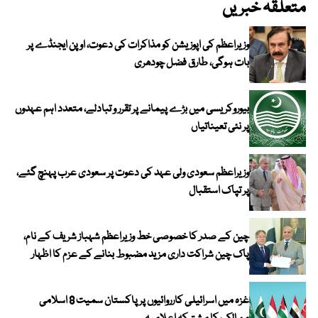
متعلقہ خبریں
وزیراعظم کی اپوزیشن کو مذاکرات کی دعوت، اوپن ایجنڈے پر
بات ہوگی، طارق فضل چودھری
بیوروکریسی میں بڑے پیمانے پر تقرر و تبادلے، متعدد اہم عہدوں
پر نئی تعیناتیاں
وزیراعظم سعودی ولی عہد کی دعوت پر سعودی عرب پہنچ گئے،
پر تپاک استقبال
چین کے صدر کا خصوصی خط وزیراعظم شہباز شریف کے نام،
پاک چین شراکت داری مزید مضبوط بنانے کے عزم کا اظہار
غزہ میں اسرائیلی کارروائیوں پر پاکستان سمیت 8 اسلامی