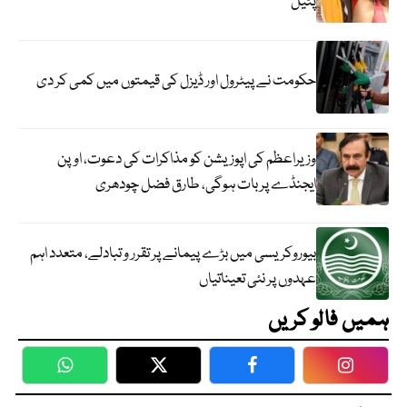
پٹیل
حکومت نے پیٹرول اور ڈیزل کی قیمتوں میں کمی کر دی
وزیراعظم کی اپوزیشن کو مذاکرات کی دعوت، اوپن
ایجنڈے پر بات ہوگی، طارق فضل چودھری
بیوروکریسی میں بڑے پیمانے پر تقرر و تبادلے، متعدد اہم
عہدوں پر نئی تعیناتیاں
ہمیں فالو کریں
WhatsApp
Twitter
Facebook
Faceboo