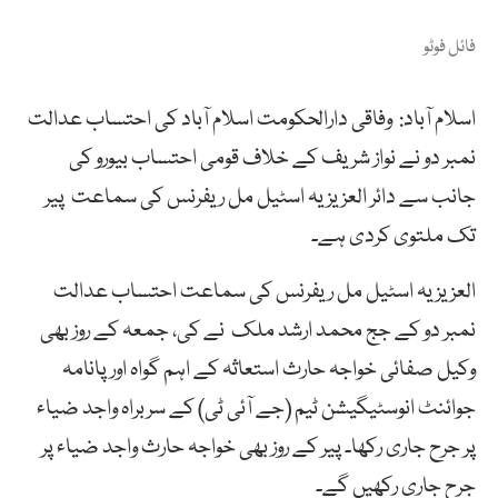
فائل فوٹو
اسلام آباد: وفاقی دارالحکومت اسلام آباد کی احتساب عدالت
نمبر دو نے نواز شریف کے خلاف قومی احتساب بیورو کی
جانب سے دائر العزیزیہ اسٹیل مل ریفرنس کی سماعت پیر
تک ملتوی کردی ہے۔
العزیزیہ اسٹیل مل ریفرنس کی سماعت احتساب عدالت
نمبر دو کے جج محمد ارشد ملک نے کی، جمعہ کے روز بھی
وکیل صفائی خواجہ حارث استعاثہ کے اہم گواہ اور پانامہ
جوائنٹ انوسٹیگیشن ٹیم (جے آئی ٹی) کے سربراہ واجد ضیاء
پر جرح جاری رکھا۔ پیر کے روز بھی خواجہ حارث واجد ضیاء پر
جرح جاری رکھیں گے۔