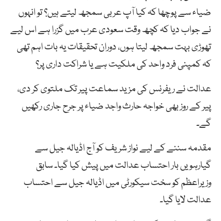
ضیاء سے پوچھا کہ کیا آپ عربی سمجھ لیتے ہیں؟ تو انہوں
نے جواب دیا کہ کچھ وقت سعودی عرب میں گزرا ہے اس لیے
تھوڑی بہت سمجھ لیتا ہوں، دوران تحقیقات یہ بات اہم تھی
کہ کمپنی فرد واحد کی ملکیت ہے یا شراکت داری پر؟
عدالت نے ریفرنس کی مزید سماعت پیر تک ملتوی کر دی،
پیر کے روز بھی خواجہ حارث واجد ضیاء پر جرح جاری رکھیں
گے۔
مقدمہ سننے کے لیے نواز شریف کو آج اڈیالہ جیل سے
گیارہویں بار احتساب عدالت میں پیش کیا گیا۔ سابق
وزیراعظم کو سخت سیکورٹی میں اڈیالہ جیل سے احتساب
عدالت لایا گیا۔