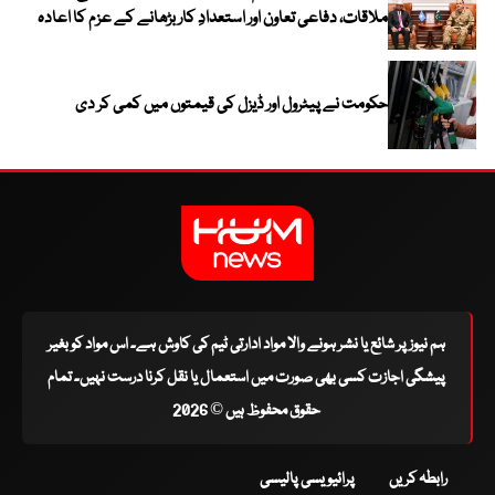
ملاقات، دفاعی تعاون اور استعدادِ کار بڑھانے کے عزم کا اعادہ
حکومت نے پیٹرول اور ڈیزل کی قیمتوں میں کمی کر دی
ہم نیوز پر شائع یا نشر ہونے والا مواد ادارتی ٹیم کی کاوش ہے۔ اس مواد کو بغیر
پیشگی اجازت کسی بھی صورت میں استعمال یا نقل کرنا درست نہیں۔ تمام
حقوق محفوظ ہیں © 2026
رابطہ کریں
پرائیویسی پالیسی