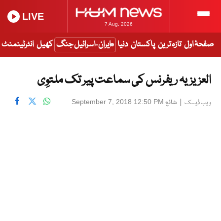
LIVE
7 Aug, 2026
صفحۂ اول
تازہ ترین
پاکستان
دنیا
ایران-اسرائیل جنگ
کھیل
انٹرٹینمنٹ
العزیزیہ ریفرنس کی سماعت پیر تک ملتوِی
|
شائع
September 7, 2018 12:50 PM
ویب ڈیسک