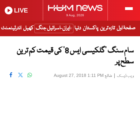
LIVE
9 Aug, 2026
صفحۂ اول
تازہ ترین
پاکستان
دنیا
ایران-اسرائیل جنگ
کھیل
انٹرٹینمنٹ
سام سنگ ‘گلکیسی ایس 8’ کی قیمت کم ترین
سطح پر
|
شائع
August 27, 2018 1:11 PM
ویب ڈیسک