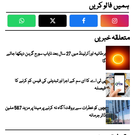
ہمیں فالو کریں
WhatsApp
Twitter
Facebook
Faceboo
متعلقہ خبریں
برطانیہ اور آئرلینڈ میں 27 سال بعد نایاب سورج گرہن دیکھا جائے
گا
پی ٹی اے کا ای سم کے اجرا اور تبدیلی کی فیس کم کرنے کا
فیصلہ
بچوں کو خطرات سے بروقت آگاہ نہ کرنے پر میٹا پر مزید 567 ملین
ڈالر جرمانہ