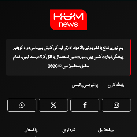
ہم نیوز پر شائع یا نشر ہونے والا مواد ادارتی ٹیم کی کاوش ہے۔ اس مواد کو بغیر
پیشگی اجازت کسی بھی صورت میں استعمال یا نقل کرنا درست نہیں۔ تمام
حقوق محفوظ ہیں © 2026
رابطہ کریں
پرائیویسی پالیسی
WhatsApp
Twitter
Facebook
Faceboo
صفحۂ اول
تازہ ترین
پاکستان