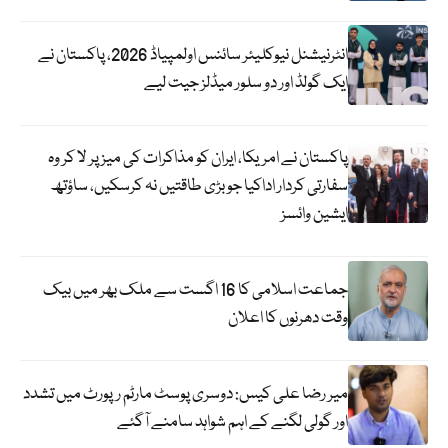
انٹرنیشنل نیوکلیئر سائنس اولمپیاڈ 2026، پاکستان نے
ایک گولڈ اور دو سلور میڈلز جیت لیے
پاکستان نے امریکا، ایران کو مذاکرات کی میز پر لا کر وہ
سفارتی کردار اداکیا جو بڑی طاقتیں نہ کرسکیں، ساؤتھ
ایشین وائسز
جماعت اسلامی کا 16 اگست سے ملک بھر میں بیک
وقت دھرنوں کا اعلان
میر رضا علی کیس: دوسری پوسٹ مارٹم رپورٹ میں تشدد
اور گولی لگنے کے اہم شواہد سامنے آگئے