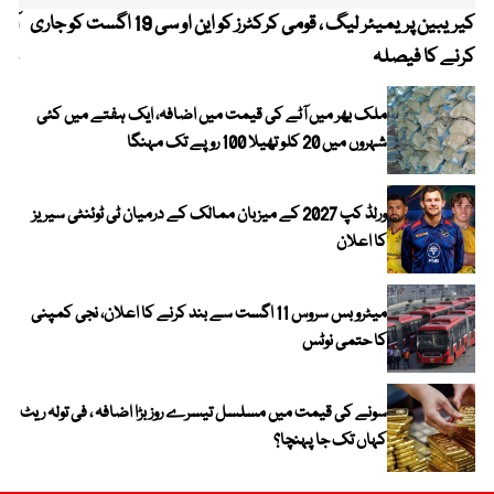
کیریبین پریمیئر لیگ ، قومی کرکٹرز کو این او سی 19 اگست کو جاری
آز
کرنے کا فیصلہ
چھی
ملک بھر میں آٹے کی قیمت میں اضافہ، ایک ہفتے میں کئی
شہروں میں 20 کلو تھیلا 100 روپے تک مہنگا
ورلڈ کپ 2027 کے میزبان ممالک کے درمیان ٹی ٹوئنٹی سیریز
کا اعلان
میٹرو بس سروس 11 اگست سے بند کرنے کا اعلان، نجی کمپنی
کا حتمی نوٹس
سونے کی قیمت میں مسلسل تیسرے روز بڑا اضافہ ، فی تولہ ریٹ
کہاں تک جا پہنچا؟