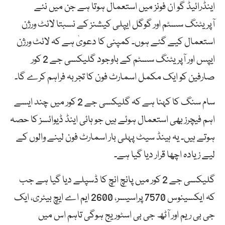
اینڈرائیڈ گو ان فونز میں استعمال ہوتا ہے جن میں نئے
آپریٹنگ سسٹم اور گوگل ایپلی کیشنز کے نسبتا لائٹ ورژن
استعمال کیے گئے ہوں۔ کمپنی کا دعویٰ ہے کہ لائٹ ورژن
ایپس اور آپریٹنگ سسٹم کے باوجود گلیکسی جے 2 کور
صارفین کو ایک مکمل اسمارٹ فون کا تجربہ فراہم کرے گا۔
سام سنگ کا کہنا ہے کہ گلیکسی جے 2 کور میں چند ایسے
اہم فیچرز بھی استعمال ہوئے ہیں جو ہائی اینڈ ڈیوائسز کا حصہ
ہوتے ہیں۔ یہ ہینڈ سیٹ پہلی بار اسمارٹ فون لینے والوں کے
لیے زیادہ اچھا قرار دیا گیا ہے۔
گلیکسی جے 2 کور میں پانچ انچ کا ڈسپلے دیا گیا ہے جب
کہ ایکسینوس 7570 پراسیسر، 2600 ایم اے ایچ بیٹری، ایک
جی بی ریم اور آٹھ جی بی اسٹوریج ہوگی تاہم اس میں