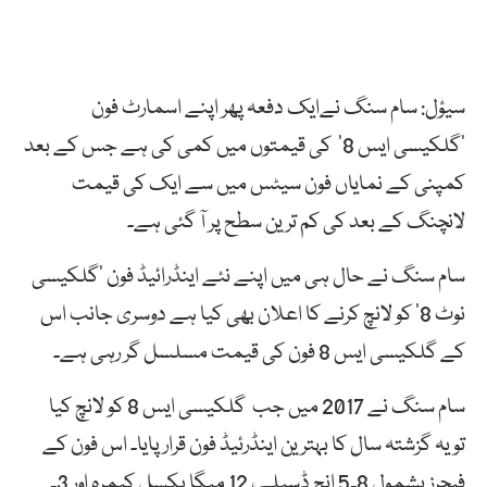
سیؤل: سام سنگ نےایک دفعہ پھر اپنے اسمارٹ فون
‘گلکیسی ایس 8’ کی قیمتوں میں کمی کی ہے جس کے بعد
کمپنی کے نمایاں فون سیٹس میں سے ایک کی قیمت
لانچنگ کے بعد کی کم ترین سطح پر آ گئی ہے۔
سام سنگ نے حال ہی میں اپنے نئے اینڈرائیڈ فون ‘گلکیسی
نوٹ 8’ کو لانچ کرنے کا اعلان بھی کیا ہے دوسری جانب اس
کے گلکیسی ایس 8 فون کی قیمت مسلسل گر رہی ہے۔
سام سنگ نے 2017 میں جب گلکیسی ایس 8 کو لانچ کیا
تویہ گزشتہ سال کا بہترین اینڈرئیڈ فون قرار پایا۔ اس فون کے
فیچرز بشمول 8۔5 انچ ڈسپلے، 12 میگا پکسل کیمرہ اور 3۔