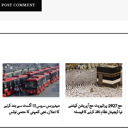
حج 2027: پرائیویٹ حج آپریشن کیلئے
میٹرو بس سروس 11 اگست سے بند کرنے
نیا ڈیجیٹل نظام نافذ کرنے کا فیصلہ
کا اعلان، نجی کمپنی کا حتمی نوٹس