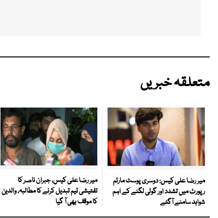
متعلقہ خبریں
میر رضا علی کیس، جبران ناصر کا
میر رضا علی کیس: دوسری پوسٹ مارٹم
تفتیشی ٹیم تبدیل کرنے کا مطالبہ، والدین
رپورٹ میں تشدد اور گولی لگنے کے اہم
کا موقف بھی آ گیا
شواہد سامنے آگئے