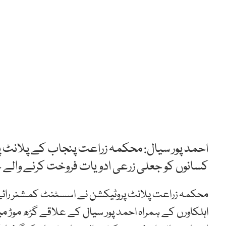
احمد پور سیال: محکمہ زراعت پنجاب کے پلانٹ پ
کسانوں کو جعلی زرعی ادویات فروخت کرنے والے چار
محکمہ زراعت پلانٹ پروٹیکشن نے اسسٹنٹ کمشنر رائے م
اہلکاورں کے ہمراہ احمد پور سیال کے علاقے گڑھ موڑ 