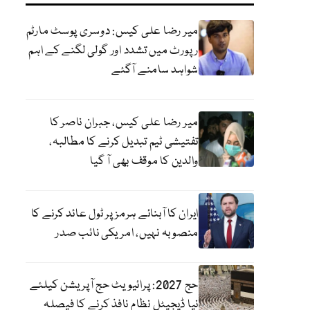
میر رضا علی کیس: دوسری پوسٹ مارٹم
رپورٹ میں تشدد اور گولی لگنے کے اہم
شواہد سامنے آگئے
میر رضا علی کیس، جبران ناصر کا
تفتیشی ٹیم تبدیل کرنے کا مطالبہ،
والدین کا موقف بھی آ گیا
ایران کا آبنائے ہرمز پر ٹول عائد کرنے کا
منصوبہ نہیں، امریکی نائب صدر
حج 2027: پرائیویٹ حج آپریشن کیلئے
نیا ڈیجیٹل نظام نافذ کرنے کا فیصلہ