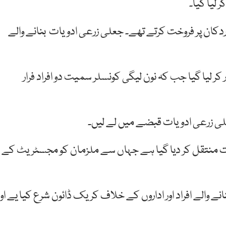
 لیا گیا۔
وردکان پر فروخت کرتے تھے۔ جعلی زرعی ادویات بنانے والے
ر لیا گیا جب کہ نون لیگی کونسلر سمیت دو افراد فرار
لی زرعی ادویات قبضے میں لے لیں۔
ات منتقل کر دیا گیا ہے جہاں سے ملزمان کو مجسٹریٹ کے
 والے افراد اور اداروں کے خلاف کریک ڈائون شرع کیا یے اور