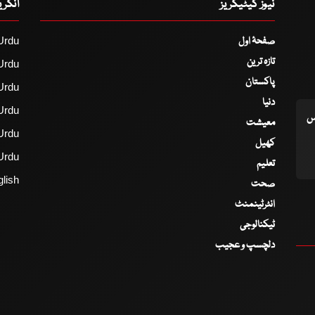
نیوز کیٹیگریز
انگر
صفحۂ اول
Urdu
تازہ ترین
Urdu
پاکستان
Urdu
دنیا
Urdu
اس
معیشت
Urdu
کھیل
Urdu
تعلیم
lish
صحت
انٹرٹینمنٹ
ٹیکنالوجی
دلچسپ و عجیب