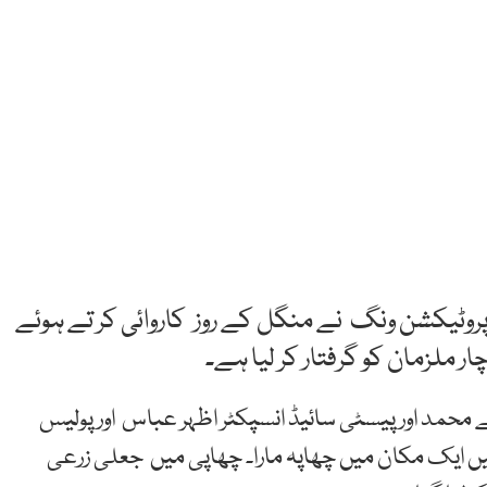
روٹیکشن ونگ نے منگل کے روز کاروائی کر تے ہوئے
 ملزمان کو گرفتار کر لیا ہے۔
حمد اور پیسٹی سائیڈ انسپکٹر اظہر عباس اور پولیس
میں ایک مکان میں چھاپہ مارا۔ چھاپی میں جعلی زرعی