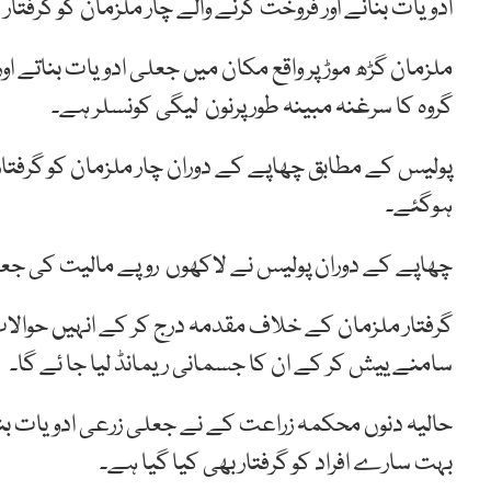
ادویات بنانے اور فروخت کرنے والے چار ملزمان کو گرفتار کر
ملزمان گڑھ موڑ پر واقع مکان میں جعلی ادویات بناتے ا
گروہ کا سرغنہ مبینہ طور پرنون لیگی کونسلر ہے۔
پولیس کے مطابق چھاپے کے دوران چار ملزمان کو گرفتار ک
ہوگئے۔
چھاپے کے دوران پولیس نے لاکھوں روپے مالیت کی جع
گرفتار ملزمان کے خلاف مقدمہ درج کر کے انہیں حوال
سامنے ییش کر کے ان کا جسمانی ریمانڈ لیا جا ئے گا۔
حالیہ دنوں محکمہ زراعت کے نے جعلی زرعی ادویات بنانے
بہت سارے افراد کو گرفتار بھی کیا گیا ہے۔