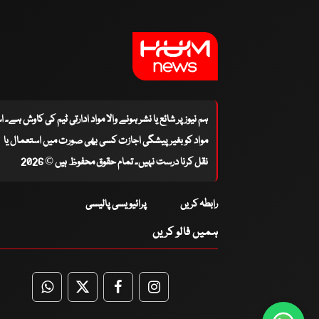
ہم نیوز پر شائع یا نشر ہونے والا مواد ادارتی ٹیم کی کاوش ہے۔ 
مواد کو بغیر پیشگی اجازت کسی بھی صورت میں استعمال یا
نقل کرنا درست نہیں۔ تمام حقوق محفوظ ہیں © 2026
رابطہ کریں
پرائیویسی پالیسی
ہمیں فالو کریں
WhatsApp
Twitter
Facebook
Facebook