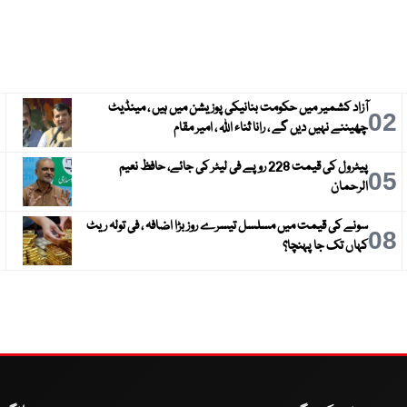
آزاد کشمیر میں حکومت بنانیکی پوزیشن میں ہیں ، مینڈیٹ
3
02
چھیننے نہیں دیں گے ، رانا ثناء اللہ ، امیر مقام
پیٹرول کی قیمت 228 روپے فی لیٹر کی جائے، حافظ نعیم
6
05
الرحمان
سونے کی قیمت میں مسلسل تیسرے روز بڑا اضافہ ، فی تولہ ریٹ
9
08
کہاں تک جا پہنچا؟