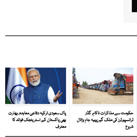
حکومت سے مذاکرات ناکام، گڈز
پاک سعودی ترکیہ دفاعی معاہدہ، بھارت
ٹرانسپورٹرز کی ملک گیر پہیہ جام ہڑتال
بھی پاکستان کے اسٹریٹجک فوائد کا
شروع
معترف