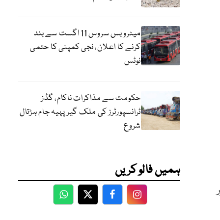
میٹرو بس سروس 11 اگست سے بند
کرنے کا اعلان، نجی کمپنی کا حتمی
نوٹس
حکومت سے مذاکرات ناکام، گڈز
ٹرانسپورٹرز کی ملک گیر پہیہ جام ہڑتال
شروع
ہمیں فالو کریں
WhatsApp
Twitter
Facebook
Facebook