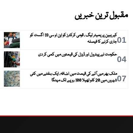
مقبول ترین خبریں
کیریبین پریمیئر لیگ ، قومی کرکٹرز کو این او سی 19 اگست کو
01
جاری کرنے کا فیصلہ
حکومت نے پیٹرول اور ڈیزل کی قیمتوں میں کمی کر دی
04
ملک بھر میں آٹے کی قیمت میں اضافہ، ایک ہفتے میں کئی
07
شہروں میں 20 کلو تھیلا 100 روپے تک مہنگا