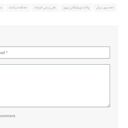
احمد پور سیال
پلانٹ پروٹیکشن بیورو
علی زرعی ادویات
محکمہ زراعت
مح
 comment.