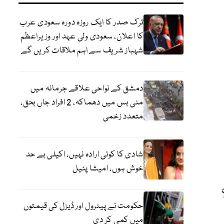
ترک صدر کا ایک روزہ دورہ سعودی عرب
کا اعلان، سعودی ولی عہد اور وزیراعظم
شہباز شریف سے اہم ملاقات کریں گے
دمشق کے نواحی علاقے جرمانہ میں
منی بس میں دھماکہ، 2 افراد جاں بحق،
متعدد زخمی
شادی کا کوئی ارادہ نہیں، اکیلی بے حد
خوش ہوں، امیشا پٹیل
حکومت نے پیٹرول اور ڈیزل کی قیمتوں
میں کمی کر دی