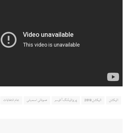
الیکشن
الیکشن 2018
پریزائیڈنگ آفیسر
صوبائی اسمبلی
عام انتخابات