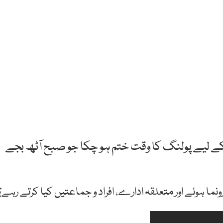
 کے لیے پولنگ کا وقت ختم ہو چکا جو صبح آٹھ بجے
نما ہوئے اور متعلقہ ادارے، افراد و جماعتیں کیا کرتے رہے؟