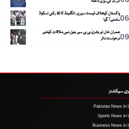
کرے گی، وزیر داخلہ
پاکستان کیخلاف ٹیسٹ سیریز ، انگلینڈ کا 16 رکنی اسکواڈ
0
سامنے آ گیا
عمران خان اور بشریٰ بی بی سے جیل میں ملاقات کیلئے
0
درخواست دائر
یزی سیکشنز
Pakistan News in 
Sports News in 
Business News in 