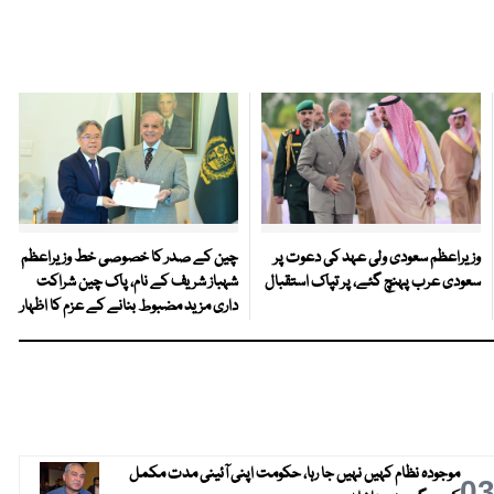
وزیراعظم سعودی ولی عہد کی دعوت پر
چین کے صدر کا خصوصی خط وزیراعظم
سعودی عرب پہنچ گئے، پر تپاک استقبال
شہباز شریف کے نام، پاک چین شراکت
داری مزید مضبوط بنانے کے عزم کا اظہار
موجودہ نظام کہیں نہیں جا رہا، حکومت اپنی آئینی مدت مکمل
0