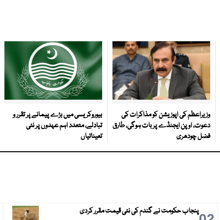
وزیراعظم کی اپوزیشن کو مذاکرات کی
بیوروکریسی میں بڑے پیمانے پر تقرر و
دعوت، اوپن ایجنڈے پر بات ہوگی، طارق
تبادلے، متعدد اہم عہدوں پر نئی
فضل چودھری
تعیناتیاں
پنجاب حکومت نے گندم کی نئی قیمت مقرر کردی
3
02