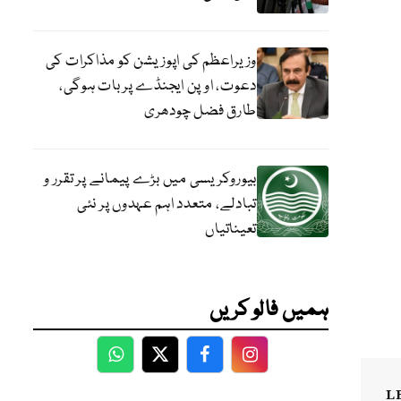
وزیراعظم کی اپوزیشن کو مذاکرات کی
دعوت، اوپن ایجنڈے پر بات ہوگی،
طارق فضل چودھری
بیوروکریسی میں بڑے پیمانے پر تقرر و
تبادلے، متعدد اہم عہدوں پر نئی
تعیناتیاں
ہمیں فالو کریں
WhatsApp
Twitter
Facebook
Facebook
L