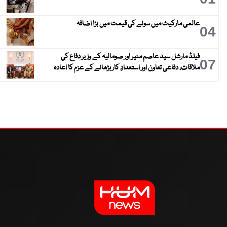
عالمی مارکیٹ میں سونے کی قیمت میں بڑا اضافہ
04
فیلڈ مارشل سید عاصم منیر اور صومالیہ کے وزیر دفاع کی
07
ملاقات، دفاعی تعاون اور استعدادِ کار بڑھانے کے عزم کا اعادہ