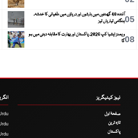
آئندہ 48 گھنٹوں میں بارشوں اور دریاؤں میں طغیانی کا خدشہ،
6
05
ہنگامی تیاریاں تیز
ویمنز ایشیا کپ 2026، پاکستان اور بھارت کا مقابلہ دبئی میں ہو
9
08
گا
نیوز کیٹیگریز
انگر
صفحۂ اول
Urdu
تازہ ترین
Urdu
پاکستان
Urdu