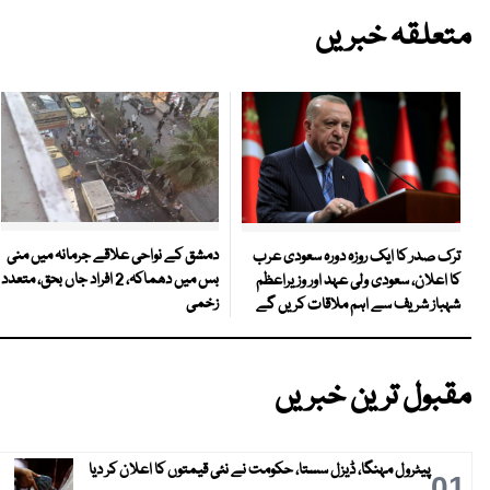
متعلقہ خبریں
دمشق کے نواحی علاقے جرمانہ میں منی
ترک صدر کا ایک روزہ دورہ سعودی عرب
بس میں دھماکہ، 2 افراد جاں بحق، متعدد
کا اعلان، سعودی ولی عہد اور وزیراعظم
زخمی
شہباز شریف سے اہم ملاقات کریں گے
مقبول ترین خبریں
پیٹرول مہنگا، ڈیزل سستا، حکومت نے نئی قیمتوں کا اعلان کر دیا
01