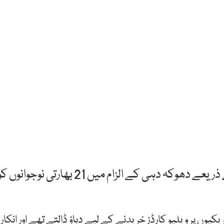
نئی دہلی: امریکی عدالت نے کال سینٹر سروسز کے ذریعے دھوکہ دہی کے الزام میں 21 بھارتی نوجوانوں
یوں پر ویلیو کارڈز خریدنے کے لیے دباؤ ڈالتے تھے اور انکار