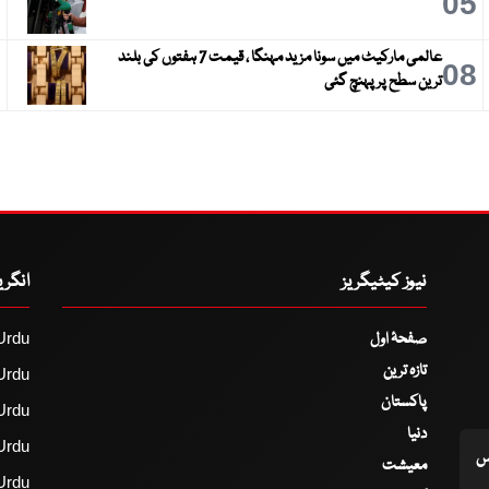
6
05
عالمی مارکیٹ میں سونا مزید مہنگا ، قیمت 7 ہفتوں کی بلند
9
08
ترین سطح پر پہنچ گئی
نیوز کیٹیگریز
انگر
صفحۂ اول
Urdu
تازہ ترین
Urdu
پاکستان
Urdu
دنیا
Urdu
اس
معیشت
Urdu