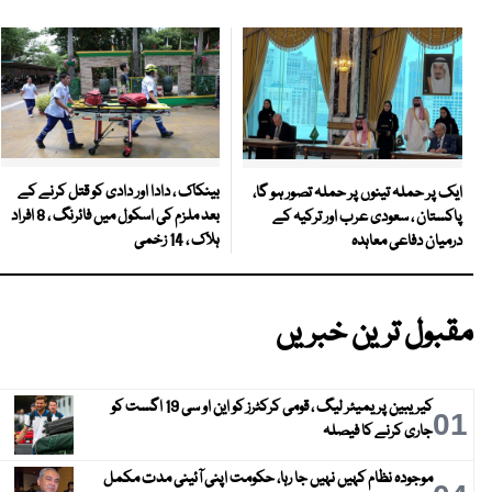
بینکاک ، دادا اور دادی کو قتل کرنے کے
ایک پر حملہ تینوں پر حملہ تصور ہو گا،
بعد ملزم کی اسکول میں فائرنگ ، 8 افراد
پاکستان ، سعودی عرب اور ترکیہ کے
ہلاک ، 14 زخمی
درمیان دفاعی معاہدہ
مقبول ترین خبریں
کیریبین پریمیئر لیگ ، قومی کرکٹرز کو این او سی 19 اگست کو
01
جاری کرنے کا فیصلہ
موجودہ نظام کہیں نہیں جا رہا، حکومت اپنی آئینی مدت مکمل