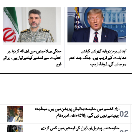
آبنائے ہرمز دوبارہ کھولنے کیلئے
جنگی صلاحیتوں میں اضافہ کر دیا ، ہر
معاہدے کے قریب ہیں ، جنگ جلد ختم
خطرے سے نمٹنے کیلئے تیار ہیں ، ایرانی
ہو جائے گی ، ڈونلڈ ٹرمپ
فوج
آزاد کشمیر میں حکومت بنانیکی پوزیشن میں ہیں ، مینڈیٹ
3
02
چھیننے نہیں دیں گے ، رانا ثناء اللہ ، امیر مقام
حکومت نے پیٹرول اور ڈیزل کی قیمتوں میں کمی کر دی