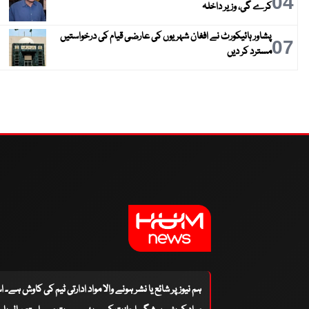
04
کرے گی، وزیر داخلہ
پشاور ہائیکورٹ نے افغان شہریوں کی عارضی قیام کی درخواستیں
07
مسترد کر دیں
ہم نیوز پر شائع یا نشر ہونے والا مواد ادارتی ٹیم کی کاوش ہے۔ 