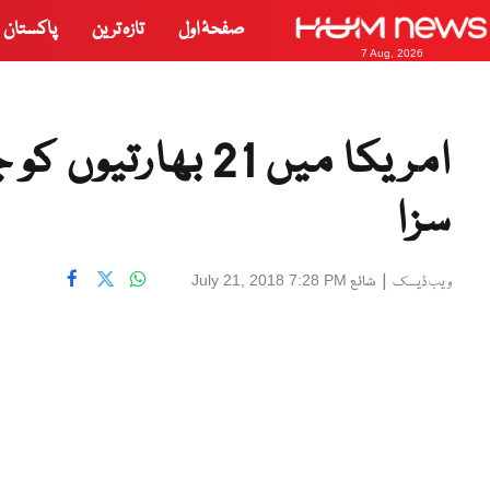
صفحۂ اول
تازہ ترین
پاکستان
7 Aug, 2026
امریکا میں 21 بھ
سزا
|
شائع
July 21, 2018 7:28 PM
ویب ڈیسک