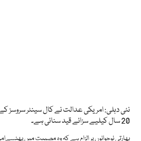
20 سال کیلیے سزائے قید سنائی ہے۔
بھارتی نوجوانوں پر الزام ہے کہ وہ مصیبت میں پھنسےامریک