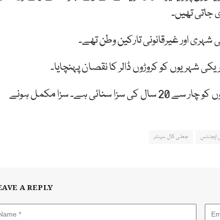
 جاتی تھیں۔
شہری اور غیرقانونی تارکین وطن تھے۔
کی شہریوں کو کروڑوں ڈالر کا نقصان پہنچایا۔
امریکی عدالت نےاسکینڈل میں ملوث 21 بھارتی نوجوانوں کو چار سے 20 سال کی سزا سنائی ہے۔ سزا مکمل ہونے
ی ایجنٹس
جعلی کال سینٹر
EAVE A REPLY