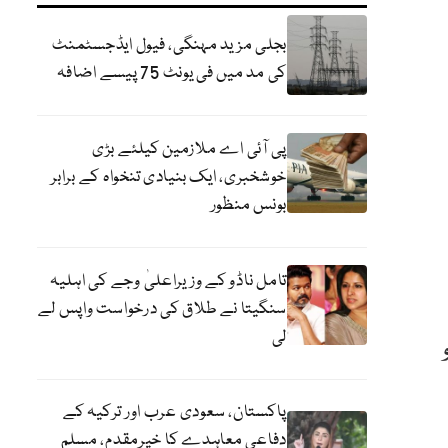
بجلی مزید مہنگی، فیول ایڈجسٹمنٹ
کی مد میں فی یونٹ 75 پیسے اضافہ
پی آئی اے ملازمین کیلئے بڑی
خوشخبری، ایک بنیادی تنخواہ کے برابر
بونس منظور
تامل ناڈو کے وزیراعلیٰ وجے کی اہلیہ
سنگیتا نے طلاق کی درخواست واپس لے
لی
 کو
پاکستان، سعودی عرب اور ترکیہ کے
دفاعی معاہدے کا خیرمقدم، مسلم