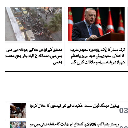
ترک صدر کا ایک روزہ دورہ سعودی عرب
دمشق کے نواحی علاقے جرمانہ میں منی
کا اعلان، سعودی ولی عہد اور وزیراعظم
بس میں دھماکہ، 2 افراد جاں بحق، متعدد
شہباز شریف سے اہم ملاقات کریں گے
زخمی
پیٹرول مہنگا، ڈیزل سستا، حکومت نے نئی قیمتوں کا اعلان کر دیا
0
ویمنز ایشیا کپ 2026، پاکستان اور بھارت کا مقابلہ دبئی میں ہو