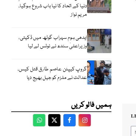
دنیا کے اتحاد کا نیا باب شروع ہوگیا،
مریم نواز
ایدھی ہوم سہراب گوٹھ میں ڈکیتی،
وزیراعلیٰ سندھ نے نوٹس لے لیا
گروپ کیپٹن عاصم طارق قتل کیس،
عدالت نے ملزم کو جیل بھیج دیا
ہمیں فالو کریں
L
WhatsApp
Twitter
Facebook
Facebook