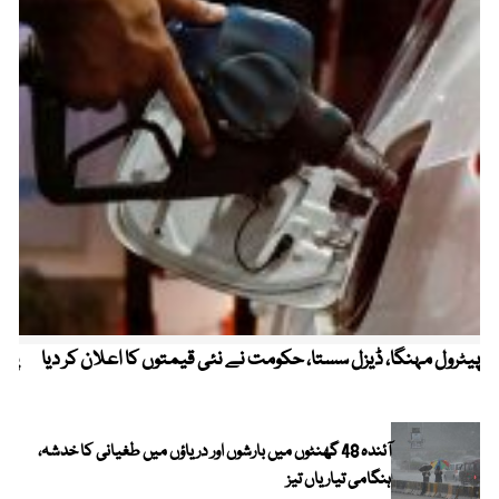
پیٹرول مہنگا، ڈیزل سستا، حکومت نے نئی قیمتوں کا اعلان کر دیا
پنج
آئندہ 48 گھنٹوں میں بارشوں اور دریاؤں میں طغیانی کا خدشہ،
ہنگامی تیاریاں تیز