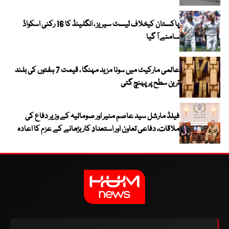
پاکستان کیخلاف ٹیسٹ سیریز ، انگلینڈ کا 16 رکنی اسکواڈ
سامنے آ گیا
عالمی مارکیٹ میں سونا مزید مہنگا ، قیمت 7 ہفتوں کی بلند
ترین سطح پر پہنچ گئی
فیلڈ مارشل سید عاصم منیر اور صومالیہ کے وزیر دفاع کی
ملاقات، دفاعی تعاون اور استعدادِ کار بڑھانے کے عزم کا اعادہ