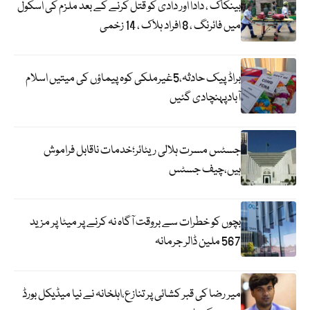
بینکاک ، دادا اور دادی کو قتل کرنے کے بعد ملزم کی اسکول
میں فائرنگ ، 8 افراد ہلاک ، 14 زخمی
براڈ پیک حادثہ،5غیرملکی کوہ پیماؤں کی میتیں اسلام
آبادپہنچادی گئیں
جسٹس مسرت ہلالی ریٹائر؛خدمات ناقابل فراموش
ہیں،چیف جسٹس
بچوں کو خطرات سے بروقت آگاہ نہ کرنے پر میٹا پر مزید
567 ملین ڈالر جرمانہ
میر رضا کی قبر کشائی پر تنازع،اہلخانہ نے نیا میڈیکل بورڈ