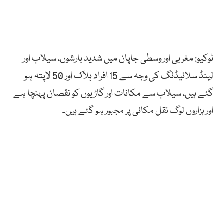
ٹوکیو: مغربی اور وسطی جاپان میں شدید بارشوں، سیلاب اور
لینڈ سلائیڈنگ کی وجہ سے 15 افراد ہلاک اور 50 لاپتہ ہو
گئے ہیں، سیلاب سے مکانات اور گاڑیوں کو نقصان پہنچا ہے
اور ہزاروں لوگ نقل مکانی پر مجبور ہو گئے ہیں۔