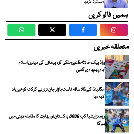
مسترد کردیا
ہمیں فالو کریں
WhatsApp
Twitter
Facebook
Faceboo
متعلقہ خبریں
براڈ پیک حادثہ،5غیرملکی کوہ پیماؤں کی میتیں اسلام
آبادپہنچادی گئیں
انگلینڈ کے 25 سالہ فاسٹ باؤلر جان ٹرنر نے کرکٹ کو خیر باد
کہہ دیا
ویمنز ایشیا کپ 2026، پاکستان اور بھارت کا مقابلہ دبئی میں
ہو گا