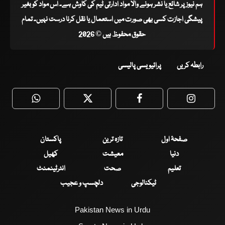
ہم نیوز پر شائع یا نشر ہونے والا مواد ادارتی ٹیم کی کاوش ہے۔ اس مواد کو بغیر
پیشگی اجازت کسی بھی صورت میں استعمال یا نقل کرنا درست نہیں۔ تمام
حقوق محفوظ ہیں © 2026
رابطہ کریں
پرائیویسی پالیسی
WhatsApp
Twitter
Facebook
Faceboo
صفحۂ اول
تازہ ترین
پاکستان
دنیا
معیشت
کھیل
تعلیم
صحت
انٹرٹینمنٹ
ٹیکنالوجی
دلچسپ و عجیب
Pakistan News in Urdu