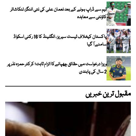
ٹیم سے ڈراپ ہونے کے بعد نعمان علی کی نئی اننگز، لنکاشائر
کاؤنٹی سے معاہدہ
پاکستان کیخلاف ٹیسٹ سیریز ، انگلینڈ کا 16 رکنی اسکواڈ
سامنے آ گیا
ویزا درخواست میں حقائق چھپانےکا الزام ثابت؛ کرکٹر حمزہ نذر پر
2 سال کی پابندی
مقبول ترین خبریں