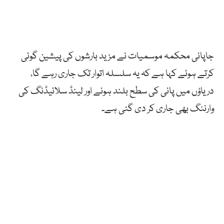
جاپانی محکمہ موسمیات نے مزید بارشوں کی پیشین گوئی
کرتے ہوئے کہا ہے کہ یہ سلسلہ اتوار تک جاری رہے گا،
دریاؤں میں پانی کی سطح بلند ہونے اور لینڈ سلائیڈنگ کی
وارننگ بھی جاری کر دی گئی ہے۔