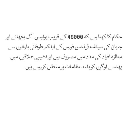
حکام کا کہنا ہے کہ 48000 کے قریب پولیس، آگ بجھانے اور
جاپان کی سیلف ڈیفنس فورس کے اہلکار طوفانی بارشوں سے
متاثرہ افراد کی مدد میں مصروف ہیں اور نشیبی علاقوں میں
پھنسے لوگوں کو بلند مقامات پر منتقل کر رہے ہیں۔