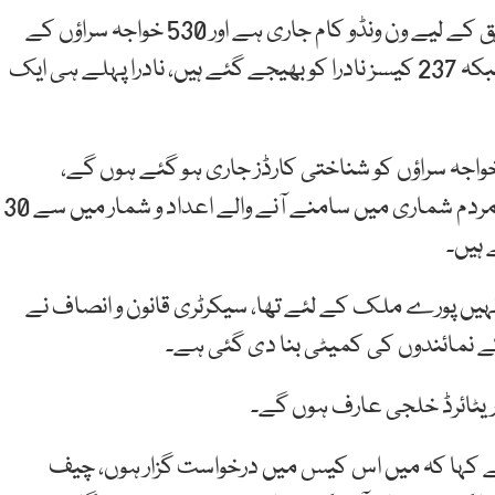
سوشل ویلفیئر پنجاب کے سیکرٹری کا کہنا تھا کہ تصدیق کے لیے ون ونڈو کام جاری ہے اور 530 خواجہ سراؤں کے
شناختی کارڈز کے لیے کیس رجسٹر کیے جا چکے ہیں جبکہ 237 کیسز نادرا کو بھیجے گئے ہیں، نادرا پہلے ہی ایک
واجہ سراؤں کو شناختی کارڈز جاری ہو گئے ہوں گے،
سیکرٹری سوشل ویلفیئر پنجاب نے مؤقف اختیار کیا کہ مردم شماری میں سامنے آنے والے اعداد و شمار میں سے 30
 ہیں۔
ں پورے ملک کے لئے تھا، سیکرٹری قانون و انصاف نے
 نمائندوں کی کمیٹی بنا دی گئی ہے۔
یٹائرڈ خلجی عارف ہوں گے۔
ے کہا کہ میں اس کیس میں درخواست گزار ہوں، چیف