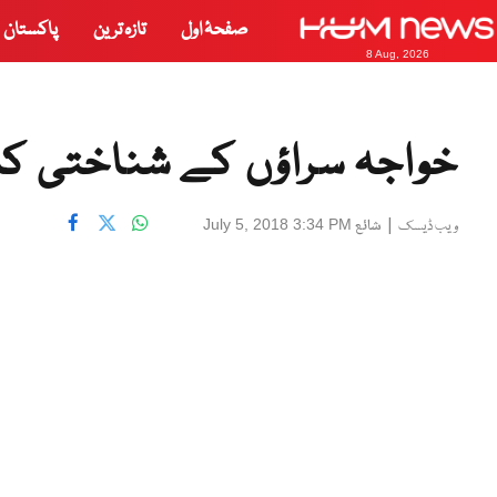
صفحۂ اول
تازہ ترین
پاکستان
8 Aug, 2026
خواجہ سراؤں کے شناختی کار
|
شائع
July 5, 2018 3:34 PM
ویب ڈیسک