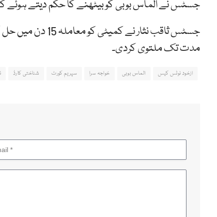
جسٹس نے الماس بوبی کو بیٹھنے کا حکم دیتے ہوئے کہ
جسٹس ثاقب نثار نے 
مدت تک ملتوی کردی۔
ازخود نوٹس کیس
الماس بوبی
خواجہ سرا
سپریم کورٹ
شناختی کارڈ
ن