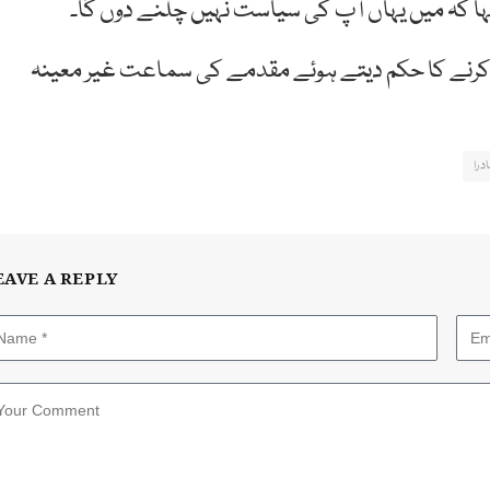
ا کہ میں یہاں آپ کی سیاست نہیں چلنے دوں گا۔
کمیٹی کو معاملہ 15 دن میں حل کرنے کا حکم دیتے ہوئے مقدمے کی سماعت غیر معینہ
ادرا
EAVE A REPLY