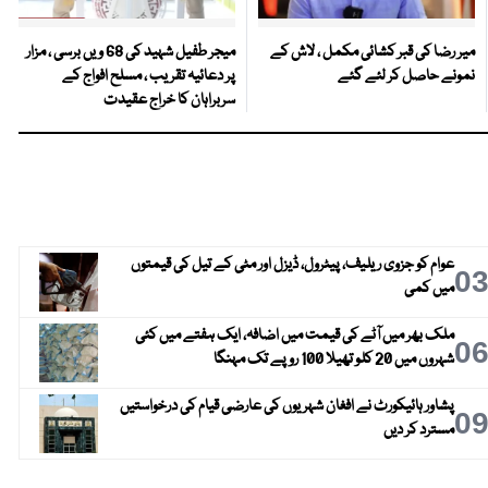
میر رضا کی قبر کشائی مکمل ، لاش کے
میجر طفیل شہید کی 68 ویں برسی ، مزار
نمونے حاصل کر لئے گئے
پر دعائیہ تقریب ، مسلح افواج کے
سربراہان کا خراج عقیدت
عوام کو جزوی ریلیف، پیٹرول، ڈیزل اور مٹی کے تیل کی قیمتوں
0
میں کمی
ملک بھر میں آٹے کی قیمت میں اضافہ، ایک ہفتے میں کئی
0
شہروں میں 20 کلو تھیلا 100 روپے تک مہنگا
پشاور ہائیکورٹ نے افغان شہریوں کی عارضی قیام کی درخواستیں
0
مسترد کر دیں