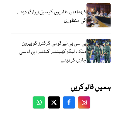
شہداء اور غازیوں کو سول ایوارڈز دینے
کی منظوری
پی سی بی نے قومی کرکٹرز کو بیرون
ملک لیگز کھیلنے کیلئے این او سی
جاری کر دیئے
ہمیں فالو کریں
WhatsApp
Twitter
Facebook
Facebook