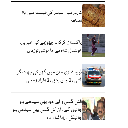
4 روز میں سونے کی قیمت میں بڑا
اضافہ
پاکستان کرکٹ چھوڑنے کی خبریں،
خوشدل شاہ نے خاموشی توڑ دی
ڈیرہ غازی خان میں گھر کی چھت گر
گئی ، 2 جاں بحق ، 3 افراد زخمی
الٹی گنتی والے خود بھی سیدھے ہو
جائیں گے ، ان کی گنتی بھی سیدھی ہو
جائیگی ، رانا ثناء اللہ