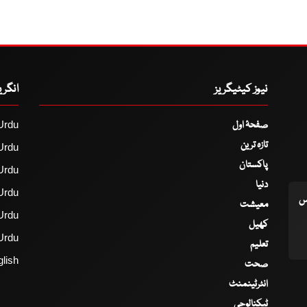
نیوز کیٹیگریز
انگر
صفحۂ اول
Urdu
تازہ ترین
Urdu
پاکستان
Urdu
دنیا
Urdu
اس
معیشت
Urdu
کھیل
Urdu
تعلیم
lish
صحت
انٹرٹینمنٹ
ٹیکنالوجی