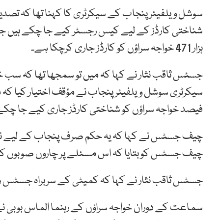
ہزار 471 خواجہ سراؤں کو کارڈز جاری کرچکا ہے۔
جسٹس ثاقب نثار نے کہا کہ میں تو سمجھا تھا کہ سب خ
فیصد خواجہ سراؤں کو شناختی کارڈز جاری کیے جا چکے
چیف جسٹس نے کہا کہ یہ حکم صرف پنجاب کے لیے نہی
چیف جسٹس کو بتایا کہ اس مسئلے پر چاروں صوبوں کے
جسٹس ثاقب نثار نے کہا کہ کمیٹی کے سربراہ جسٹس ر
سماعت کے دوران خواجہ سراؤں کے رہنما الماس بوبی ن