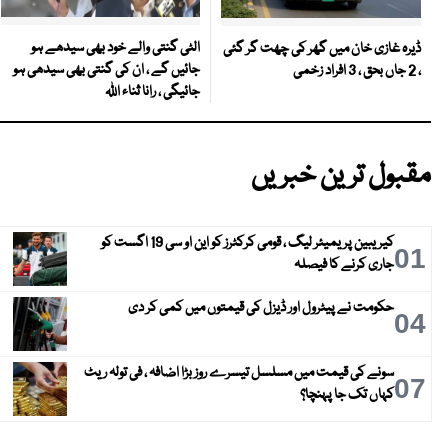
الٹی گنتی والے خود بھی سیدھے ہو
ڈیرہ غازی خان میں گھر کی چھت گر گئی
جائیں گے ، ان کی گنتی بھی سیدھی ہو
، 2 جاں بحق ، 3 افراد زخمی
جائیگی ، رانا ثناء اللہ
مقبول ترین خبریں
کیریبین پریمیئر لیگ ، قومی کرکٹرز کو این او سی 19 اگست کو
01
جاری کرنے کا فیصلہ
حکومت نے پیٹرول اور ڈیزل کی قیمتوں میں کمی کر دی
04
سونے کی قیمت میں مسلسل تیسرے روز بڑا اضافہ ، فی تولہ ریٹ
07
کہاں تک جا پہنچا؟