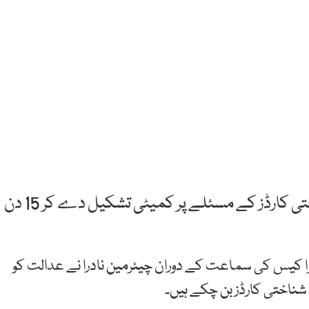
اسلام آباد: سپریم کورٹ نے خواجہ سراؤں کے شناختی کارڈز کے مسئلے پر کمیٹی تشکیل دے کر 15 دن
ا کیس کی سماعت کے دوران چیئرمین نادرا نے عدالت کو