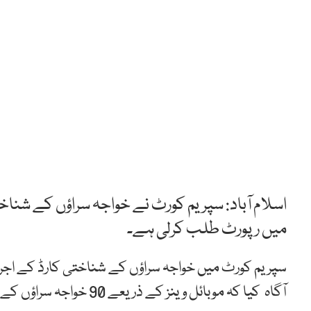
میں رپورٹ طلب کرلی ہے۔
سپریم کورٹ میں خواجہ سراؤں کے شناختی کارڈ کے اجر
آگاہ کیا کہ موبائل وینز کے ذریعے 90 خواجہ سراؤں کے شناختی کارڈز بن چکے ہیں۔