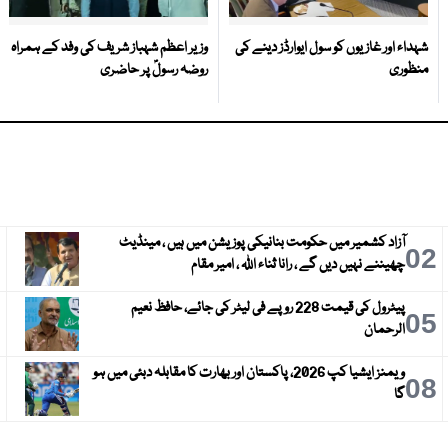
شہداء اور غازیوں کو سول ایوارڈز دینے کی
وزیر اعظم شہباز شریف کی وفد کے ہمراہ
منظوری
روضہ رسولؐ پر حاضری
آزاد کشمیر میں حکومت بنانیکی پوزیشن میں ہیں ، مینڈیٹ
3
02
چھیننے نہیں دیں گے ، رانا ثناء اللہ ، امیر مقام
پیٹرول کی قیمت 228 روپے فی لیٹر کی جائے، حافظ نعیم
6
05
الرحمان
ویمنز ایشیا کپ 2026، پاکستان اور بھارت کا مقابلہ دبئی میں ہو
9
08
گا