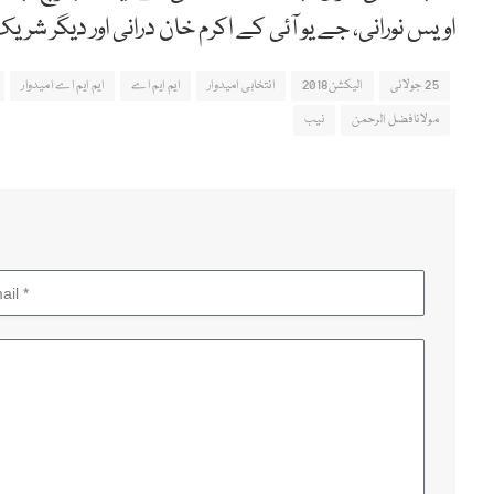
اویس نورانی، جے یو آئی کے اکرم خان درانی اور دیگر شری
25 جولائی
الیکشن2018
انتخابی امیدوار
ایم ایم اے
ایم ایم اے امیدوار
مولانافضل الرحمن
نیب