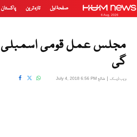
صفحۂ اول
تازہ ترین
پاکستان
6 Aug, 2026
گی
|
شائع
July 4, 2018 6:56 PM
ویب ڈیسک