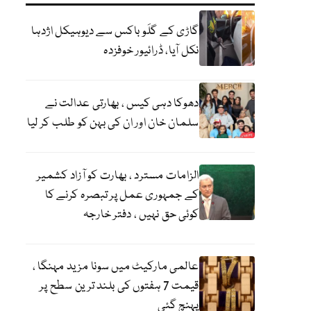
گاڑی کے گلَو باکس سے دیوہیکل اژدہا
نکل آیا، ڈرائیور خوفزدہ
دھوکا دہی کیس ، بھارتی عدالت نے
سلمان خان اور ان کی بہن کو طلب کر لیا
الزامات مسترد ، بھارت کو آزاد کشمیر
کے جمہوری عمل پر تبصرہ کرنے کا
کوئی حق نہیں ، دفتر خارجہ
عالمی مارکیٹ میں سونا مزید مہنگا ،
قیمت 7 ہفتوں کی بلند ترین سطح پر
پہنچ گئی