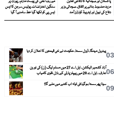
پاکستان اور صومالیہ کا دفاعی تعاون
میر رضا علی کی پوسٹ مارٹم رپورٹ پر
مزید مضبوط بنانے پر اتفاق، صومالی وزیر
سنگین اعتراضات، پولیس سرجن کا ایس
دفاع کی نیول اور ایئرہیڈ کوارٹرز آمد
ایس پی کو لکھا گیا خط سامنے آ گیا
پیٹرول مہنگا، ڈیزل سستا، حکومت نے نئی قیمتوں کا اعلان کر دیا
0
آزاد کشمیر الیکشن ، ایل اے 27 میں مسلم لیگ (ن) کی نورین
0
عارف ، ایل اے 28 میں پیپلز پارٹی کے بازل نقوی کامیاب
سونا پھر سستا ہوگیا،فی تولہ اب کتنے میں ملے گا؟
0