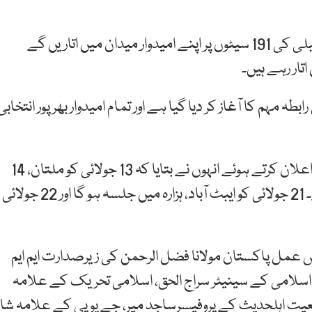
ایم ایم اے کے سربراہ نے صحافیوں کو بتایا کہ قومی اسمبلی کی 191 سیٹوں پر اپنے امیدوار میدان میں اتاریں گے
طہ مہم کا آغاز کر دیا گیا ہے اور تمام امیدوار بھرپور انتخابی
متحدہ مجلس عمل کے انتخابی جلسوں کے شیڈول کا اعلان کرتے ہوئے انہوں نے بتایا کہ 13 جولائی کو ملتان، 14
جولائی کو راولپنڈی اور 15 کو کراچی میں جلسہ کریں گے۔ 21 جولائی کو ایبٹ آباد، ہزارہ میں جلسہ ہو گا اور 22 جولائی
س عمل پاکستان مولانا فضل الرحمن کی زیرصدارت ایم ایم
امی کے سینیٹر سراج الحق، اسلامی تحریک کے علامہ
ت اہلحدیث کے پروفیسرساجد میر، جے یو پی کے علامہ شاہ