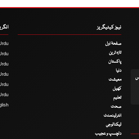
نیوز کیٹیگریز
انگر
صفحۂ اول
Urdu
تازہ ترین
Urdu
پاکستان
Urdu
دنیا
Urdu
اس
معیشت
Urdu
کھیل
Urdu
تعلیم
lish
صحت
انٹرٹینمنٹ
ٹیکنالوجی
دلچسپ و عجیب