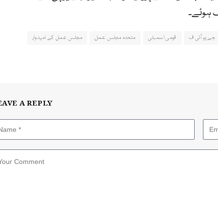
ک ہوئے۔
جے یو آئی ف
قومی اسمبلی
متحدہ مجلس عمل
مجلس عمل کے امیدوار
EAVE A REPLY