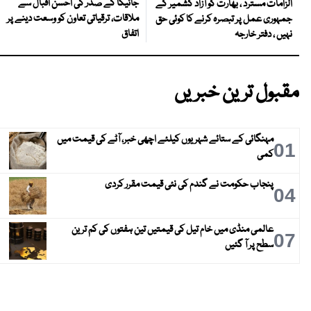
جائیکا کے صدر کی احسن اقبال سے
الزامات مسترد ، بھارت کو آزاد کشمیر کے
ملاقات، ترقیاتی تعاون کو وسعت دینے پر
جمہوری عمل پر تبصرہ کرنے کا کوئی حق
اتفاق
نہیں ، دفتر خارجہ
مقبول ترین خبریں
مہنگائی کے ستائے شہریوں کیلئے اچھی خبر، آٹے کی قیمت میں
01
کمی
پنجاب حکومت نے گندم کی نئی قیمت مقرر کردی
04
عالمی منڈی میں خام تیل کی قیمتیں تین ہفتوں کی کم ترین
07
سطح پر آ گئیں