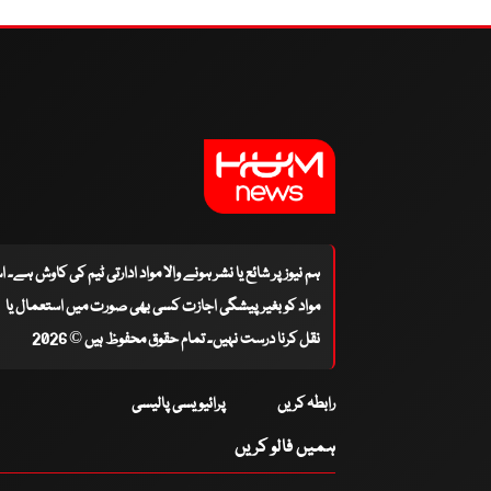
ہم نیوز پر شائع یا نشر ہونے والا مواد ادارتی ٹیم کی کاوش ہے۔ 
مواد کو بغیر پیشگی اجازت کسی بھی صورت میں استعمال یا
نقل کرنا درست نہیں۔ تمام حقوق محفوظ ہیں © 2026
رابطہ کریں
پرائیویسی پالیسی
ہمیں فالو کریں