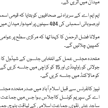
میدان میں اتریں گے۔
اورصوبائی اسمبلی کی 404 سیٹوں پر امیدوار میدان میں اتار رہے ہیں۔
مولانا فضل الرحمٰن کا کہنا تھا کہ مرکزی سطح پر عوامی راب
کمپین چلائیں گے۔
کو مالاکنڈ میں جلسہ کریں گے۔
نیوز کانفرنس سے قبل اسلام آباد میں صدر متحدہ مجل
اے کی سپریم کونسل کااجلاس ہوا جس میں جماعت اسل
ساجد علی نقوی، جماعت اسلامی کے لیاقت بلوچ، جمعی