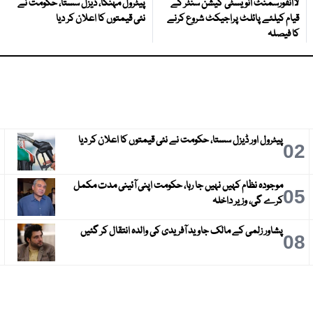
لاانفورسمنٹ انویسٹی گیشن سنٹر کے
پیٹرول مہنگا، ڈیزل سستا، حکومت نے
قیام کیلئے پائلٹ پراجیکٹ شروع کرنے
نئی قیمتوں کا اعلان کر دیا
کا فیصلہ
پیٹرول اور ڈیزل سستا، حکومت نے نئی قیمتوں کا اعلان کر دیا
3
02
موجودہ نظام کہیں نہیں جا رہا، حکومت اپنی آئینی مدت مکمل
6
05
کرے گی، وزیر داخلہ
پشاور زلمی کے مالک جاوید آفریدی کی والدہ انتقال کر گئیں
9
08