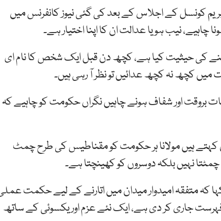
یم کونسل کے اجلاس کے بعد کی گئی نیوز کانفرنس میں
ہونا چاہیے، نیب ہو یا عدالت ان کا اپنا اختیار ہے۔
ڈالنے کی حیثیت کیا ہے، کچھ دن قبل ایک شخص کا نام ای
بات میں کچھ نہ کچھ عدائیں تو نظر آ رہی ہیں۔
ابات بروقت اور شفاف ہونے چاہیں نگراں حکومت کو چاہیے کہ
 کہتے ہیں مولانا ہر حکومت کو مقناطیس کی طرح چمٹ
چمٹتا نہیں بلکہ دوسروں کو کھینچتا ہے۔
ہا کہ متفقہ امیدوار میدان میں اتارنے کے لیے حکمت عملی
رست جاری کر دی ہے، ایک نئے عزم اور یکسوئی کے ساتھ