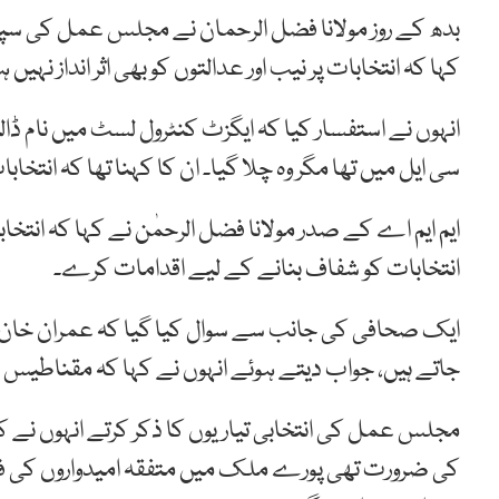
بدھ کے روز مولانا فضل الرحمان نے مجلس عمل کی سپر
کہا کہ انتخابات پر نیب اور عدالتوں کو بھی اثر انداز نہیں 
انہوں نے استفسار کیا کہ ایگزٹ کنٹرول لسٹ میں نام 
سی ایل میں تھا مگر وہ چلا گیا۔ ان کا کہنا تھا کہ انتخا
ایم ایم اے کے صدر مولانا فضل الرحمٰن نے کہا کہ انتخ
انتخابات کو شفاف بنانے کے لیے اقدامات کرے۔
ایک صحافی کی جانب سے سوال کیا گیا کہ عمران خان
جاتے ہیں، جواب دیتے ہوئے انہوں نے کہا کہ مقناطیس 
مجلس عمل کی انتخابی تیاریوں کا ذکر کرتے انہوں نے ک
کی ضرورت تھی پورے ملک میں متفقہ امیدواروں کی فہ