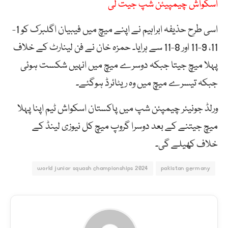
اسکواش چیمپیئن شپ جیت لی
اسی طرح حذیفہ ابراہیم نے اپنے میچ میں فیبیان اگلبرک کو 1-
11، 9-11 اور 8-11 سے ہرایا۔ حمزہ خان نے فن لینارٹ کے خلاف
پہلا میچ جیتا جبکہ دوسرے میچ میں انہیں شکست ہوئی
جبکہ تیسرے میچ میں وہ ریٹائرڈ ہوگئے۔
ورلڈ جونیئر چیمپئن شپ میں پاکستان اسکواش ٹیم اپنا پہلا
میچ جیتنے کے بعد دوسرا گروپ میچ کل نیوزی لینڈ کے
خلاف کھیلے گی۔
world junior squash championships 2024
pakistan germany