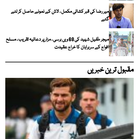
میر رضا کی قبر کشائی مکمل ، لاش کے نمونے حاصل کر لئے
گئے
میجر طفیل شہید کی 68 ویں برسی ، مزار پر دعائیہ تقریب ، مسلح
افواج کے سربراہان کا خراج عقیدت
مقبول ترین خبریں