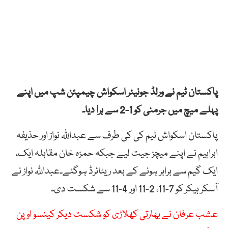
پاکستان ٹیم نے ورلڈ جونیئر اسکواش چیمپئن شپ میں اپنے
پہلے میچ میں جرمنی کو 1-2 سے ہرا دیا۔
پاکستان اسکواش ٹیم کی کی طرف سے عبداللّٰہ نواز اور حذیفہ
ابراہیم نے اپنے میچز جیت لیے جبکہ حمزہ خان مقابلہ ایک،
ایک گیم سے برابر ہونے کے بعد ریٹائرڈ ہوگئے۔عبداللّٰہ نواز نے
آسکر ہیکر کو 7-11، 2-11 اور 4-11 سے شکست دی۔
عشب عرفان نے بھارتی کھلاڑی کو شکست دیکر کینسو اوپن