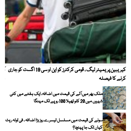
کیریبین پریمیئر لیگ ، قومی کرکٹرز کو این او سی 19 اگست کو جاری
آز
کرنے کا فیصلہ
چھی
ملک بھر میں آٹے کی قیمت میں اضافہ، ایک ہفتے میں کئی
شہروں میں 20 کلو تھیلا 100 روپے تک مہنگا
سونے کی قیمت میں مسلسل تیسرے روز بڑا اضافہ ، فی تولہ ریٹ
کہاں تک جا پہنچا؟