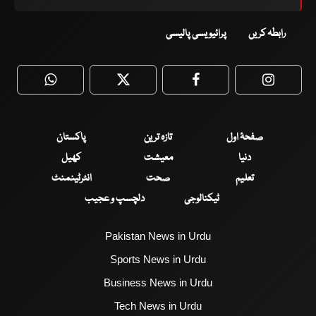
رابطہ کریں
پرائیویسی پالیسی
WhatsApp
Twitter
Facebook
Faceboo
صفحۂ اول
تازہ ترین
پاکستان
دنیا
معیشت
کھیل
تعلیم
صحت
انٹرٹینمنٹ
ٹیکنالوجی
دلچسپ و عجیب
Pakistan News in Urdu
Sports News in Urdu
Business News in Urdu
Tech News in Urdu