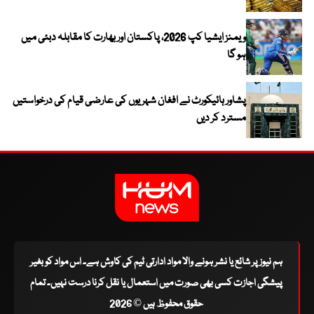
ویمنز ایشیا کپ 2026، پاکستان اور بھارت کا مقابلہ دبئی میں
ہو گا
پشاور ہائیکورٹ نے افغان شہریوں کی عارضی قیام کی درخواستیں
مسترد کر دیں
ہم نیوز پر شائع یا نشر ہونے والا مواد ادارتی ٹیم کی کاوش ہے۔ اس مواد کو بغیر
پیشگی اجازت کسی بھی صورت میں استعمال یا نقل کرنا درست نہیں۔ تمام
حقوق محفوظ ہیں © 2026