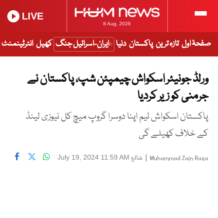
LIVE
8 Aug, 2026
صفحۂ اول
تازہ ترین
پاکستان
دنیا
ایران-اسرائیل جنگ
کھیل
انٹرٹینمنٹ
ورلڈ جونیئر اسکواش چیمپئن شپ، پاکستان نے
جرمنی کو زیر کردیا
پاکستان اسکواش ٹیم اپنا دوسرا گروپ میچ کل نیوزی لینڈ
کے خلاف کھیلے گی
|
شائع
July 19, 2024 11:59 AM
Muhammad Zain Raza