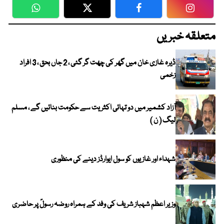
WhatsApp
Twitter
Facebook
Faceboo
متعلقہ خبریں
ڈیرہ غازی خان میں گھر کی چھت گر گئی ، 2 جاں بحق ، 3 افراد
زخمی
آزاد کشمیر میں دو تہائی اکثریت سے حکومت بنائیں گے ، مسلم
لیگ ( ن )
شہداء اور غازیوں کو سول ایوارڈز دینے کی منظوری
وزیر اعظم شہباز شریف کی وفد کے ہمراہ روضہ رسولؐ پر حاضری