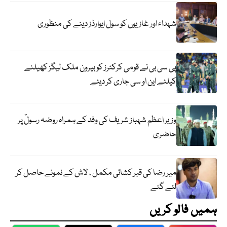
شہداء اور غازیوں کو سول ایوارڈز دینے کی منظوری
پی سی بی نے قومی کرکٹرز کو بیرون ملک لیگز کھیلنے
کیلئے این او سی جاری کر دیئے
وزیر اعظم شہباز شریف کی وفد کے ہمراہ روضہ رسولؐ پر
حاضری
میر رضا کی قبر کشائی مکمل ، لاش کے نمونے حاصل کر
لئے گئے
ہمیں فالو کریں