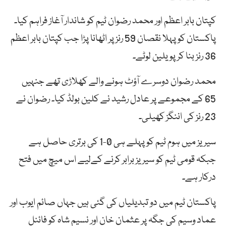
کپتان بابر اعظم اور محمد رضوان ٹیم کو شاندار آغاز فراہم کیا۔
پاکستان کو پہلا نقصان 59 رنز پر اٹھانا پڑا جب کپتان بابر اعظم
36 رنز بنا کر پویلین لوٹے۔
محمد رضوان دوسرے آؤٹ ہونے والے کھلاڑی تھے جنہیں
65 کے مجموعے پر عادل رشید نے کلین بولڈ کیا۔ رضوان نے
23 رنز کی اننگز کھیلی۔
سیریز میں ہوم ٹیم کو پہلے ہی 0-1 کی برتری حاصل ہے
جبکہ قومی ٹیم کو سیریز برابر کرنے کےلیے اس میچ میں فتح
درکار ہے۔
پاکستان ٹیم میں دو تبدیلیاں کی گئی ہیں جہاں صائم ایوب اور
عماد وسیم کی جگہ پر عثمان خان اور نسیم شاہ کو فائنل