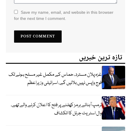
Save my name, email, and website in this browser
for the next time I comment.
تازہ ترین خبریں
غزہ پلان مسترد، حماس کے مکمل غیر مسلح ہونے تک
فوج واپس نہیں بلائیں گے، اسرائیلی وزیراعظم
ٹرمپ آبنائے ہرمز کھلنے پر فتح کا اعلان کرنے والے تھے،
وال اسٹریٹ جرنل کا انکشاف