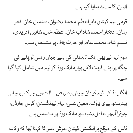
الیون کا حصہ بنایا گیا ہے۔
قومی ٹیم کپتان بابر اعظم، محمد رضوان، عثمان خان، فخر
زمان، افتخار احمد، شاداب خان، اعظم خان، شاہین آفریدی،
نسیم شاہ، محمد عامر اور حارث رؤف پر مشتمل ہے۔
ہوم ٹیم نے بھی ایک تبدیلی کی ہے جہاں ریس ٹوپلے کی
جگہ پر اپنے فرنٹ لائن بولر مارک ووڈ کو ٹیم میں شامل کیا گیا
ہے۔
انگلینڈ کی ٹیم کپتان جوش بٹلر، فل سالٹ، ول جیکس، جانی
بیئرسٹو، ہیری بروک، معین علی، لیام لیونگسٹن، کرس جارڈن،
جوفرا آرچر، عادل رشید اور مارک ووڈ پر مشتمل ہے۔
ٹاس کے موقع پر انگلش کپتان جوش بٹلر کا کہنا تھا کہ وکٹ