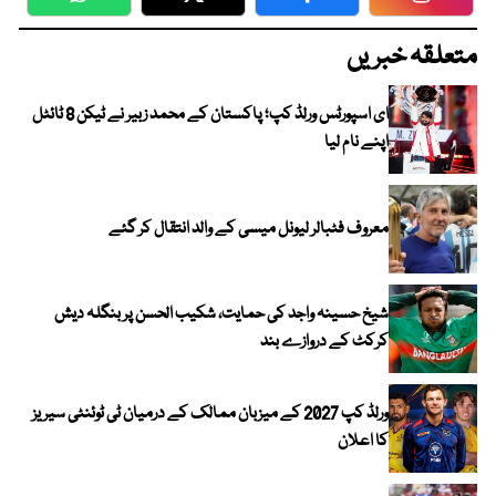
WhatsApp
Twitter
Facebook
Faceboo
متعلقہ خبریں
ای اسپورٹس ورلڈ کپ؛ پاکستان کے محمد زبیر نے ٹیکن 8 ٹائٹل
اپنے نام لیا
معروف فٹبالر لیونل میسی کے والد انتقال کر گئے
شیخ حسینہ واجد کی حمایت، شکیب الحسن پر بنگلہ دیش
کرکٹ کے دروازے بند
ورلڈ کپ 2027 کے میزبان ممالک کے درمیان ٹی ٹوئنٹی سیریز
کا اعلان