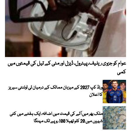
عوام کو جزوی ریلیف، پیٹرول، ڈیزل اور مٹی کے تیل کی قیمتوں میں
4 روز میں سونے کی قیمت میں بڑا اضافہ
کمی
ورلڈ کپ 2027 کے میزبان ممالک کے درمیان ٹی ٹوئنٹی سیریز
کا اعلان
ملک بھر میں آٹے کی قیمت میں اضافہ، ایک ہفتے میں کئی
شہروں میں 20 کلو تھیلا 100 روپے تک مہنگا