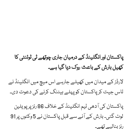
پاکستان اور انگلینڈ کے درمیان جاری چوتھے ٹی ٹوئنٹی کا
کھیل بارش کے باعث روک دیا گیا ہے۔
لارڈز کے میدان میں کھیلے جارہے اس میچ میں انگلینڈ نے
ٹاس جیت کر پاکستان کو پہلے بیٹنگ کرنے کی دعوت دی۔
پاکستان کی آدھی ٹیم انگلینڈ کے خلاف 86 رنز پر پویلین
لوٹ گئی۔ بارش کے آنے سے قبل پاکستان نے 5 وکٹوں پر 91
رنز بنالیے تھے۔