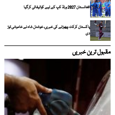
افغانستان 2027 ورلڈ کپ کے لیے کوالیفائی کرگیا
پاکستان کرکٹ چھوڑنے کی خبریں، خوشدل شاہ نے خاموشی توڑ
دی
مقبول ترین خبریں