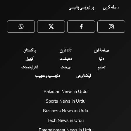
رابطہ کریں
پرائیویسی پالیسی
WhatsApp
Twitter
Facebook
Faceboo
صفحۂ اول
تازہ ترین
پاکستان
دنیا
معیشت
کھیل
تعلیم
صحت
انٹرٹینمنٹ
ٹیکنالوجی
دلچسپ و عجیب
Pakistan News in Urdu
Sports News in Urdu
Business News in Urdu
Tech News in Urdu
Entertainment News in Urdu