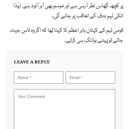
پر کچھ گھاس نظر آرہی ہے اور موسم بھی آبر آلود ہے، لہٰذا
انکی ٹیم ہدف کے تعاقب پر جائے گی۔
قومی ٹیم کے کپتان بابر اعظم کا کہنا تھا کہ اگر وہ ٹاس جیت
جاتے تو پہلے بولنگ ہی کرتے۔
LEAVE A REPLY