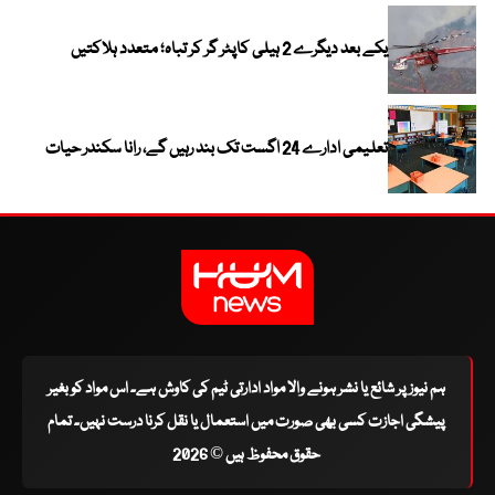
یکے بعد دیگرے 2 ہیلی کاپٹر گر کر تباہ؛ متعدد ہلاکتیں
تعلیمی ادارے 24 اگست تک بند رہیں گے، رانا سکندر حیات
ہم نیوز پر شائع یا نشر ہونے والا مواد ادارتی ٹیم کی کاوش ہے۔ اس مواد کو بغیر
پیشگی اجازت کسی بھی صورت میں استعمال یا نقل کرنا درست نہیں۔ تمام
حقوق محفوظ ہیں © 2026