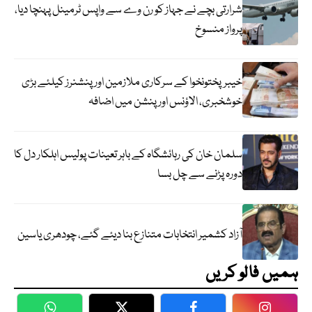
شرارتی بچے نے جہاز کو رن وے سے واپس ٹرمینل پہنچا دیا،
پرواز منسوخ
خیبرپختونخوا کے سرکاری ملازمین اور پنشنرز کیلئے بڑی
خوشخبری، الاؤنس اور پنشن میں اضافہ
سلمان خان کی رہائشگاہ کے باہر تعینات پولیس اہلکار دل کا
دورہ پڑنے سے چل بسا
آزاد کشمیر انتخابات متنازع بنا دیئے گئے، چودھری یاسین
ہمیں فالو کریں